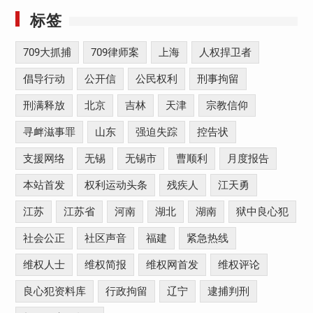
标签
709大抓捕
709律师案
上海
人权捍卫者
倡导行动
公开信
公民权利
刑事拘留
刑满释放
北京
吉林
天津
宗教信仰
寻衅滋事罪
山东
强迫失踪
控告状
支援网络
无锡
无锡市
曹顺利
月度报告
本站首发
权利运动头条
残疾人
江天勇
江苏
江苏省
河南
湖北
湖南
狱中良心犯
社会公正
社区声音
福建
紧急热线
维权人士
维权简报
维权网首发
维权评论
良心犯资料库
行政拘留
辽宁
逮捕判刑