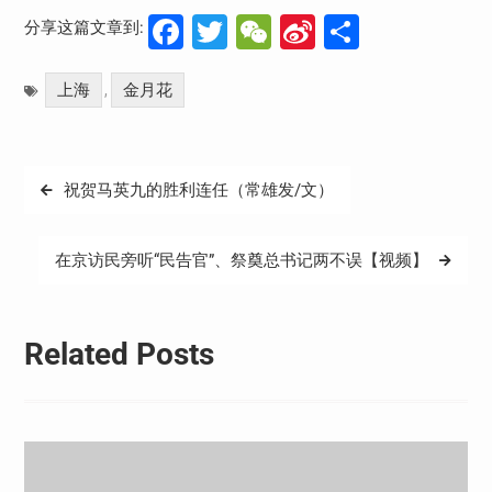
Facebook
Twitter
WeChat
Sina
分
分享这篇文章到:
Weibo
享
上海
金月花
,
文
祝贺马英九的胜利连任（常雄发/文）
章
导
在京访民旁听“民告官”、祭奠总书记两不误【视频】
航
Related Posts