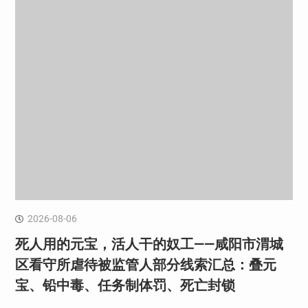
2026-08-06
死人用的元宝，活人干的奴工——咸阳市渭城
区看守所虐待被监管人部分线索汇总：叠元
宝、铅中毒、任务制体罚、死亡封锁