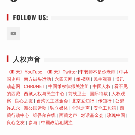
FOLLOW US:
Youtube
人权声音
《昨天》YouTube
|
《昨天》Twitter
|
李老师不是你老师
|
中共
国史料
|
南方街头运动
|
六四天网
|
维权网
|
民生观察
|
博讯
|
动态网
|
CHRDNET
|
中国维权律师关注组
|
中国人权
|
看不见
的西藏
|
西藏人权与民主中心
|
前线卫士
|
国际特赦
|
人权观
察
|
良心之友
|
台湾民主基金会
|
北京爱知行
|
传知行
|
公盟
许志永
|
新公民运动
|
独立媒体
|
全球之声
|
安全工具箱
|
西
藏行动中心
|
维吾尔在线
|
西藏之声
|
对话基金会
|
玫瑰中国
|
良心之友
|
参与
|
中國政治犯關注