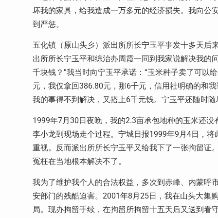
坏我的家具，给我造成一万多元的经济损失。我向公
到严惩。
五化镇（原山头乡）派出所所长宁玉平事发十多天后来
出所所长宁玉平和综治办周霞一同到我家说解决我的问
千块钱？”我当时向宁玉平承诺：“玉米种子卖了可以给你
元，我仅拿回386.80元，那6千元，信用社明确的
我的事得不到解决，又搭上6千元钱。宁玉平还随时随
1999年7月30日夜晚，我的2.3亩承包地种的玉
李小龙到现场走个过程。宁城日报1999年9月4日，
重视。反而派出所所长宁玉平又给我下了一张拘留证
冤枉在当地根本解决不了。
我为了维护我个人的合法权益，多次到赤峰、内蒙呼
安部门的残酷迫害。2001年8月25日，我在山头大
局。现办拘留手续，在拘留所拘留十五天后又送到看