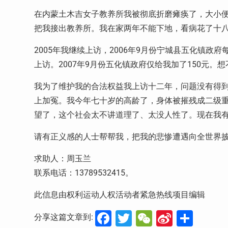
在内蒙土木吉女子教养所我被彻底折磨瘫痪了，大小
把我接出教养所。我在家两年不能下地，看病花了十
2005年我继续上访，2006年9月份宁城县五化镇政
上访。2007年9月份五化镇政府仅给我加了150元
我为了维护我的合法权益我上访十二年，问题没有得
上加冤。我今年七十岁的高龄了，身体被摧残成二级
望了，这个社会太不讲道理了、太没人性了。现在我
请有正义感的人士帮帮我，把我的悲惨遭遇向全世界
求助人：周玉兰
联系电话：13789532415。
此信息由权利运动人权活动者紧急热线项目编辑
Facebook
Twitter
WeChat
Sina
分
分享这篇文章到: