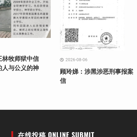
王林牧师狱中信
2026-08-06
的人与公义的神
顾玲娣：涉黑涉恶刑事报案
信
在线投稿 ONLINE SUBMIT