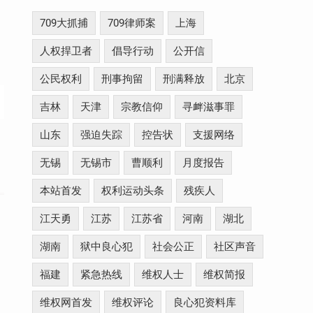
709大抓捕
709律师案
上海
人权捍卫者
倡导行动
公开信
公民权利
刑事拘留
刑满释放
北京
吉林
天津
宗教信仰
寻衅滋事罪
山东
强迫失踪
控告状
支援网络
无锡
无锡市
曹顺利
月度报告
本站首发
权利运动头条
残疾人
江天勇
江苏
江苏省
河南
湖北
湖南
狱中良心犯
社会公正
社区声音
福建
紧急热线
维权人士
维权简报
维权网首发
维权评论
良心犯资料库