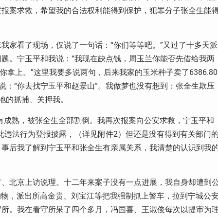
安报案求救，希望我的合法权利能得到保护，犯罪分子张全生能
我家看了现场，仅说了一句话：“你们等等吧。”又过了十多天派
题。宁玉平和我说：“我现在缺点钱，周玉兰你能否先借给我两
拿上。”这里我要多说两句，后来我家的玉米种子卖了6386.80
和我说：“你去找宁玉平和赵景山”。我做梦也没有想到：张全生欺压
地的抓捕、关押我。
米还没有成熟，被张全生全部割倒。我再次报案向公安求救，宁玉平和
将此违法行为登报披露，（详见附件2）但还是没有得到有关部门
。事后我了解到宁玉平和张全生有亲属关系，我清楚的认识到我
市、北京上访说理。十二年来案子没有一点进展，我自身却遭到
集购物，派出所高金贵、刘宝江等把我强制抓上警车，拉到宁城公
守所。我在看守所呆了四个多月，冯国喜、王淑俊每次以提审为