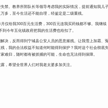
便失禁。教养所郭队长等领导考虑我的实际情况，提前通知我儿
八万多，至今生活还不能自理，经鉴定是二级重残。
府每月仅给我300百元生活费，300百元连我买药钱都不够。我继续
。想不到今年五化镇政府把我的生活费也给扣了。
到解决，反而得到宁城县公安人员的恶意摧残。让我雪上加霜、
重残，我的合法权益不知道何时能得到保护？我对这个社会彻底
有家难归，随时都有被抓捕的可能，生命也无法得到保障。
披露，希望全世界人们对我老太婆多加关注。