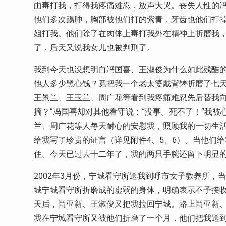
由毒打我，打得我疼痛难忍，放声大哭。丧失人性的
他们多次踢肿，胸部被他们打的紫青，牙齿也他们打
姐打我。他们除了在肉体上毒打我外在精神上折磨我
了，后天又说我女儿也被判刑了。
我到今天也没想明白冯国喜、王淑俊为什么如此残酷
他人多少黑心钱？竟把我一个老太婆戴背铐折磨了七
王景兰、王玉兰、周广花等看到我疼痛难忍先后替我向
摘？”冯国喜却对其他看守说：“没事。死不了！”我
兰、周广花等人每天耐心的安慰我，照顾我的一切生
给我写了珍贵的证言（详见附件4、5、6）。当他们
住。今天已过去十二年了，我的两只手腕还留下明显
2002年3月份，宁城看守所送我到呼市女子教养所
城宁城看守所折磨成的虚弱的身体，明确表示不予接
天后，尚亚新、王淑俊又把我拉回宁城。路上尚亚新、
我在宁城看守所又被他们折磨了一个月，他们把我送