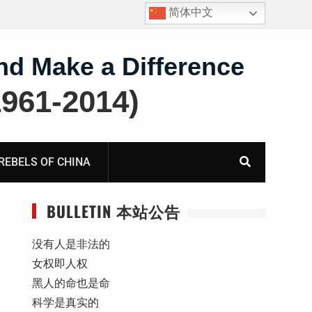
简体中文
报
死人用的元宝，活人干的奴工——咸阳市渭城区看守所
虐待被监管人部分线索汇总：叠元宝、铅中毒、任务制
体罚、死亡封锁
nd Make a Difference
61-2014)
BELS OF CHINA
BULLETIN 本站公告
没有人是非法的
女权即人权
黑人的命也是命
科学是真实的