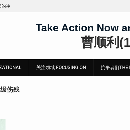
无锡市新吴区江溪街道访民顾玲娣书面涉黑涉恶刑事
案无人理
Take Action Now a
曹顺利(19
ATIONAL
关注领域 FOCUSING ON
抗争者们THE RE
二级伤残