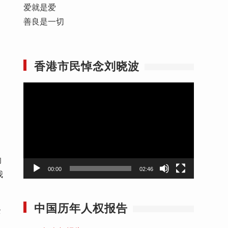
爱就是爱
善良是一切
香港市民悼念刘晓波
视
频
播
放
器
的
00:00
02:46
我
中国历年人权报告
全