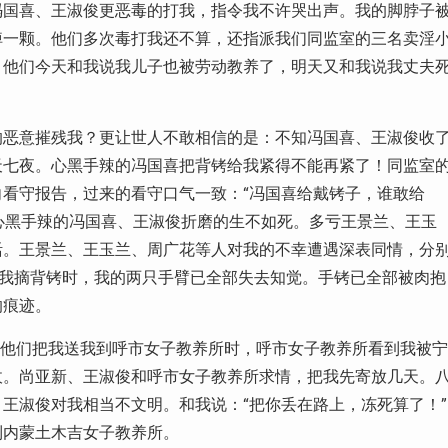
冯国喜、王淑俊更恶毒的打我，指令我不许哭出声。我的脚脖子
掉一颗。他们多次毒打我还不算，还指派我们同监室的三名卖淫
，他们今天和我说我儿子也被劳动教养了，明天又和我说我丈夫
的恶意摧残我？更让世人不敢相信的是：不知冯国喜、王淑俊收
天七夜。心黑手辣的冯国喜把背铐给我紧得不能再紧了！同监室
看守报告，过来的看守口气一致：“冯国喜给戴铐子，谁敢给
被心黑手辣的冯国喜、王淑俊折磨的生不如死。多亏王景兰、王玉
活。王景兰、王玉兰、周广花等人对我的不幸遭遇深表同情，分
给我摘背铐时，我的两只手臂已全部失去知觉。手铐已全部被肉抱
的痕迹。
，当他们把我送我到呼市女子教养所时，呼市女子教养所看到我被宁
收。尚亚新、王淑俊和呼市女子教养所求情，把我先寄放几天。
王淑俊对我相当不文明。和我说：“把你丢在路上，冻死算了！”
到内蒙土木吉女子教养所。