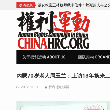
诞的人与公义的神
顾玲娣：涉黑涉恶刑事报案信
滚动消息
Skip
to
content
关于权利运动 ABOUT US
团队架构 ORGANIZ
内蒙70岁老人周玉兰：上访13年换来
2012-01-31
权利运动编辑