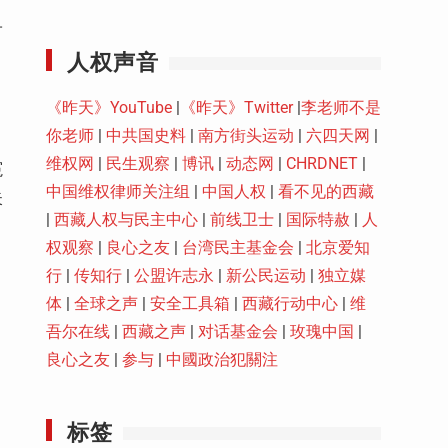
Youtube
子
人权声音
《昨天》YouTube
|
《昨天》Twitter
|
李老师不是
你老师
|
中共国史料
|
南方街头运动
|
六四天网
|
维权网
|
民生观察
|
博讯
|
动态网
|
CHRDNET
|
冤
中国维权律师关注组
|
中国人权
|
看不见的西藏
失
|
西藏人权与民主中心
|
前线卫士
|
国际特赦
|
人
权观察
|
良心之友
|
台湾民主基金会
|
北京爱知
行
|
传知行
|
公盟许志永
|
新公民运动
|
独立媒
体
|
全球之声
|
安全工具箱
|
西藏行动中心
|
维
吾尔在线
|
西藏之声
|
对话基金会
|
玫瑰中国
|
良心之友
|
参与
|
中國政治犯關注
标签