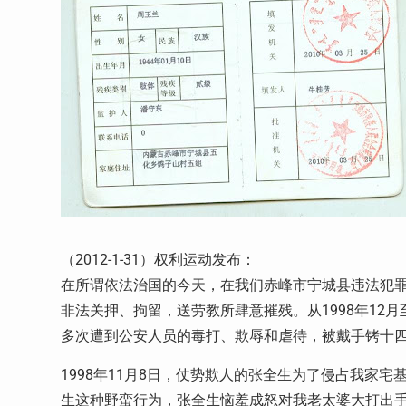
（2012-1-31）权利运动发布：
在所谓依法治国的今天，在我们赤峰市宁城县违法犯
非法关押、拘留，送劳教所肆意摧残。从1998年12月
多次遭到公安人员的毒打、欺辱和虐待，被戴手铐十
1998年11月8日，仗势欺人的张全生为了侵占我家
生这种野蛮行为，张全生恼羞成怒对我老太婆大打出手