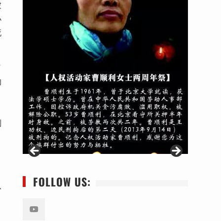
被
小
死
了
的
别
FOLLOW US:
八