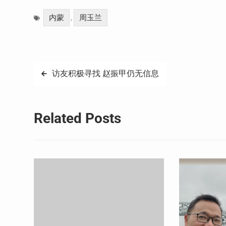
Weibo
享
内蒙
周玉兰
,
文
访友积极寻找 赵振甲仍无信息
章
导
Related Posts
航