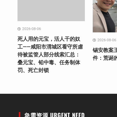
2026-08-06
死人用的元宝，活人干的奴
2026-08-06
工——咸阳市渭城区看守所虐
锡安教案
待被监管人部分线索汇总：
件：荒诞
叠元宝、铅中毒、任务制体
罚、死亡封锁
急需资源 URGENT NEED