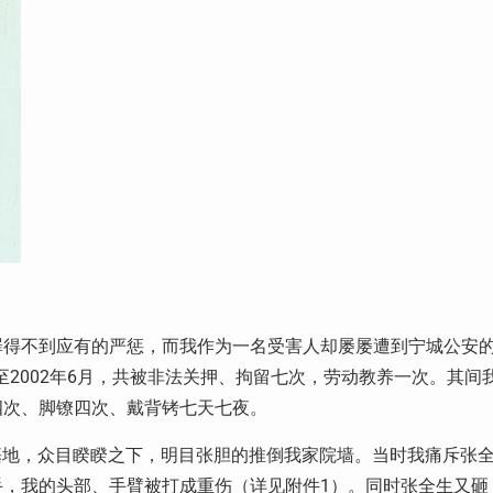
罪得不到应有的严惩，而我作为一名受害人却屡屡遭到宁城公安
至2002年6月，共被非法关押、拘留七次，劳动教养一次。其间
四次、脚镣四次、戴背铐七天七夜。
宅基地，众目睽睽之下，明目张胆的推倒我家院墙。当时我痛斥张
，我的头部、手臂被打成重伤（详见附件1）。同时张全生又砸