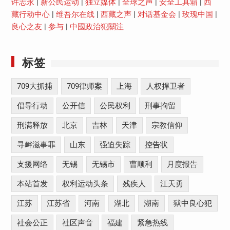
许志永
|
新公民运动
|
独立媒体
|
全球之声
|
安全工具箱
|
西
藏行动中心
|
维吾尔在线
|
西藏之声
|
对话基金会
|
玫瑰中国
|
良心之友
|
参与
|
中國政治犯關注
标签
709大抓捕
709律师案
上海
人权捍卫者
倡导行动
公开信
公民权利
刑事拘留
刑满释放
北京
吉林
天津
宗教信仰
寻衅滋事罪
山东
强迫失踪
控告状
支援网络
无锡
无锡市
曹顺利
月度报告
本站首发
权利运动头条
残疾人
江天勇
江苏
江苏省
河南
湖北
湖南
狱中良心犯
社会公正
社区声音
福建
紧急热线