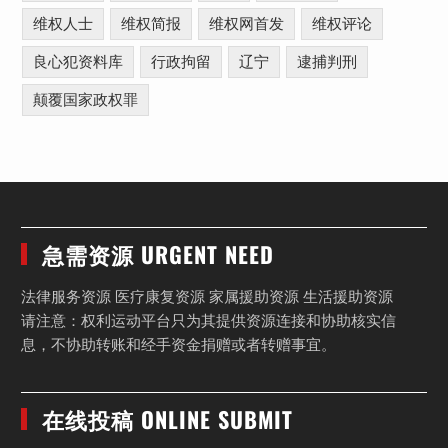
维权人士
维权简报
维权网首发
维权评论
良心犯资料库
行政拘留
辽宁
逮捕判刑
颠覆国家政权罪
急需资源 URGENT NEED
法律服务资源 医疗康复资源 家属援助资源 生活援助资源
请注意：权利运动平台只为其提供资源连接和协助核实信
息，不协助转账和经手资金捐赠或者转赠事宜。
在线投稿 ONLINE SUBMIT