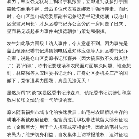
暴力，林应强见状马上掏出手机报警，立即遭到众多打手围
殴致伤倒地不起，最后多位代表被反绑双手强行押走。而此
时，仓山区盖山镇党委原副书记兼纪委书记洪德朝（现仓山
区安监局局长）才从区委书记办公室旁的一房间走了出来，
显而易见该起暴力事件由洪德朝参与策划和指挥。
发生如此暴力围殴上访人事件，令人意想不到。因为事先是
盖山镇原纪委书记洪德朝电话通知林应强等人到区委书记办
公室，说是仓山区委原书记张森兴（因大搞腐败不久就入狱
了）要“约谈”，称书记要现场和农民面对面解决问题。谁会想
到，林应强等人应区委书记之约，正身处区委机关庄严的国
徽下，竟惨遭暴力围殴，真是无法无天！
显然所谓“约谈”实是区委书记张森兴、镇纪委书记洪德朝和腐
败村长张文灿沆瀣一气所设的套。
原来随着福州市城市化的快速发展，屿宅村农民赖以生存的
耕地不断被政府征收，但官员滥用职权非法截留大部分征地
款（金额巨大）用于个人挥霍或变相贪污。因此屿宅村失地
农民为了维护切身利益，自发集体上访举报维权，追讨征地