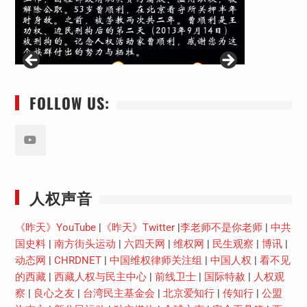
FOLLOW US:
Youtube
人权声音
《昨天》YouTube
|
《昨天》Twitter
|
李老师不是你老师
|
中共
国史料
|
南方街头运动
|
六四天网
|
维权网
|
民生观察
|
博讯
|
动态网
|
CHRDNET
|
中国维权律师关注组
|
中国人权
|
看不见
的西藏
|
西藏人权与民主中心
|
前线卫士
|
国际特赦
|
人权观
察
|
良心之友
|
台湾民主基金会
|
北京爱知行
|
传知行
|
公盟