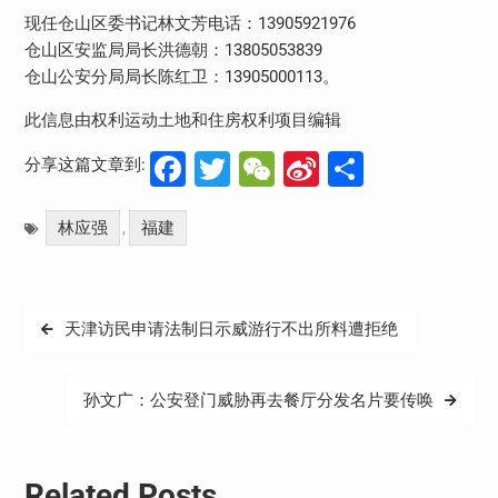
现任仓山区委书记林文芳电话：13905921976
仓山区安监局局长洪德朝：13805053839
仓山公安分局局长陈红卫：13905000113。
此信息由权利运动土地和住房权利项目编辑
Facebook
Twitter
WeChat
Sina
分
分享这篇文章到:
Weibo
享
林应强
福建
,
文
天津访民申请法制日示威游行不出所料遭拒绝
章
导
孙文广：公安登门威胁再去餐厅分发名片要传唤
航
Related Posts