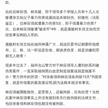
款。
自此后林应强、林东建、郑子强等多个举报人共有十几人次
惨遭张文灿父子暴力伤害或雇凶追杀致轻伤、轻微伤（法医
鉴定）。仅林应强就遭暴力伤害5次，郑子强遭暴力伤害7
次。后来林应强惨遭“被坐牢”4年，就是腐败村长张文灿凭空
捏造事实构陷入罪的。
腐败村长张文灿在福州神通广大，就连区委书记都要听他摆
布。公、检、法一听说是告他，都谈虎色变，就是涉嫌犯罪
都无人敢查！
现多年过去了，福州仓山警方对于林应强等人遭到的系列被
伤害案件，一直采取颠倒黑白故意制造假案或就是拖案不
办！警方所作的所谓：“对张春强和林应强各拘留15天”书面答
复，就是作假案的最直接证明,因为这根本就没有事实。
林应强被围殴致伤，是受害人，还被拘留，岂有此理？当然
此案中林应强事实上并没有接到有关行政拘留的法律文书，
包括张春强和林应强也都没有被拘留。