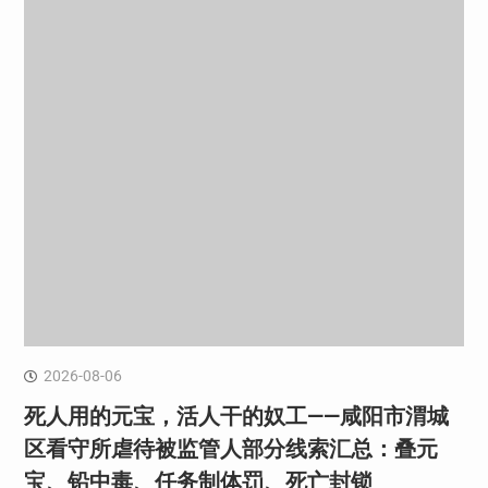
2026-08-06
死人用的元宝，活人干的奴工——咸阳市渭城
区看守所虐待被监管人部分线索汇总：叠元
宝、铅中毒、任务制体罚、死亡封锁