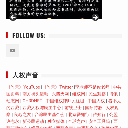
FOLLOW US:
Youtube
人权声音
《昨天》YouTube
|
《昨天》Twitter
|
李老师不是你老师
|
中共
国史料
|
南方街头运动
|
六四天网
|
维权网
|
民生观察
|
博讯
|
动态网
|
CHRDNET
|
中国维权律师关注组
|
中国人权
|
看不见
的西藏
|
西藏人权与民主中心
|
前线卫士
|
国际特赦
|
人权观
察
|
良心之友
|
台湾民主基金会
|
北京爱知行
|
传知行
|
公盟
许志永
|
新公民运动
|
独立媒体
|
全球之声
|
安全工具箱
|
西