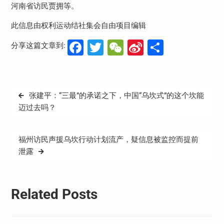
河南省访民贾拥等。
此信息由权利运动结社集会自由项目编辑
Facebook
Twitter
WeChat
Sina
分
分享这篇文章到:
Weibo
享
文
张建平：“三最”的承诺之下，中国“乌坎式”的这个坎能
章
迈过去吗？
导
航
福州访民声援乌坎行动计划流产，疑信息被监控而提前
泄露
Related Posts