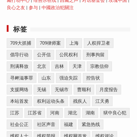
藏行动中心
|
维吾尔在线
|
西藏之声
|
对话基金会
|
玫瑰中国
|
良心之友
|
参与
|
中國政治犯關注
标签
709大抓捕
709律师案
上海
人权捍卫者
倡导行动
公开信
公民权利
刑事拘留
刑满释放
北京
吉林
天津
宗教信仰
寻衅滋事罪
山东
强迫失踪
控告状
支援网络
无锡
无锡市
曹顺利
月度报告
本站首发
权利运动头条
残疾人
江天勇
江苏
江苏省
河南
湖北
湖南
狱中良心犯
社会公正
社区声音
福建
紧急热线
维权人士
维权简报
维权网首发
维权评论