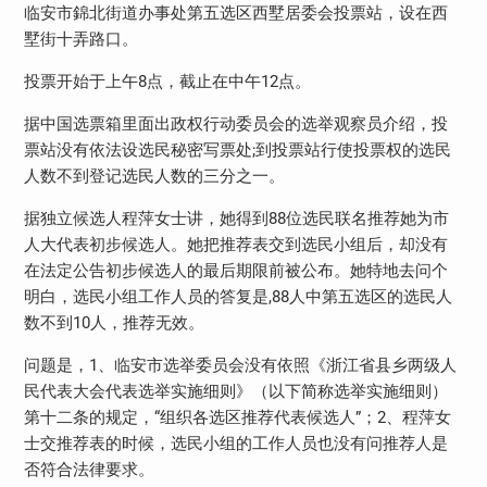
临安市錦北街道办事处第五选区西墅居委会投票站，设在西
墅街十弄路口。
投票开始于上午8点，截止在中午12点。
据中国选票箱里面出政权行动委员会的选举观察员介绍，投
票站没有依法设选民秘密写票处;到投票站行使投票权的选民
人数不到登记选民人数的三分之一。
据独立候选人程萍女士讲，她得到88位选民联名推荐她为市
人大代表初步候选人。她把推荐表交到选民小组后，却没有
在法定公告初步候选人的最后期限前被公布。她特地去问个
明白，选民小组工作人员的答复是,88人中第五选区的选民人
数不到10人，推荐无效。
问题是，1、临安市选举委员会没有依照《浙江省县乡两级人
民代表大会代表选举实施细则》（以下简称选举实施细则）
第十二条的规定，“组织各选区推荐代表候选人”；2、程萍女
士交推荐表的时候，选民小组的工作人员也没有问推荐人是
否符合法律要求。