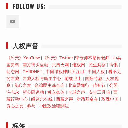
FOLLOW US:
Youtube
人权声音
《昨天》YouTube
|
《昨天》Twitter
|
李老师不是你老师
|
中共
国史料
|
南方街头运动
|
六四天网
|
维权网
|
民生观察
|
博讯
|
动态网
|
CHRDNET
|
中国维权律师关注组
|
中国人权
|
看不见
的西藏
|
西藏人权与民主中心
|
前线卫士
|
国际特赦
|
人权观
察
|
良心之友
|
台湾民主基金会
|
北京爱知行
|
传知行
|
公盟
许志永
|
新公民运动
|
独立媒体
|
全球之声
|
安全工具箱
|
西
藏行动中心
|
维吾尔在线
|
西藏之声
|
对话基金会
|
玫瑰中国
|
良心之友
|
参与
|
中國政治犯關注
标签