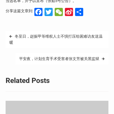
当选名单，并予以宣布（张贴5号公告）。
Facebook
Twitter
WeChat
Sina
分
分享这篇文章到:
Weibo
享
文
冬至日，赵振甲等维权人士不惧打压给困难访友送温
章
暖
导
航
平安夜，计划生育手术受害者张文芳被关黑监狱
Related Posts