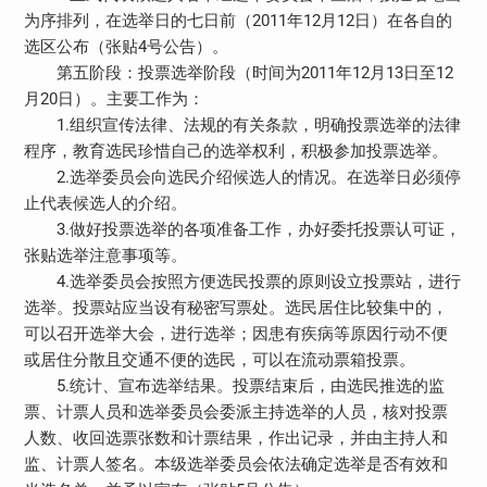
为序排列，在选举日的七日前（2011年12月12日）在各自的
选区公布（张贴4号公告）。
第五阶段：投票选举阶段（时间为2011年12月13日至12
月20日）。主要工作为：
1.组织宣传法律、法规的有关条款，明确投票选举的法律
程序，教育选民珍惜自己的选举权利，积极参加投票选举。
2.选举委员会向选民介绍候选人的情况。在选举日必须停
止代表候选人的介绍。
3.做好投票选举的各项准备工作，办好委托投票认可证，
张贴选举注意事项等。
4.选举委员会按照方便选民投票的原则设立投票站，进行
选举。投票站应当设有秘密写票处。选民居住比较集中的，
可以召开选举大会，进行选举；因患有疾病等原因行动不便
或居住分散且交通不便的选民，可以在流动票箱投票。
5.统计、宣布选举结果。投票结束后，由选民推选的监
票、计票人员和选举委员会委派主持选举的人员，核对投票
人数、收回选票张数和计票结果，作出记录，并由主持人和
监、计票人签名。本级选举委员会依法确定选举是否有效和