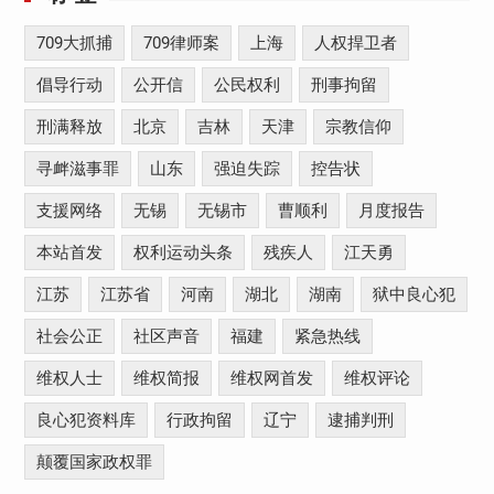
709大抓捕
709律师案
上海
人权捍卫者
倡导行动
公开信
公民权利
刑事拘留
刑满释放
北京
吉林
天津
宗教信仰
寻衅滋事罪
山东
强迫失踪
控告状
支援网络
无锡
无锡市
曹顺利
月度报告
本站首发
权利运动头条
残疾人
江天勇
江苏
江苏省
河南
湖北
湖南
狱中良心犯
社会公正
社区声音
福建
紧急热线
维权人士
维权简报
维权网首发
维权评论
良心犯资料库
行政拘留
辽宁
逮捕判刑
颠覆国家政权罪