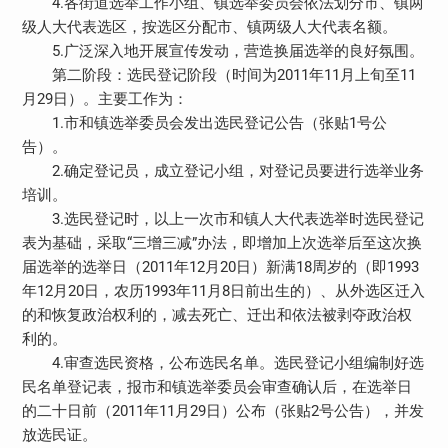
4.各街道选举工作小组、镇选举委员会依法划分市、镇两
级人大代表选区，按选区分配市、镇两级人大代表名额。
5.广泛深入地开展宣传发动，营造换届选举的良好氛围。
第二阶段：选民登记阶段（时间为2011年11月上旬至11
月29日）。主要工作为：
1.市和镇选举委员会发出选民登记公告（张贴1号公
告）。
2.确定登记员，成立登记小组，对登记员要进行选举业务
培训。
3.选民登记时，以上一次市和镇人大代表选举时选民登记
表为基础，采取“三增三减”办法，即增加上次选举后至这次换
届选举的选举日（2011年12月20日）新满18周岁的（即1993
年12月20日，农历1993年11月8日前出生的）、从外选区迁入
的和恢复政治权利的，减去死亡、迁出和依法被剥夺政治权
利的。
4.审查选民资格，公布选民名单。选民登记小组编制好选
民名单登记表，报市和镇选举委员会审查确认后，在选举日
的二十日前（2011年11月29日）公布（张贴2号公告），并发
放选民证。