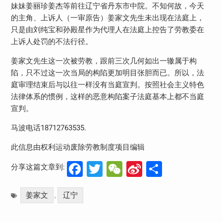
妹妹姜丽珍姜杰等前往辽宁省丹东市中院。不知何故，今天
的主角、上诉人（一审原告）姜家文先生未出现在法庭上，
只是由刘纯宝和孙殿星作为代理人在法庭上控告了劳教委在
上诉人处罚的不法行径。
姜家文先生这一次被劳教，跟前三次几何如出一辙属于构
陷，只不过这一次当局的构陷更加明目张胆而已。所以，法
庭审理结束后与以往一样没有当庭宣判。按照社会主义特色
法律体系的惯例，这样的恶意构陷案子法庭基本上都不当庭
宣判。
马波电话18712763535.
此信息由权利运动废除劳教制度项目编辑
Facebook
Twitter
WeChat
Sina
分
分享这篇文章到:
Weibo
享
姜家文
辽宁
,