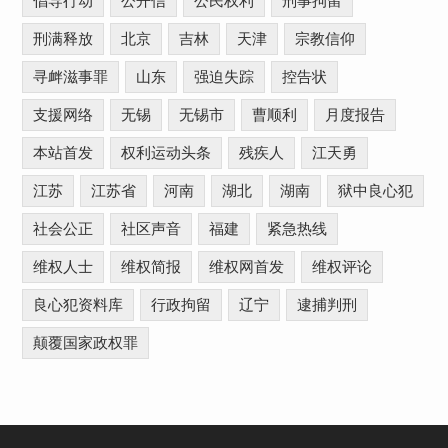
倡导行动
公开信
公民权利
刑事拘留
刑满释放
北京
吉林
天津
宗教信仰
寻衅滋事罪
山东
强迫失踪
控告状
支援网络
无锡
无锡市
曹顺利
月度报告
本站首发
权利运动头条
残疾人
江天勇
江苏
江苏省
河南
湖北
湖南
狱中良心犯
社会公正
社区声音
福建
紧急热线
维权人士
维权简报
维权网首发
维权评论
良心犯资料库
行政拘留
辽宁
逮捕判刑
颠覆国家政权罪