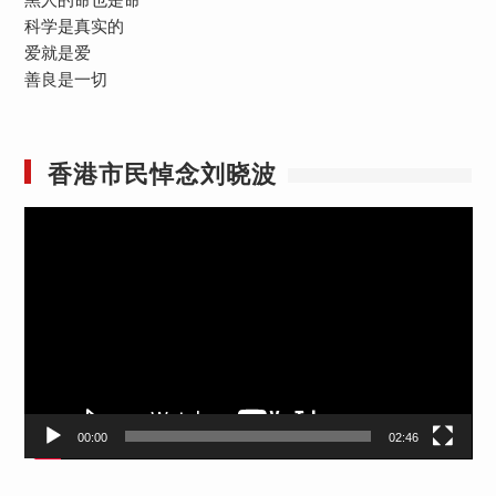
科学是真实的
爱就是爱
善良是一切
香港市民悼念刘晓波
视
频
播
放
器
00:00
02:46