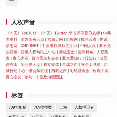
Youtube
人权声音
《昨天》YouTube
|
《昨天》Twitter
|
李老师不是你老师
|
中共
国史料
|
南方街头运动
|
六四天网
|
维权网
|
民生观察
|
博讯
|
动态网
|
CHRDNET
|
中国维权律师关注组
|
中国人权
|
看不见
的西藏
|
西藏人权与民主中心
|
前线卫士
|
国际特赦
|
人权观
察
|
良心之友
|
台湾民主基金会
|
北京爱知行
|
传知行
|
公盟
许志永
|
新公民运动
|
独立媒体
|
全球之声
|
安全工具箱
|
西
藏行动中心
|
维吾尔在线
|
西藏之声
|
对话基金会
|
玫瑰中国
|
良心之友
|
参与
|
中國政治犯關注
标签
709大抓捕
709律师案
上海
人权捍卫者