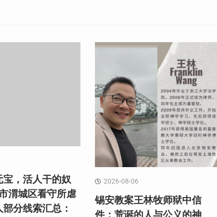
元宝，活人干的奴
2026-08-06
阳市渭城区看守所虐
锡安教案王林牧师狱中信
人部分线索汇总：
件：荒诞的人与公义的神