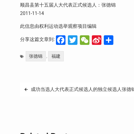
顺昌县第十五届人大代表正式候选人：张德锦
2011-11-14
此信息由权利运动选举观察项目编辑
Facebook
Twitter
WeChat
Sina
分
分享这篇文章到:
Weibo
享
张德锦
福建
,
文
成功当选人大代表正式候选人的独立候选人张德
章
导
航