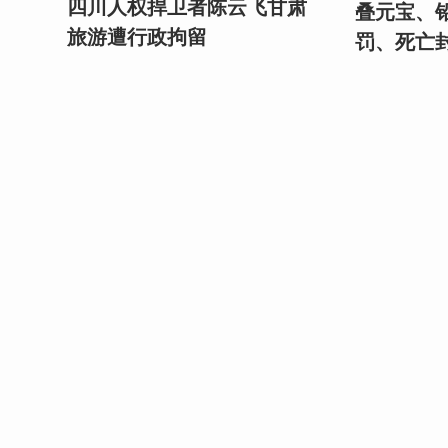
四川人权捍卫者陈云飞甘肃
叠元宝、
旅游遭行政拘留
罚、死亡