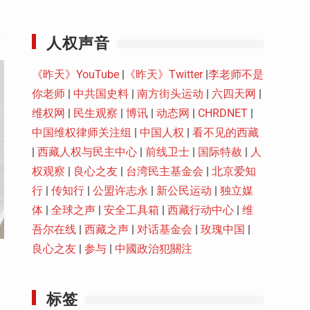
Youtube
人权声音
《昨天》YouTube
|
《昨天》Twitter
|
李老师不是
你老师
|
中共国史料
|
南方街头运动
|
六四天网
|
维权网
|
民生观察
|
博讯
|
动态网
|
CHRDNET
|
中国维权律师关注组
|
中国人权
|
看不见的西藏
|
西藏人权与民主中心
|
前线卫士
|
国际特赦
|
人
权观察
|
良心之友
|
台湾民主基金会
|
北京爱知
行
|
传知行
|
公盟许志永
|
新公民运动
|
独立媒
体
|
全球之声
|
安全工具箱
|
西藏行动中心
|
维
吾尔在线
|
西藏之声
|
对话基金会
|
玫瑰中国
|
良心之友
|
参与
|
中國政治犯關注
标签