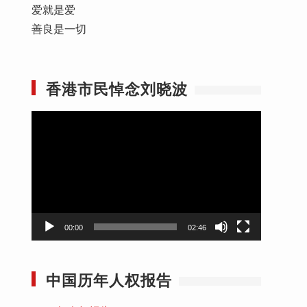
爱就是爱
善良是一切
香港市民悼念刘晓波
视
频
播
放
器
00:00
02:46
中国历年人权报告