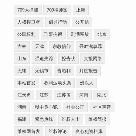
709大抓捕
709律师案
上海
人权捍卫者
倡导行动
公开信
公民权利
刑事拘留
刑满释放
北京
吉林
天津
宗教信仰
寻衅滋事罪
山东
强迫失踪
控告状
支援网络
无锡
无锡市
曹顺利
月度报告
本站首发
权利运动头条
残疾人
江天勇
江苏
江苏省
河南
湖北
湖南
狱中良心犯
社会公正
社区声音
福建
紧急热线
维权人士
维权简报
维权网首发
维权评论
良心犯资料库