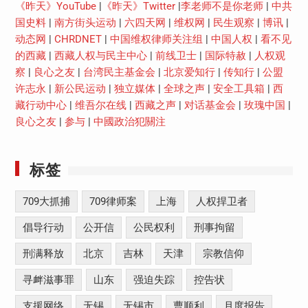
《昨天》YouTube
|
《昨天》Twitter
|
李老师不是你老师
|
中共
国史料
|
南方街头运动
|
六四天网
|
维权网
|
民生观察
|
博讯
|
动态网
|
CHRDNET
|
中国维权律师关注组
|
中国人权
|
看不见
的西藏
|
西藏人权与民主中心
|
前线卫士
|
国际特赦
|
人权观
察
|
良心之友
|
台湾民主基金会
|
北京爱知行
|
传知行
|
公盟
许志永
|
新公民运动
|
独立媒体
|
全球之声
|
安全工具箱
|
西
藏行动中心
|
维吾尔在线
|
西藏之声
|
对话基金会
|
玫瑰中国
|
良心之友
|
参与
|
中國政治犯關注
标签
709大抓捕
709律师案
上海
人权捍卫者
倡导行动
公开信
公民权利
刑事拘留
刑满释放
北京
吉林
天津
宗教信仰
寻衅滋事罪
山东
强迫失踪
控告状
支援网络
无锡
无锡市
曹顺利
月度报告