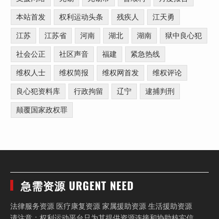
本站首发
权利运动头条
残疾人
江天勇
江苏
江苏省
河南
湖北
湖南
狱中良心犯
社会公正
社区声音
福建
紧急热线
维权人士
维权简报
维权网首发
维权评论
良心犯资料库
行政拘留
辽宁
逮捕判刑
颠覆国家政权罪
急需资源 URGENT NEED
法律服务资源 医疗康复资源 家属援助资源 生活援助资源
请注意：权利运动平台只为其提供资源连接和协助核实信