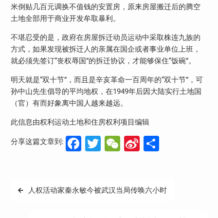
米倒贴几百元调换不值钱的安置房，原来房屋搬迁后的腾空
土地全部用于商业开发牟取暴利。
不堪忍受的是，政府在房屋拆迁动员运动中采取株连九族的
方式，如果发现被拆迁人的亲属在国企或者事业单位上班，
就必须先签订“丧权辱国”的拆迁协议，才能够保住“饭碗”。
明天就是“双十节”，而且是辛亥革命一百周年的“双十节”，可
孙中山先生倡导的平均地权，在1949年后因大陆实行土地国
（官）有而好象离中国人越来越远。
此信息由权利运动土地和住房权利项目编辑
Facebook
Twitter
WeChat
Sina
分
分享这篇文章到:
Weibo
享
文
人权活动家秦永敏今被武汉当局传唤六小时
章
导