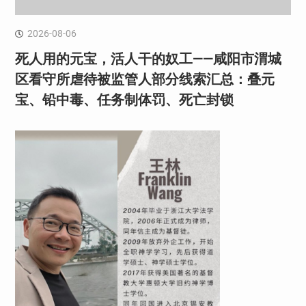
2026-08-06
死人用的元宝，活人干的奴工——咸阳市渭城
区看守所虐待被监管人部分线索汇总：叠元
宝、铅中毒、任务制体罚、死亡封锁