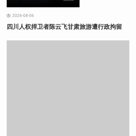
2026-08-06
四川人权捍卫者陈云飞甘肃旅游遭行政拘留