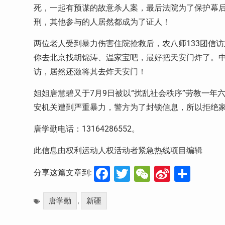
死，一起有预谋的故意杀人案，最后法院为了保护幕后指
刑，其他参与的人居然都成为了证人！
两位老人受到暴力伤害住院抢救后，农八师133团信
你去北京找胡锦涛、温家宝吧，最好把天安门炸了。
访，居然还激将其去炸天安门！
姐姐唐慧碧又于7月9日被以“扰乱社会秩序”劳教一
安机关遭到严重暴力，警方为了封锁信息，所以拒绝
唐学勤电话：13164286552。
此信息由权利运动人权活动者紧急热线项目编辑
Facebook
Twitter
WeChat
Sina
分
分享这篇文章到:
Weibo
享
唐学勤
新疆
,