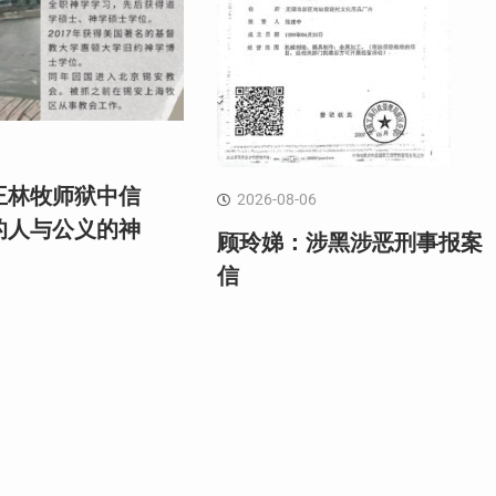
王林牧师狱中信
2026-08-06
的人与公义的神
顾玲娣：涉黑涉恶刑事报案
信