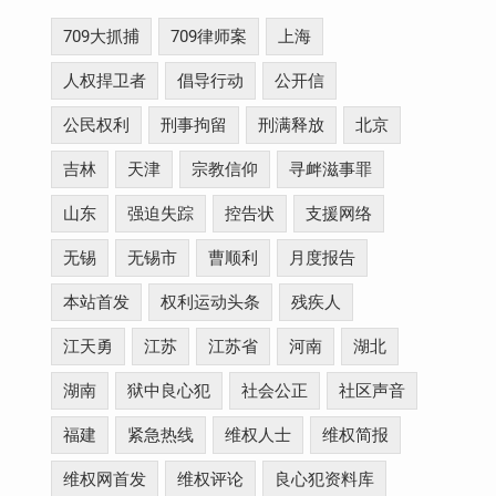
709大抓捕
709律师案
上海
人权捍卫者
倡导行动
公开信
公民权利
刑事拘留
刑满释放
北京
吉林
天津
宗教信仰
寻衅滋事罪
山东
强迫失踪
控告状
支援网络
无锡
无锡市
曹顺利
月度报告
本站首发
权利运动头条
残疾人
江天勇
江苏
江苏省
河南
湖北
湖南
狱中良心犯
社会公正
社区声音
福建
紧急热线
维权人士
维权简报
维权网首发
维权评论
良心犯资料库