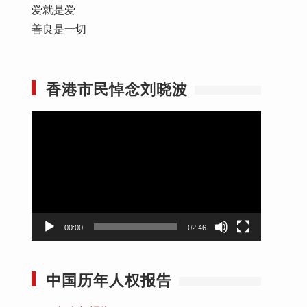
爱就是爱
善良是一切
香港市民悼念刘晓波
视
频
播
放
器
00:00
02:46
中国历年人权报告