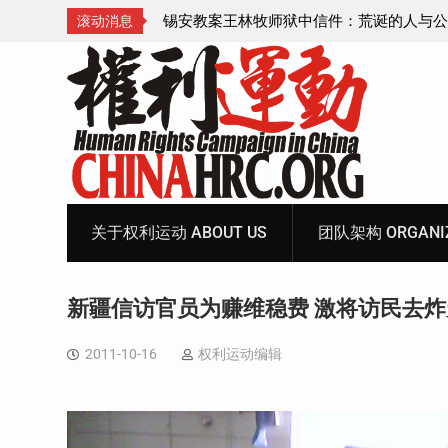
诞的人与公义的神
顾玲娣：涉黑涉恶刑事报案信
滚动消息
Skip
to
content
关于权利运动 ABOUT US
团队架构 ORGANIZ
新疆信访官员为赚维稳费 激将访民去
2011-10-16
权利运动编辑