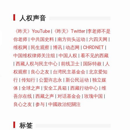
Youtube
人权声音
《昨天》YouTube
|
《昨天》Twitter
|
李老师不是
你老师
|
中共国史料
|
南方街头运动
|
六四天网
|
维权网
|
民生观察
|
博讯
|
动态网
|
CHRDNET
|
中国维权律师关注组
|
中国人权
|
看不见的西藏
|
西藏人权与民主中心
|
前线卫士
|
国际特赦
|
人
权观察
|
良心之友
|
台湾民主基金会
|
北京爱知
行
|
传知行
|
公盟许志永
|
新公民运动
|
独立媒
体
|
全球之声
|
安全工具箱
|
西藏行动中心
|
维
吾尔在线
|
西藏之声
|
对话基金会
|
玫瑰中国
|
良心之友
|
参与
|
中國政治犯關注
标签