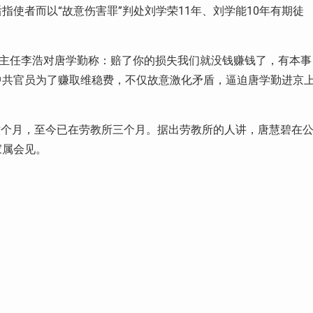
使者而以“故意伤害罪”判处刘学荣11年、刘学能10年有期徒
访主任李浩对唐学勤称：赔了你的损失我们就没钱赚钱了，有本事
中共官员为了赚取维稳费，不仅故意激化矛盾，逼迫唐学勤进京
年六个月，至今已在劳教所三个月。据出劳教所的人讲，唐慧碧在
家属会见。