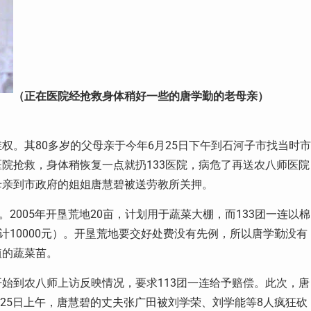
（正在医院经抢救身体稍好一些的唐学勤的老母亲）
权。其80多岁的父母亲于今年6月25日下午到石河子市找当时市
院抢救，身体稍恢复一点就扔133医院，病危了再送农八师医院
母亲到市政府的姐姐唐慧碧被送劳教所关押。
2005年开垦荒地20亩，计划用于蔬菜大棚，而133团一连以棉
计10000元）。开垦荒地要交好处费没有先例，所以唐学勤没有
植的蔬菜苗。
始到农八师上访反映情况，要求113团一连给予赔偿。此次，唐
月25日上午，唐慧碧的丈夫张广田被刘学荣、刘学能等8人疯狂砍