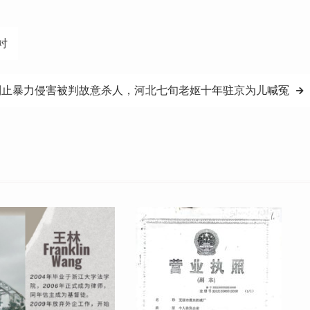
衬
制止暴力侵害被判故意杀人，河北七旬老妪十年驻京为儿喊冤