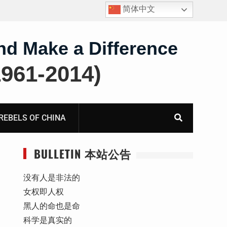
简体中文
报
死人用的元宝，活人干的奴工——咸阳市渭城区看守所
虐待被监管人部分线索汇总：叠元宝、铅中毒、任务制
体罚、死亡封锁
nd Make a Difference
61-2014)
BELS OF CHINA
BULLETIN 本站公告
没有人是非法的
女权即人权
黑人的命也是命
科学是真实的