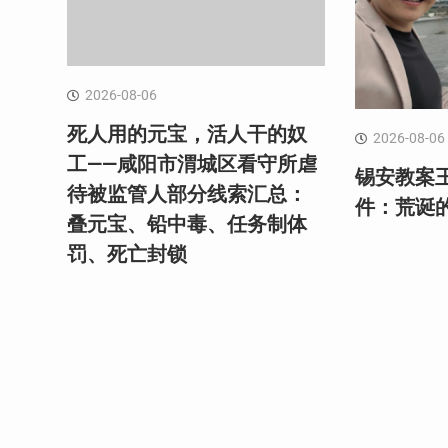
2026-08-06
死人用的元宝，活人干的奴
2026-08-06
工——咸阳市渭城区看守所虐
锡安教案
待被监管人部分线索汇总：
件：荒诞
叠元宝、铅中毒、任务制体
罚、死亡封锁