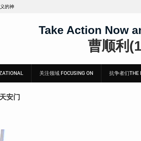
无锡市新吴区江溪街道访民顾玲娣书面涉黑涉恶刑事
案无人理
Take Action Now a
曹顺利(19
ATIONAL
关注领域 FOCUSING ON
抗争者们THE RE
炸天安门