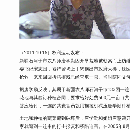
（2011-10-15）权利运动发布：
新疆石河子市农八师唐学勤因开垦荒地被勒索而上访维
委书记宋志国，被特警拷上手铐拖出市政府大楼，送医
抢救，来来回回折腾摧残已经奄奄一息。当时陪同父
据唐学勤反映，其属于新疆农八师石河子市133团一连。
花地与其签订种植合同，要求给好处费500元一亩（共
答应给付，一连的共党官员就用拖拉机碾压唐学勤种
土地和种植的蔬菜遭到破坏后，唐学勤和姐姐唐慧碧开
家就遭到一连串的打击报复和残酷迫害。在2005年8