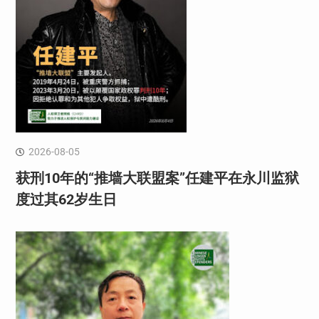
2026-08-05
获刑10年的“推墙大联盟案”任建平在永川监狱
度过其62岁生日