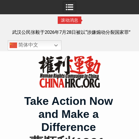
滚动消息
察以
武汉公民张毅于2026年7月28日被以“涉嫌煽动分裂国家罪”
执行逮捕 目前羁押在拉萨市看守所
简体中文
Skip
to
content
Take Action Now
and Make a
Difference