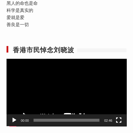
黑人的命也是命
科学是真实的
爱就是爱
善良是一切
香港市民悼念刘晓波
视
频
播
放
器
00:00
02:46