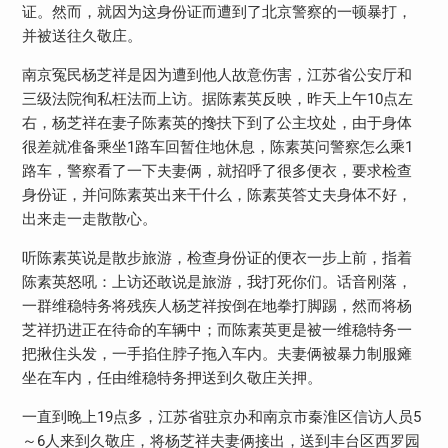
证。然而，就因为这身份证而遭到了北京警察的一顿暴打，
并被送往久敬庄。
南京冤民杨芝祥是因为遭到他人故意伤害，江苏省公安厅和
三级法院徇私枉法而上访。据陈素英反映，昨天上午10点左
右，杨芝祥在妻子陈素英的搀扶下到了公主坟处，由于身体
很差就准备乘坐1路车回暂住地休息，陈素英问警察怎么乘1
路车，警察看了一下夫妻俩，就招呼了很多便衣，要求检查
身份证，并问陈素英出来干什么，陈素英答丈夫身体不好，
出来走一走散散心。
听陈素英说是散步旅游，检查身份证的便衣一步上前，指着
陈素英怒吼：上访还敢说是旅游，我打死你们。话音刚落，
一群维稳特务将残疾人杨芝祥按倒在地拳打脚踢，然而将杨
芝祥扔进正在待命的车辆中；而陈素英更是被一维稳特务一
把揪住头发，一手掐住脖子拖入车内。夫妻俩被暴力制服瘫
坐在车内，任由维稳特务押送到久敬庄关押。
一直到晚上19点多，江苏省驻京办和南京市秦淮区信访人员5
～6人来到久敬庄，将杨芝祥夫妻俩接出，送到丰台区西罗园