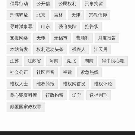
倡导行动
公开信
公民权利
刑事拘留
刑满释放
北京
吉林
天津
宗教信仰
寻衅滋事罪
山东
强迫失踪
控告状
支援网络
无锡
无锡市
曹顺利
月度报告
本站首发
权利运动头条
残疾人
江天勇
江苏
江苏省
河南
湖北
湖南
狱中良心犯
社会公正
社区声音
福建
紧急热线
维权人士
维权简报
维权网首发
维权评论
良心犯资料库
行政拘留
辽宁
逮捕判刑
颠覆国家政权罪