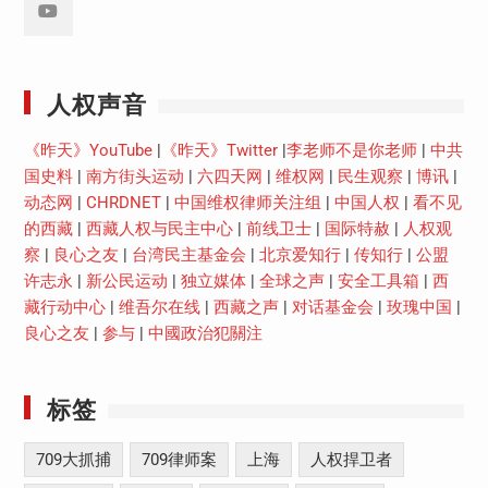
Youtube
人权声音
《昨天》YouTube
|
《昨天》Twitter
|
李老师不是你老师
|
中共
国史料
|
南方街头运动
|
六四天网
|
维权网
|
民生观察
|
博讯
|
动态网
|
CHRDNET
|
中国维权律师关注组
|
中国人权
|
看不见
的西藏
|
西藏人权与民主中心
|
前线卫士
|
国际特赦
|
人权观
察
|
良心之友
|
台湾民主基金会
|
北京爱知行
|
传知行
|
公盟
许志永
|
新公民运动
|
独立媒体
|
全球之声
|
安全工具箱
|
西
藏行动中心
|
维吾尔在线
|
西藏之声
|
对话基金会
|
玫瑰中国
|
良心之友
|
参与
|
中國政治犯關注
标签
709大抓捕
709律师案
上海
人权捍卫者