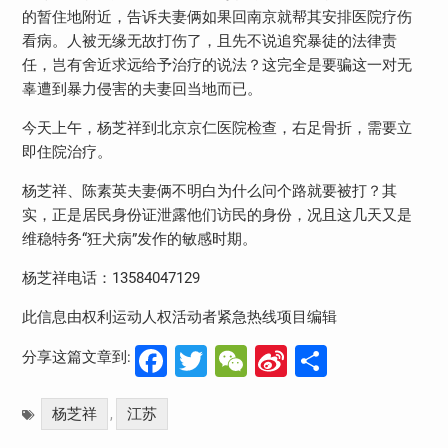
的暂住地附近，告诉夫妻俩如果回南京就帮其安排医院疗伤
看病。人被无缘无故打伤了，且先不说追究暴徒的法律责
任，岂有舍近求远给予治疗的说法？这完全是要骗这一对无
辜遭到暴力侵害的夫妻回当地而已。
今天上午，杨芝祥到北京京仁医院检查，右足骨折，需要立
即住院治疗。
杨芝祥、陈素英夫妻俩不明白为什么问个路就要被打？其
实，正是居民身份证泄露他们访民的身份，况且这几天又是
维稳特务“狂犬病”发作的敏感时期。
杨芝祥电话：13584047129
此信息由权利运动人权活动者紧急热线项目编辑
Facebook
Twitter
WeChat
Sina
分
分享这篇文章到:
Weibo
享
杨芝祥
江苏
,