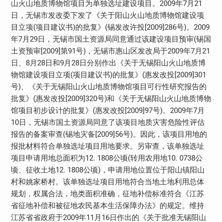
山火山地质博物馆项目为单独选址建设项目。2009年7月21
日，无锡市发改委下发了《关于阳山火山地质博物馆建设项
目立项(项目建议书)的批复》(锡发改许投[2009]286号)。2009
年7月29日，无锡市国土资源局同意通过该建设项目预审(锡国
土资预审[2009]第91号)，无锡市惠山区发改局于2009年7月21
日、8月28日和9月28日分别作出《关于无锡阳山火山地质博
物馆建设项目立项(项目建议书)的批复》(惠发改投[2009]301
号)、《关于无锡阳山火山地质博物馆项目可行性研究报告的
批复》(惠发改投[2009]320号)和《关于无锡阳山火山地质博物
馆项目初步设计的批复》(惠发改投[2009]97号)。2009年7月
10日，无锡市国土资源局同意了该项目地质灾害危险性评估
报告的备案审查(锡地灾备[2009]56号)。因此，该项目用地的
报批材料符合单独选址项目用地要求。另审查，该单独选址
项目申请用地总面积为12. 1808公顷(转用农用地10. 0738公
顷、征收土地12. 1808公顷)，申请用地位置位于阳山镇阳山
村和姚家桥村。该单独选址项目用地符合当地土地利用总体
规划，权属合法，地类面积准确，征地补偿标准符合《江苏
省征地补偿和被征地农民基本生活保障办法》的规定。维持
江苏省省政府于2009年11月16日作出的《关于批准无锡阳山