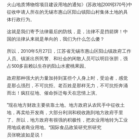
火山地质博物馆项目建设用地的通知》(苏政地[2009]370号)中
征收申请人所在的无锡市惠山区阳山镇阳山村集体土地的具
体行政行为。
这就是我们寄予法律最后的防线，是，法律不是挡箭牌！中
国的法律从来就是单向的，我们为什么怎么傻？
所以，2010年5月27日，江苏省无锡市惠山区阳山镇政府工作
人员、镇派出所民警、和社会的闲散人员可以明目张胆，强
占500多亩赖以生存的阳山水蜜桃果园。
政府那种强大的力量加持到某些个人身上时，受迫者，感觉
是那么强烈，不可抗拒。老百姓是那样无力，不可抗拒奔涌
而出！疯狂征地、催命拆迁每天在悲情上演。
“现在地方财政主要依靠土地。地方政府从农民手中征收土
地，再卖给开发商，大部分利润和税收跑到地方政府手里
了。所以，地方政府有很强的积极性，把农业用地转为工业
用地或者商业用地。”国际食品政策研究所研究
员张晓波如是说！