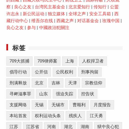
的西藏
|
西藏人权与民主中心
|
前线卫士
|
国际特赦
|
人权观
察
|
良心之友
|
台湾民主基金会
|
北京爱知行
|
传知行
|
公盟
许志永
|
新公民运动
|
独立媒体
|
全球之声
|
安全工具箱
|
西
藏行动中心
|
维吾尔在线
|
西藏之声
|
对话基金会
|
玫瑰中国
|
良心之友
|
参与
|
中國政治犯關注
标签
709大抓捕
709律师案
上海
人权捍卫者
倡导行动
公开信
公民权利
刑事拘留
刑满释放
北京
吉林
天津
宗教信仰
寻衅滋事罪
山东
强迫失踪
控告状
支援网络
无锡
无锡市
曹顺利
月度报告
本站首发
权利运动头条
残疾人
江天勇
江苏
江苏省
河南
湖北
湖南
狱中良心犯