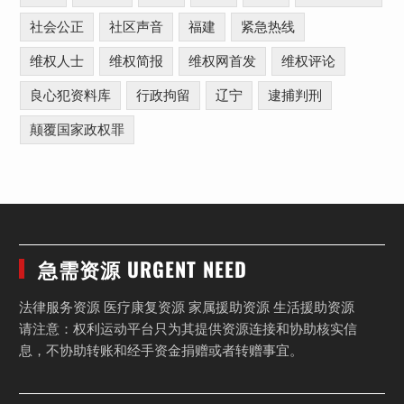
社会公正
社区声音
福建
紧急热线
维权人士
维权简报
维权网首发
维权评论
良心犯资料库
行政拘留
辽宁
逮捕判刑
颠覆国家政权罪
急需资源 URGENT NEED
法律服务资源 医疗康复资源 家属援助资源 生活援助资源
请注意：权利运动平台只为其提供资源连接和协助核实信
息，不协助转账和经手资金捐赠或者转赠事宜。