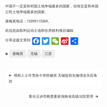
中国不一定是和邻国土地争端最多的国家，但肯定是和本国
公民土地争端最多的国家。
唐梅英电话：13395115369。
此信息由权利运动土地和住房权利项目编辑
Facebook
Twitter
WeChat
Sina
分
分享这篇文章到:
Weibo
享
唐梅英
无锡
江苏
,
,
文
维权人士许雪炎今突然被抓 无锡提前实施强迫失踪条
章
款
导
航
黄光玉诉劳教委案获湖南省高级法院受理