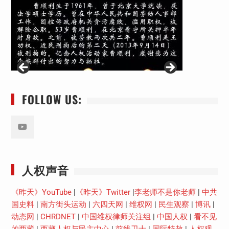
FOLLOW US:
Youtube
人权声音
《昨天》YouTube
|
《昨天》Twitter
|
李老师不是你老师
|
中共
国史料
|
南方街头运动
|
六四天网
|
维权网
|
民生观察
|
博讯
|
动态网
|
CHRDNET
|
中国维权律师关注组
|
中国人权
|
看不见