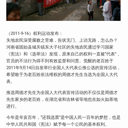
（2011-9-16）权利运动发布：
失地农民深受腐败之苦难，告状无门、上访无路，怎么办？
河南省固始县城关镇东大子社区的失地农民通过学习国家
《宪法》和《选举法》发现，原来自己的权利一直被“代表”，
官员的不法行为得不到有效监督和问责。觉醒的老百姓于
2011年9月14日自发举行全国人大代表公推公选的宣传活动，
希望敢于为老百姓依法维权的周德才先生当选为全国人大代
表。
推选周德才先生为全国人大代表宣传活动的不仅仅是周德才
先生家乡的老百姓，在湖北省和吉林省等地也在如火如荼地
进行。
今年是辛亥百年，“还我选票”是中国人民一百年的梦想，也是
中华人民共和国《宪法》赋予每一个公民的基本权利。