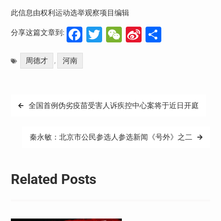
此信息由权利运动选举观察项目编辑
Facebook
Twitter
WeChat
Sina
分
分享这篇文章到:
Weibo
享
周德才
河南
,
文
全国首例伪劣疫苗受害人诉疾控中心案将于近日开庭
章
导
秦永敏：北京市公民参选人参选新闻《号外》之二
航
Related Posts