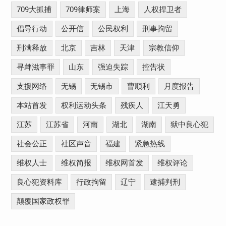
709大抓捕
709律师案
上海
人权捍卫者
倡导行动
公开信
公民权利
刑事拘留
刑满释放
北京
吉林
天津
宗教信仰
寻衅滋事罪
山东
强迫失踪
控告状
支援网络
无锡
无锡市
曹顺利
月度报告
本站首发
权利运动头条
残疾人
江天勇
江苏
江苏省
河南
湖北
湖南
狱中良心犯
社会公正
社区声音
福建
紧急热线
维权人士
维权简报
维权网首发
维权评论
良心犯资料库
行政拘留
辽宁
逮捕判刑
颠覆国家政权罪