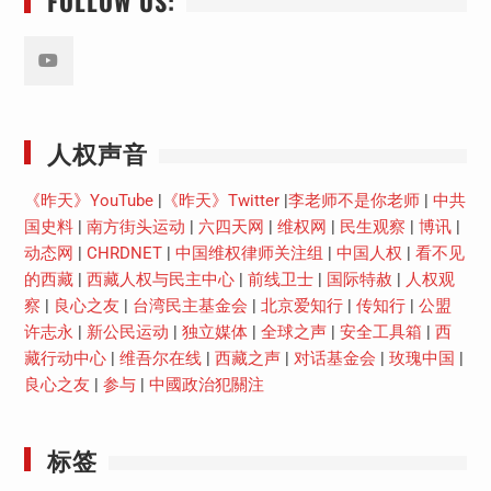
FOLLOW US:
Youtube
人权声音
《昨天》YouTube
|
《昨天》Twitter
|
李老师不是你老师
|
中共
国史料
|
南方街头运动
|
六四天网
|
维权网
|
民生观察
|
博讯
|
动态网
|
CHRDNET
|
中国维权律师关注组
|
中国人权
|
看不见
的西藏
|
西藏人权与民主中心
|
前线卫士
|
国际特赦
|
人权观
察
|
良心之友
|
台湾民主基金会
|
北京爱知行
|
传知行
|
公盟
许志永
|
新公民运动
|
独立媒体
|
全球之声
|
安全工具箱
|
西
藏行动中心
|
维吾尔在线
|
西藏之声
|
对话基金会
|
玫瑰中国
|
良心之友
|
参与
|
中國政治犯關注
标签