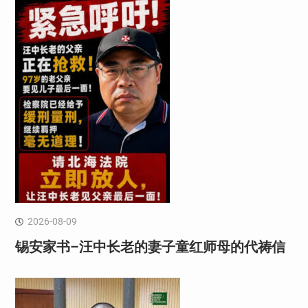
2026-08-09
锡安家书–汪中长老的妻子童红⁩师母的代祷信