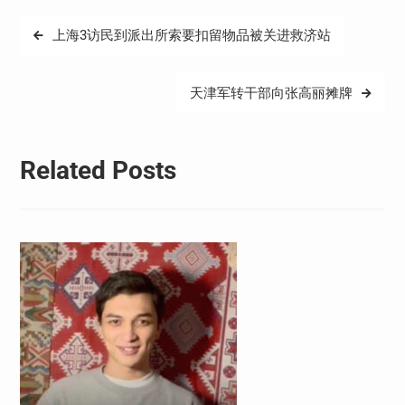
文
上海3访民到派出所索要扣留物品被关进救济站
章
导
天津军转干部向张高丽摊牌
航
Related Posts