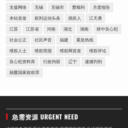
支援网络
无锡
无锡市
曹顺利
月度报告
本站首发
权利运动头条
残疾人
江天勇
江苏
江苏省
河南
湖北
湖南
狱中良心犯
社会公正
社区声音
福建
紧急热线
维权人士
维权简报
维权网首发
维权评论
良心犯资料库
行政拘留
辽宁
逮捕判刑
颠覆国家政权罪
急需资源 URGENT NEED