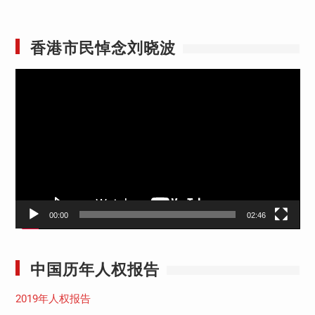
香港市民悼念刘晓波
视
频
播
放
器
00:00
02:46
中国历年人权报告
2019年人权报告