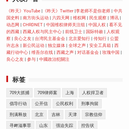
《昨天》YouTube
|
《昨天》Twitter
|
李老师不是你老师
|
中共
国史料
|
南方街头运动
|
六四天网
|
维权网
|
民生观察
|
博讯
|
动态网
|
CHRDNET
|
中国维权律师关注组
|
中国人权
|
看不见
的西藏
|
西藏人权与民主中心
|
前线卫士
|
国际特赦
|
人权观
察
|
良心之友
|
台湾民主基金会
|
北京爱知行
|
传知行
|
公盟
许志永
|
新公民运动
|
独立媒体
|
全球之声
|
安全工具箱
|
西
藏行动中心
|
维吾尔在线
|
西藏之声
|
对话基金会
|
玫瑰中国
|
良心之友
|
参与
|
中國政治犯關注
标签
709大抓捕
709律师案
上海
人权捍卫者
倡导行动
公开信
公民权利
刑事拘留
刑满释放
北京
吉林
天津
宗教信仰
寻衅滋事罪
山东
强迫失踪
控告状