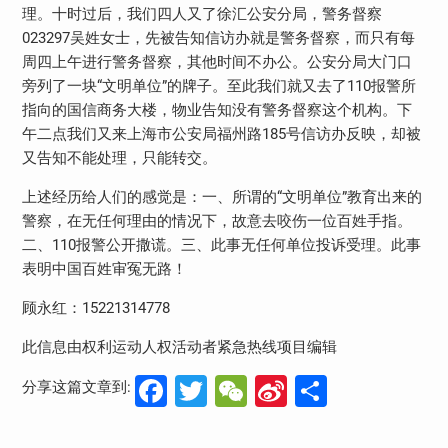
理。十时过后，我们四人又了徐汇公安分局，警务督察
023297吴姓女士，先被告知信访办就是警务督察，而只有每
周四上午进行警务督察，其他时间不办公。公安分局大门口
旁列了一块“文明单位”的牌子。至此我们就又去了110报警所
指向的国信商务大楼，物业告知没有警务督察这个机构。下
午二点我们又来上海市公安局福州路185号信访办反映，却被
又告知不能处理，只能转交。
上述经历给人们的感觉是：一、所谓的“文明单位”教育出来的
警察，在无任何理由的情况下，故意去咬伤一位百姓手指。
二、110报警公开撒谎。三、此事无任何单位投诉受理。此事
表明中国百姓审冤无路！
顾永红：15221314778
此信息由权利运动人权活动者紧急热线项目编辑
Facebook
Twitter
WeChat
Sina
分
分享这篇文章到:
Weibo
享