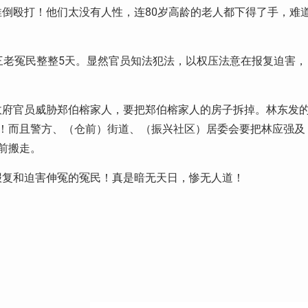
倒殴打！他们太没有人性，连80岁高龄的老人都下得了手，难
三老冤民整整5天。显然官员知法犯法，以权压法意在报复迫害，
政府官员威胁郑伯榕家人，要把郑伯榕家人的房子拆掉。林东发
！而且警方、（仓前）街道、（振兴社区）居委会要把林应强及
前搬走。
报复和迫害伸冤的冤民！真是暗无天日，惨无人道！