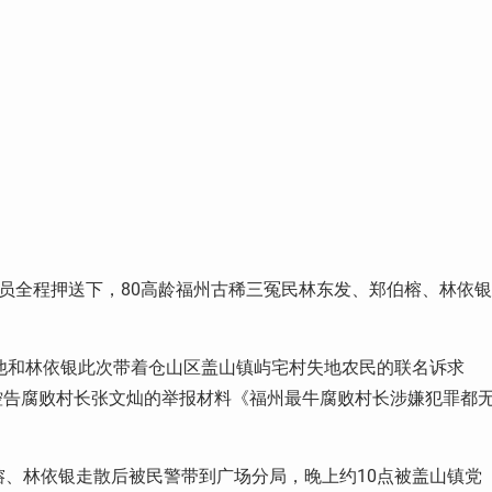
官员全程押送下，80高龄福州古稀三冤民林东发、郑伯榕、林依银
，他和林依银此次带着仓山区盖山镇屿宅村失地农民的联名诉求
控告腐败村长张文灿的举报材料《福州最牛腐败村长涉嫌犯罪都
榕、林依银走散后被民警带到广场分局，晚上约10点被盖山镇党