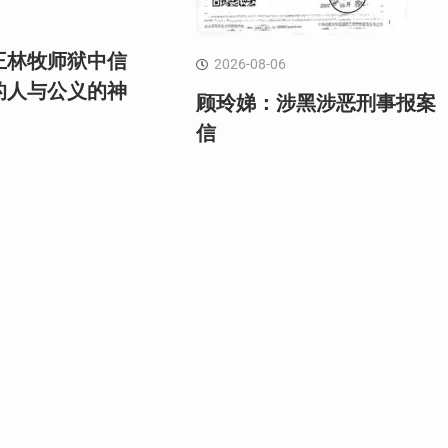
王林牧师狱中信
2026-08-06
的人与公义的神
顾玲娣：涉黑涉恶刑事报案
信