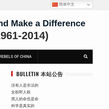
简体中文
报
死人用的元宝，活人干的奴工——咸阳市渭城区看守所
虐待被监管人部分线索汇总：叠元宝、铅中毒、任务制
体罚、死亡封锁
nd Make a Difference
61-2014)
BELS OF CHINA
BULLETIN 本站公告
没有人是非法的
女权即人权
黑人的命也是命
科学是真实的