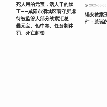
死人用的元宝，活人干的奴
2026-08-06
工——咸阳市渭城区看守所虐
锡安教案
待被监管人部分线索汇总：
件：荒诞
叠元宝、铅中毒、任务制体
罚、死亡封锁