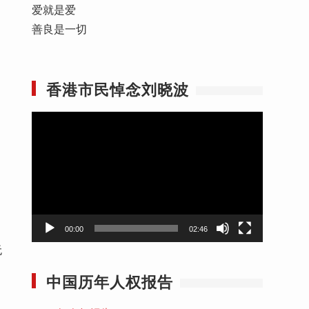
爱就是爱
善良是一切
香港市民悼念刘晓波
视
频
播
放
器
00:00
02:46
无
中国历年人权报告