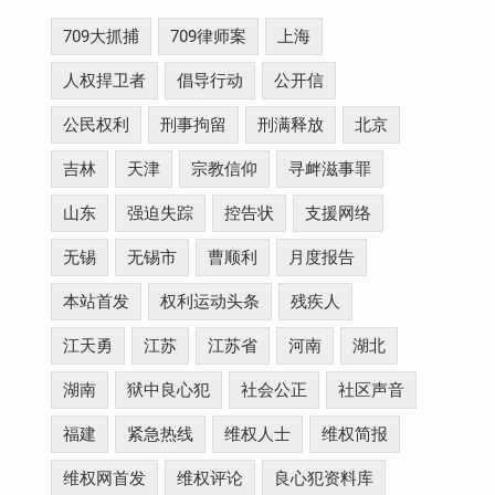
709大抓捕
709律师案
上海
人权捍卫者
倡导行动
公开信
公民权利
刑事拘留
刑满释放
北京
吉林
天津
宗教信仰
寻衅滋事罪
山东
强迫失踪
控告状
支援网络
无锡
无锡市
曹顺利
月度报告
本站首发
权利运动头条
残疾人
江天勇
江苏
江苏省
河南
湖北
湖南
狱中良心犯
社会公正
社区声音
福建
紧急热线
维权人士
维权简报
维权网首发
维权评论
良心犯资料库