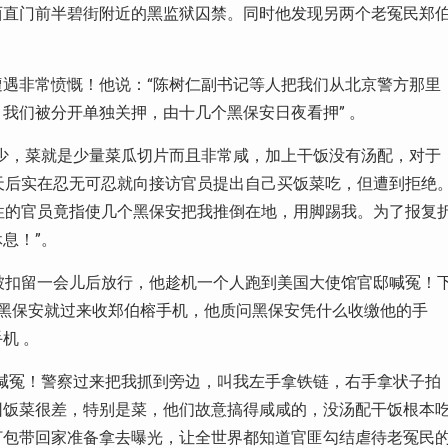
西直门前半碧街附近的黑监狱囚禁。同时他发现另两个老冤民郑
遇非常愤慨！他说：“陈树仁副书记等人把我们从北京警方那里
我们被分开单独关押，由十几个黑保安日夜看押” 。
少，菜就是少量菜瓜切片而且非常咸，加上干饭没有汤配，对于
天后实在忍无可忍就向接访官员提出自己买饭菜吃，但遭到拒绝
性的官员竟指使几个黑保安把我推倒在地，用脚踢我。为了报复
息！”。
被扣留一会儿后放行，他趁机一个人跑到美国大使馆官邸喊冤！
黑保安就过来收郑伯榕手机，他质问黑保安凭什么收缴他的手
机 。
喊冤！警察过来把我抓到旁边，叫我左手拿铁链，右手拿状子拍
因饭菜很差，特别是菜，他们故意搞得咸咸的，没汤配干饭根本
打包带回家准备拿去曝光，让全世界都知道官匪勾结虐待老冤民