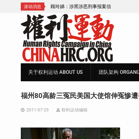
诞的人与公义的神
顾玲娣：涉黑涉恶刑事报案信
滚动消息
Skip
to
content
关于权利运动 ABOUT US
团队架构 ORGANIZ
福州80高龄三冤民美国大使馆伸冤惨
2011-07-23
权利运动编辑