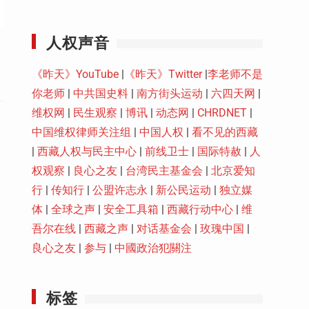
Youtube
人权声音
《昨天》YouTube
|
《昨天》Twitter
|
李老师不是
你老师
|
中共国史料
|
南方街头运动
|
六四天网
|
维权网
|
民生观察
|
博讯
|
动态网
|
CHRDNET
|
中国维权律师关注组
|
中国人权
|
看不见的西藏
|
西藏人权与民主中心
|
前线卫士
|
国际特赦
|
人
权观察
|
良心之友
|
台湾民主基金会
|
北京爱知
行
|
传知行
|
公盟许志永
|
新公民运动
|
独立媒
体
|
全球之声
|
安全工具箱
|
西藏行动中心
|
维
吾尔在线
|
西藏之声
|
对话基金会
|
玫瑰中国
|
良心之友
|
参与
|
中國政治犯關注
标签