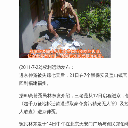
(2011-7-22)权利运动发布：
进京伸冤被失踪七天后，21日在7个黑保安及盖山镇
回到福建福州。
据80高龄冤民林东发介绍，三老是从12日启程进京
《超千万征地拆迁款遭强取豪夺贪污精光无人管》及
人敢查》进京伸冤。
冤民林东发于14日中午在北京天安门广场与冤民郑伯