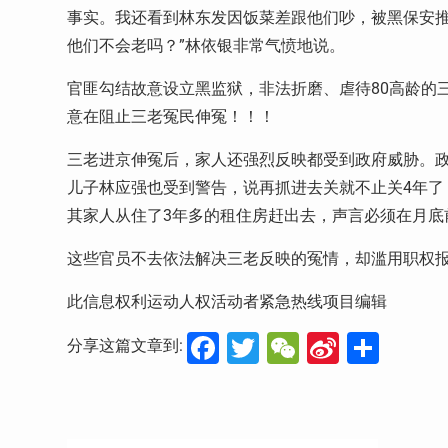
事实。我还看到林东发因饭菜差跟他们吵，被黑保安推
他们不会老吗？”林依银非常气愤地说。
官匪勾结故意设立黑监狱，非法折磨、虐待80高龄的
意在阻止三老冤民伸冤！！！
三老进京伸冤后，家人还强烈反映都受到政府威胁。
儿子林应强也受到警告，说再抓进去关就不止关4年了
其家人从住了3年多的租住房赶出去，声言必须在月底
这些官员不去依法解决三老反映的冤情，却滥用职权
此信息权利运动人权活动者紧急热线项目编辑
Facebook
Twitter
WeChat
Sina
分
分享这篇文章到:
Weibo
享