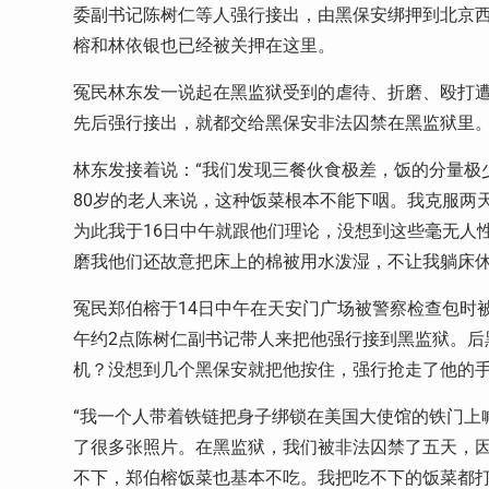
委副书记陈树仁等人强行接出，由黑保安绑押到北京
榕和林依银也已经被关押在这里。
冤民林东发一说起在黑监狱受到的虐待、折磨、殴打遭
先后强行接出，就都交给黑保安非法囚禁在黑监狱里。
林东发接着说：“我们发现三餐伙食极差，饭的分量极
80岁的老人来说，这种饭菜根本不能下咽。我克服两
为此我于16日中午就跟他们理论，没想到这些毫无人
磨我他们还故意把床上的棉被用水泼湿，不让我躺床休
冤民郑伯榕于14日中午在天安门广场被警察检查包时
午约2点陈树仁副书记带人来把他强行接到黑监狱。后
机？没想到几个黑保安就把他按住，强行抢走了他的手
“我一个人带着铁链把身子绑锁在美国大使馆的铁门上
了很多张照片。在黑监狱，我们被非法囚禁了五天，
不下，郑伯榕饭菜也基本不吃。我把吃不下的饭菜都