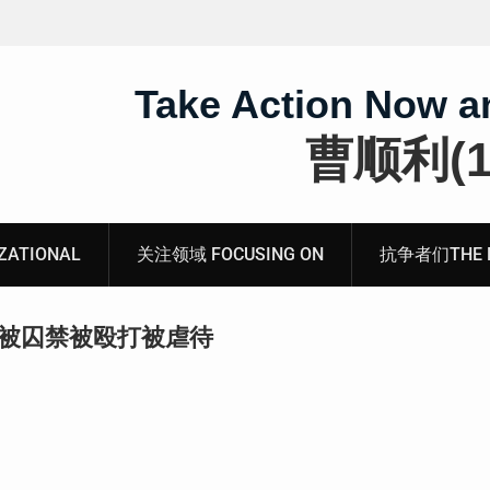
无锡市新吴区江溪街道访民顾玲娣书面涉黑涉恶刑事
案无人理
Take Action Now a
曹顺利(19
ATIONAL
关注领域 FOCUSING ON
抗争者们THE RE
遭被囚禁被殴打被虐待