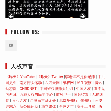
FOLLOW US:
Youtube
人权声音
《昨天》YouTube
|
《昨天》Twitter
|
李老师不是你老师
|
中共
国史料
|
南方街头运动
|
六四天网
|
维权网
|
民生观察
|
博讯
|
动态网
|
CHRDNET
|
中国维权律师关注组
|
中国人权
|
看不见
的西藏
|
西藏人权与民主中心
|
前线卫士
|
国际特赦
|
人权观
察
|
良心之友
|
台湾民主基金会
|
北京爱知行
|
传知行
|
公盟
许志永
|
新公民运动
|
独立媒体
|
全球之声
|
安全工具箱
|
西