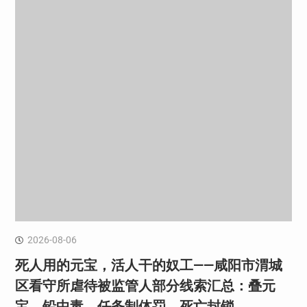
2026-08-06
死人用的元宝，活人干的奴工——咸阳市渭城
区看守所虐待被监管人部分线索汇总：叠元
宝、铅中毒、任务制体罚、死亡封锁