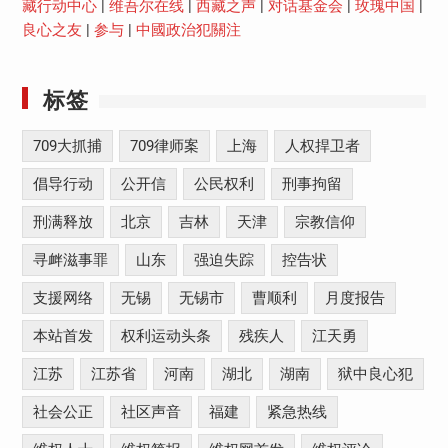
藏行动中心
|
维吾尔在线
|
西藏之声
|
对话基金会
|
玫瑰中国
|
良心之友
|
参与
|
中國政治犯關注
标签
709大抓捕
709律师案
上海
人权捍卫者
倡导行动
公开信
公民权利
刑事拘留
刑满释放
北京
吉林
天津
宗教信仰
寻衅滋事罪
山东
强迫失踪
控告状
支援网络
无锡
无锡市
曹顺利
月度报告
本站首发
权利运动头条
残疾人
江天勇
江苏
江苏省
河南
湖北
湖南
狱中良心犯
社会公正
社区声音
福建
紧急热线