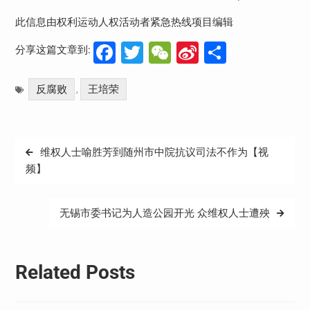
此信息由权利运动人权活动者紧急热线项目编辑
Facebook
Twitter
WeChat
Sina
分
分享这篇文章到:
Weibo
享
反腐败
王培荣
,
文
维权人士喻胜芳到随州市中院抗议司法不作为【视
章
频】
导
航
无锡市委书记为人造公园开光 众维权人士遭殃
Related Posts