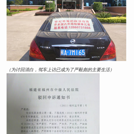
（为讨回清白，驾车上访已成为了严毅彪的主要生活）