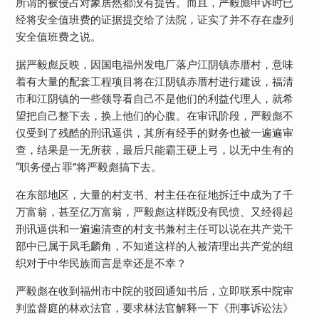
所谓的被侵占对象居然都没有提告。而且，严毅彪申诉时已
经将安全值班费的证据提交给了法院，证实了并不存在虚列
安全值班费之说。
据严毅彪反映，因国电福州发电厂落户江阴镇赤厝村，意味
着有大量的配套工程项目将在江阴镇赤厝村进行建设，福清
市和江阴镇的一些领导看自己不是他们的利益代理人，就希
望把自己整下去，换上他们的心腹。在审讯阶段，严毅彪不
仅受到了残酷的刑讯逼供，其所有经手的财务也被一遍遍审
查，结果是一无所获，最后只能霸王硬上弓，以无中生有的
“职务侵占罪”将严毅彪搞下去。
在东部地区，大量的村支书、村主任在征地拆迁中成为了千
万富翁，甚至亿万富翁，严毅彪这样既没有民愤、又经得起
刑讯逼供和一遍遍清查的村支书兼村主任可以说在共产党干
部中已属于凤毛麟角，不知道这样的人被清理出共产党的组
织对于中华民族而言是幸还是不幸？
严毅彪在收到福州市中院的驳回通知书后，立即联系中院审
判监督庭的林欢法官，要求林法官解释一下《刑事诉讼法》