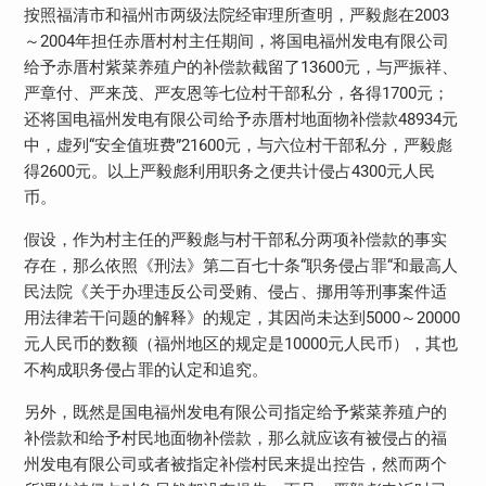
按照福清市和福州市两级法院经审理所查明，严毅彪在2003
～2004年担任赤厝村村主任期间，将国电福州发电有限公司
给予赤厝村紫菜养殖户的补偿款截留了13600元，与严振祥、
严章付、严来茂、严友恩等七位村干部私分，各得1700元；
还将国电福州发电有限公司给予赤厝村地面物补偿款48934元
中，虚列“安全值班费”21600元，与六位村干部私分，严毅彪
得2600元。以上严毅彪利用职务之便共计侵占4300元人民
币。
假设，作为村主任的严毅彪与村干部私分两项补偿款的事实
存在，那么依照《刑法》第二百七十条“职务侵占罪“和最高人
民法院《关于办理违反公司受贿、侵占、挪用等刑事案件适
用法律若干问题的解释》的规定，其因尚未达到5000～20000
元人民币的数额（福州地区的规定是10000元人民币），其也
不构成职务侵占罪的认定和追究。
另外，既然是国电福州发电有限公司指定给予紫菜养殖户的
补偿款和给予村民地面物补偿款，那么就应该有被侵占的福
州发电有限公司或者被指定补偿村民来提出控告，然而两个