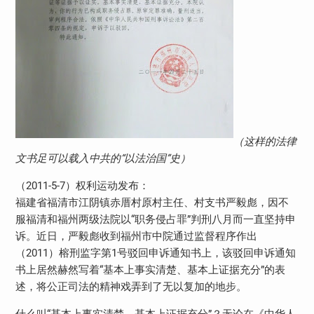
（这样的法律
文书足可以载入中共的“以法治国”史）
（2011-5-7）权利运动发布：
福建省福清市江阴镇赤厝村原村主任、村支书严毅彪，因不
服福清和福州两级法院以“职务侵占罪”判刑八月而一直坚持申
诉。近日，严毅彪收到福州市中院通过监督程序作出
（2011）榕刑监字第1号驳回申诉通知书上，该驳回申诉通知
书上居然赫然写着“基本上事实清楚、基本上证据充分”的表
述，将公正司法的精神戏弄到了无以复加的地步。
什么叫“基本上事实清楚、基本上证据充分”？无论在《中华人