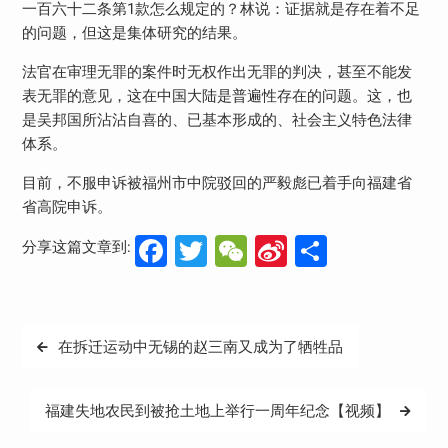
一百六十二条第1款怎么规定的？林说：证据就是存在着不足
的问题，但这是集体研究的结果。
法官在审理无罪的案件时无权作出无罪的判决，甚至不能发
表无罪的意见，这在中国大陆是普遍性存在的问题。这，也
是吴邦国所沾沾自喜的、已基本形成的、社会主义特色法律
体系。
目前，不服申诉被福州市中院驳回的严毅彪已着手向福建省
省高院申诉。
Facebook
Twitter
WeChat
Sina
分
分享这篇文章到:
Weibo
享
文
在拆迁运动中无锡的赵三南又成为了牺牲品
章
导
福建失地农民到被抢土地上举行一周年纪念【视频】
航