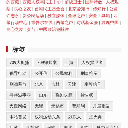
的西藏
|
西藏人权与民主中心
|
前线卫士
|
国际特赦
|
人权观
察
|
良心之友
|
台湾民主基金会
|
北京爱知行
|
传知行
|
公盟
许志永
|
新公民运动
|
独立媒体
|
全球之声
|
安全工具箱
|
西
藏行动中心
|
维吾尔在线
|
西藏之声
|
对话基金会
|
玫瑰中国
|
良心之友
|
参与
|
中國政治犯關注
标签
709大抓捕
709律师案
上海
人权捍卫者
倡导行动
公开信
公民权利
刑事拘留
刑满释放
北京
吉林
天津
宗教信仰
寻衅滋事罪
山东
强迫失踪
控告状
支援网络
无锡
无锡市
曹顺利
月度报告
本站首发
权利运动头条
残疾人
江天勇
江苏
江苏省
河南
湖北
湖南
狱中良心犯