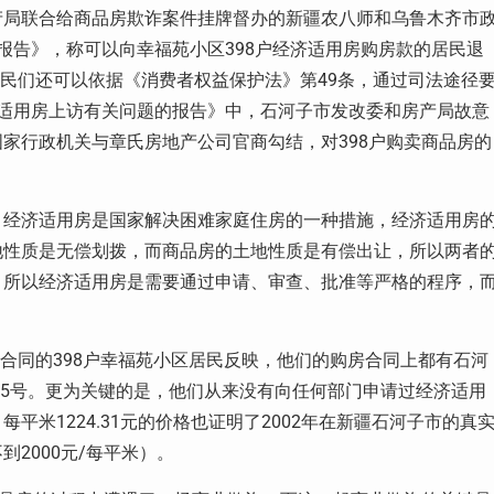
产局联合给商品房欺诈案件挂牌督办的新疆农八师和乌鲁木齐市
报告》，称可以向幸福苑小区398户经济适用房购房款的居民退
称居民们还可以依据《消费者权益保护法》第49条，通过司法途径
适用房上访有关问题的报告》中，石河子市发改委和房产局故意
家行政机关与章氏房地产公司官商勾结，对398户购卖商品房的
？经济适用房是国家解决困难家庭住房的一种措施，经济适用房
地性质是无偿划拨，而商品房的土地性质是有偿出让，所以两者
，所以经济适用房是需要通过申请、审查、批准等严格的程序，
买合同的398户幸福苑小区居民反映，他们的购房合同上都有石河
45号。更为关键的是，他们从来没有向任何部门申请过经济适用
米1224.31元的价格也证明了2002年在新疆石河子市的真
2000元/每平米）。