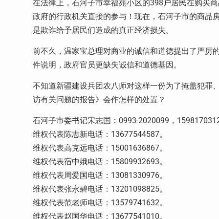
在法律上，石河子市幸福苑小区的398户居民在购买
政府的行政机关直接的参与！现在，石河子市的商品房
是欺诈给予居民们造成的真正经济损失。
前不久，温家宝总理对商业的诚信和道德提出了严厉
件说明，政府官员更缺失诚信和道德基因。
不知道新疆建设兵团农八师对这样一份为了掩盖犯罪、
访有关问题的报告》会作怎样的处置？
石河子市委书记宋志国：0993-2020099，159817031
维权代表陈志新电话：13677544587。
维权代表高克远电话：15001636867。
维权代表宿中娥电话：15809932693。
维权代表周爱国电话：13081330976。
维权代表张永碧电话：13201098825。
维权代表范老师电话：13579741632。
维权代表赵国华电话：13677541010。