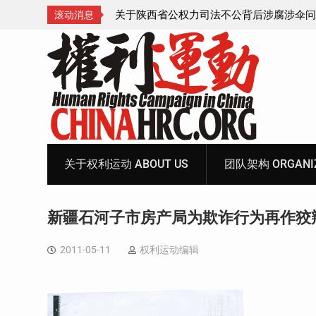
腐涉伞问题的550人
获刑8年的安徽省合肥市法轮功学员、软件
滚动消息
飞的案情及简历
Skip
to
content
关于权利运动 ABOUT US
团队架构 ORGANIZ
新疆石河子市房产局为欺诈行为再作狡
2011-05-11
权利运动编辑