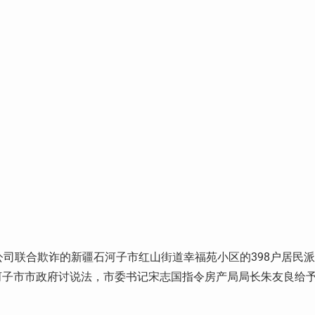
公司联合欺诈的新疆石河子市红山街道幸福苑小区的398户居民派
河子市市政府讨说法，市委书记宋志国指令房产局局长朱友良给