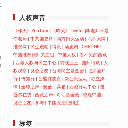
Youtube
政
人权声音
要
《昨天》YouTube
|
《昨天》Twitter
|
李老师不是
你老师
|
中共国史料
|
南方街头运动
|
六四天网
|
维权网
|
民生观察
|
博讯
|
动态网
|
CHRDNET
|
中国维权律师关注组
|
中国人权
|
看不见的西藏
的
|
西藏人权与民主中心
|
前线卫士
|
国际特赦
|
人
的
权观察
|
良心之友
|
台湾民主基金会
|
北京爱知
而
行
|
传知行
|
公盟许志永
|
新公民运动
|
独立媒
体
|
全球之声
|
安全工具箱
|
西藏行动中心
|
维
吾尔在线
|
西藏之声
|
对话基金会
|
玫瑰中国
|
良心之友
|
参与
|
中國政治犯關注
实
标签