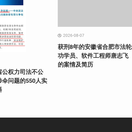
2026-08-07
获刑8年的安徽省合肥市法轮
功学员、软件工程师唐志飞
的案情及简历
省公权力司法不公
伞问题的550人实
料