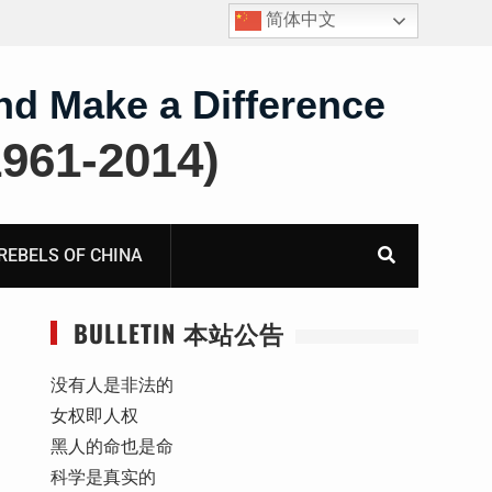
简体中文
王雅军：就《国务院关于出境入境管理的规定》第二条
第三款“劝阻”条款应进行合宪合法性备案审查而致全国
人大常委会法制工作委员会的公开信
nd Make a Difference
61-2014)
BELS OF CHINA
BULLETIN 本站公告
没有人是非法的
女权即人权
黑人的命也是命
科学是真实的