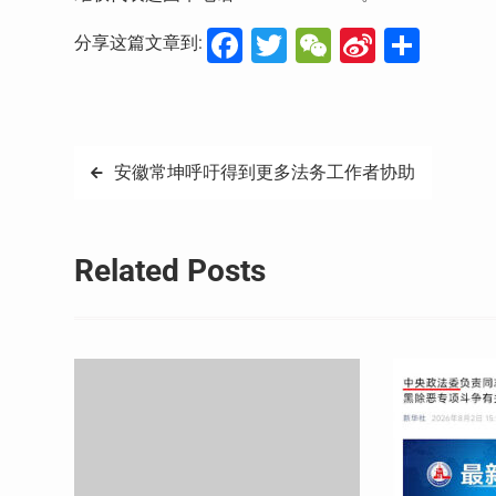
Facebook
Twitter
WeChat
Sina
分
分享这篇文章到:
Weibo
享
文
安徽常坤呼吁得到更多法务工作者协助
章
导
Related Posts
航