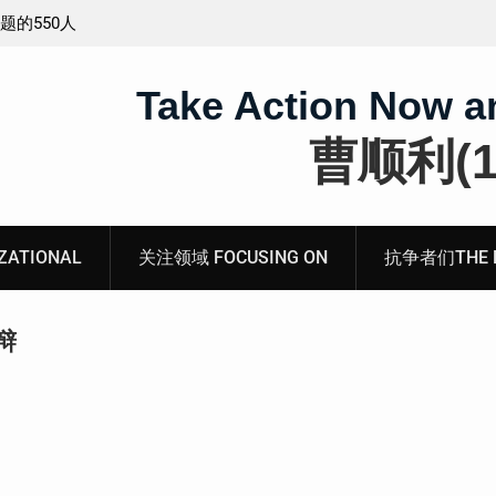
工程师唐志
锡安教案最新进展：当“法律”变成速成剧本——在公检
法的眼里，法律到底是什么？
Take Action Now a
曹顺利(19
ATIONAL
关注领域 FOCUSING ON
抗争者们THE RE
辩