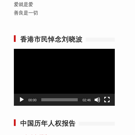
爱就是爱
善良是一切
香港市民悼念刘晓波
视
频
播
放
器
00:00
02:46
中国历年人权报告