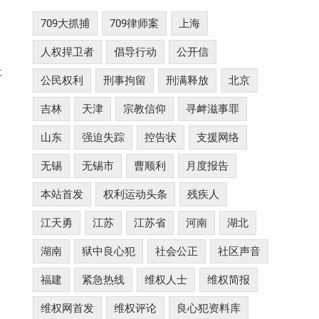
709大抓捕
709律师案
上海
人权捍卫者
倡导行动
公开信
事
公民权利
刑事拘留
刑满释放
北京
吉林
天津
宗教信仰
寻衅滋事罪
山东
强迫失踪
控告状
支援网络
无锡
无锡市
曹顺利
月度报告
本站首发
权利运动头条
残疾人
江天勇
江苏
江苏省
河南
湖北
湖南
狱中良心犯
社会公正
社区声音
福建
紧急热线
维权人士
维权简报
维权网首发
维权评论
良心犯资料库