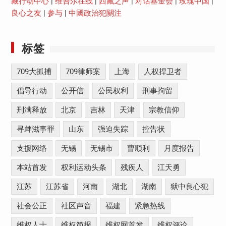
藏行动中心
|
维吾尔在线
|
西藏之声
|
对话基金会
|
玫瑰中国
|
良心之友
|
参与
|
中國政治犯關注
标签
709大抓捕
709律师案
上海
人权捍卫者
倡导行动
公开信
公民权利
刑事拘留
刑满释放
北京
吉林
天津
宗教信仰
寻衅滋事罪
山东
强迫失踪
控告状
支援网络
无锡
无锡市
曹顺利
月度报告
本站首发
权利运动头条
残疾人
江天勇
江苏
江苏省
河南
湖北
湖南
狱中良心犯
社会公正
社区声音
福建
紧急热线
维权人士
维权简报
维权网首发
维权评论