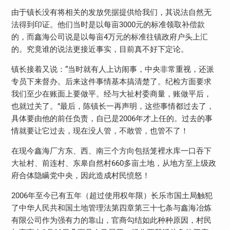
由于镇长没有将相关的发放凭据提供给我们，其说法自然无
法得到印证。他们当时是以每亩3000元的标准领取补偿款
的，而鑫海公司说是以每亩4万元的标准往镇政府户头上汇
的。究竟谁的说法更接近事实，目前真不好下定论。
镇长接着又说：“当时就有人上访闹事，中央非常重视，还派
专员下来督办。后来这件事情基本搞清楚了。纪检方面要求
我们至少在账面上要做平。经与大祉村委商量，账做平后，
也就过关了。”最后，陈镇长一再声明，这些事情都过去了，
具体要由他的前任负责，自已是2006年才上任的。过去的事
情就要让它过去，现在没人管，不敢管，也管不了！
在现今鑫海厂方东、西、南三个方向包括笼裡水库一口吞下
大祉村、前连村、东皋自然村660多亩土地，从地方至上级政
府合体隐瞒党中央，因此造成村民愤怒！
2006年至今已有五年（超过使用权年限）长乐市国土局触犯
了中华人民共和国土地管理法第四章第三十七条与鑫海冶炼
有限公司作为强有力的靠山，官商勾结如此种种原因，村民