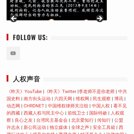
FOLLOW US:
Youtube
人权声音
《昨天》YouTube
|
《昨天》Twitter
|
李老师不是你老师
|
中共
国史料
|
南方街头运动
|
六四天网
|
维权网
|
民生观察
|
博讯
|
动态网
|
CHRDNET
|
中国维权律师关注组
|
中国人权
|
看不见
的西藏
|
西藏人权与民主中心
|
前线卫士
|
国际特赦
|
人权观
察
|
良心之友
|
台湾民主基金会
|
北京爱知行
|
传知行
|
公盟
许志永
|
新公民运动
|
独立媒体
|
全球之声
|
安全工具箱
|
西