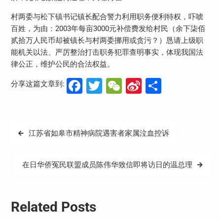
村两委与松下镇书记镇长配合警力利用职务便利特权，吓唬
百姓，为由：2003年每亩3000元补偿费发给村民（余下柒佰
贰拾万人民币却被镇长与村两委挪用或贪污？）恳请上级职
能机关以法、严厉整治打击职务犯罪查明事实，体现我国法
律公正，维护公民的合法权益。
Facebook
Twitter
WeChat
Sina
分
分享这篇文章到:
Weibo
享
文
江苏省如皋市精神病院遇害者家属泣血控诉
章
导
在日华侨冤民联盟成员陈伟华致信即将访日的温总理
航
Related Posts