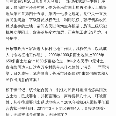
与商家在3月20日几百号人马展开一场你死我活斗争拉开序
幕，最后吃亏还是村民，作为长乐市国土局再次违反土地管
理法第五章第四十五条、第四十七条之规定。党中央一直强
调民生问题，下级官员以权代法，利用职权，强行倒卖农民
赖以生存的土地，请问农民以何为生存根基，恳请上级职能
机关立即阻止，鑫海冶炼变本加厉，正在施工建设3号炉、4
号炉中。
长乐市政法三家派遗大祉村征地工作队，以权代法，以武威
人（命名征地工作组）。2003年1000多亩土地加上2006年
650多亩土地合计1650多亩被抢走，8年来农民手中无寸土，
鑫海给周边人口达叁万多村民带来什么效益，污染——严重污
染，日久成疾，危害健康，长乐市环保局8年来如何向党和人
民作出满意的答案！
松下镇书记、镇长配合警力，刹住村民反对鑫海冶炼集团强
占土地，已成罪名，并扬言而出，声称要抓几十人，吓唬百
姓，从今往后要想出狱以地换人？2010年被抓4人因按手印联
合告状已被判刑，2011年3月下旬又被抓4人，直接送到看守
所，无罪被抓是何道理，天理何在？