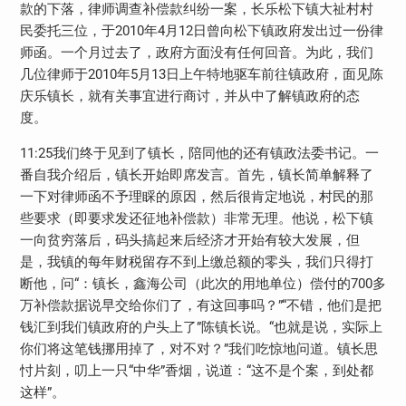
款的下落，律师调查补偿款纠纷一案，长乐松下镇大祉村村
民委托三位，于2010年4月12日曾向松下镇政府发出过一份律
师函。一个月过去了，政府方面没有任何回音。为此，我们
几位律师于2010年5月13日上午特地驱车前往镇政府，面见陈
庆乐镇长，就有关事宜进行商讨，并从中了解镇政府的态
度。
11:25我们终于见到了镇长，陪同他的还有镇政法委书记。一
番自我介绍后，镇长开始即席发言。首先，镇长简单解释了
一下对律师函不予理睬的原因，然后很肯定地说，村民的那
些要求（即要求发还征地补偿款）非常无理。他说，松下镇
一向贫穷落后，码头搞起来后经济才开始有较大发展，但
是，我镇的每年财税留存不到上缴总额的零头，我们只得打
断他，问“：镇长，鑫海公司（此次的用地单位）偿付的700多
万补偿款据说早交给你们了，有这回事吗？”“不错，他们是把
钱汇到我们镇政府的户头上了”陈镇长说。“也就是说，实际上
你们将这笔钱挪用掉了，对不对？”我们吃惊地问道。镇长思
忖片刻，叨上一只“中华”香烟，说道：“这不是个案，到处都
这样”。