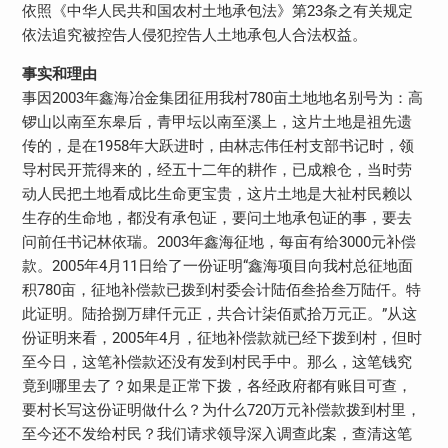
依照《中华人民共和国农村土地承包法》第23条之有关规定
依法追究被控告人侵犯控告人土地承包人合法权益。
事实和理由
事因2003年鑫海冶金集团征用我村780亩土地地名别号为：高
锣山以南至东皋后，青甲坛以南至溪上，这片土地是祖先遗
传的，是在1958年大跃进时，由林志伟任村支部书记时，领
导村民开荒得来的，经五十二年的耕作，已成粮仓，当时劳
动人民把土地看成比生命更宝贵，这片土地是大祉村民赖以
生存的生命地，都没有承包证，要问土地承包证的事，要去
问前任书记林依瑞。2003年鑫海征地，每亩有给3000元补偿
款。2005年4月11日给了一份证明“鑫海项目向我村总征地面
积780亩，征地补偿款已拨到村委会计陆佰叁拾叁万陆仟。特
此证明。陆拾捌万肆仟元正，共合计柒佰贰拾万元正。”从这
份证明来看，2005年4月，征地补偿款就已经下拨到村，但时
至今日，这笔补偿款还没有发到村民手中。那么，这笔钱究
竟到哪里去了？如果是正常下拨，各经政府都有账目可查，
要村长写这份证明做什么？为什么720万元补偿款拨到村里，
至今还不发给村民？我们请求领导深入调查此案，查清这笔