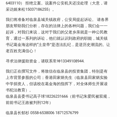
6403110） 拒绝立案。说案件公安机关还没处理（大意，请
采访姬来松15037186255）。
我们将准备对临泉县城关镇政府，公安局提起诉讼。 请各界
朋友帮助我们分析，存在的法律上的各种问题，我们会一一
起诉，对我们来说，这对于我们的父老乡亲就是一种公民教
育，通过一系列的诉讼，他们就认识到政府的职能，城关镇
书记葛金海这样的“土皇帝”是违法乱纪，是逆历史潮流的。让
老百姓充满信心！
寻求法律援助资金，请联系常坤13349108944.
我们正在撰写文件，将致信在临泉县的投资集团，特别是有
上市背景参股的公司；香港田家炳先生（临泉县田家炳实验
中学捐资人，但该校在葛金海的指挥下，对全体师生开展读
书犯法教育）。
临泉县县委书记高子球18226231666（前书记朱爱民被双规，
前前书记王政被判刑12年）
临泉县长郁杉 0558-6538006 18712576799