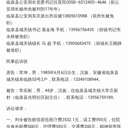
临泉县公安局长党委书记任亚民0558–6512405–4646（前公
安局长杨华杰被判刑17年年）
临泉县公安局东关派出所谷健13805610988 （前所长被免
职）
临泉县城关镇书记 葛金海 手机：13956756435 （前镇书记韦
永林被免职）
临泉县城关镇镇长 马 超 手机：13905683475 （前镇长王晓静
被免职）
民事起诉状
原告：常坤，男，1985年6月6日出生，汉族，安徽省临泉县
城关镇阜临路53号2户，联系电话：13349108944。
被告：常应彬，男，44岁，汉族，住临泉县城关镇大常庄新
村（临泉县光明社区副主任），联系电话：13956759189。
诉讼请求：
一、判令被告赔偿原告医疗费2532.1元，误工费593元，住院
伙食补助费500元，护理费593元，交通费200元，精神损害抚