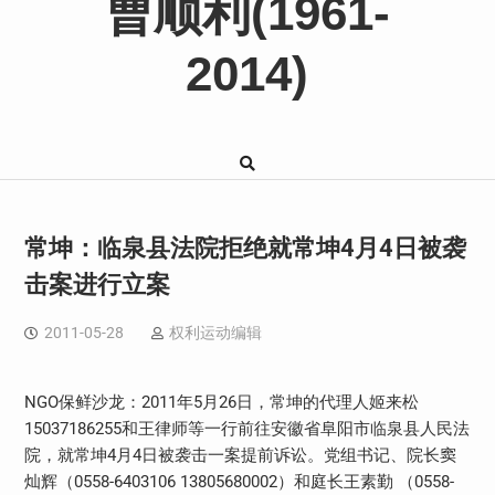
曹顺利(1961-
2014)
常坤：临泉县法院拒绝就常坤4月4日被袭
击案进行立案
2011-05-28
权利运动编辑
NGO保鲜沙龙：2011年5月26日，常坤的代理人姬来松
15037186255和王律师等一行前往安徽省阜阳市临泉县人民法
院，就常坤4月4日被袭击一案提前诉讼。党组书记、院长窦
灿辉（0558-6403106 13805680002）和庭长王素勤 （0558-