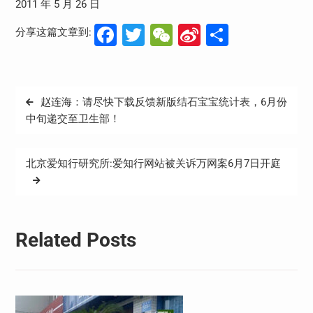
2011 年 5 月 26 日
Facebook
Twitter
WeChat
Sina
分
分享这篇文章到:
Weibo
享
文
赵连海：请尽快下载反馈新版结石宝宝统计表，6月份
章
中旬递交至卫生部！
导
航
北京爱知行研究所:爱知行网站被关诉万网案6月7日开庭
Related Posts