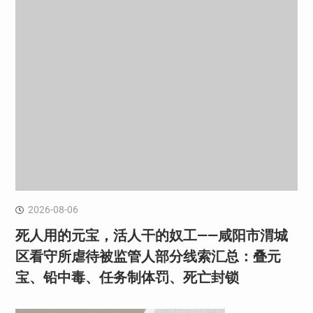
2026-08-06
死人用的元宝，活人干的奴工——咸阳市渭城
区看守所虐待被监管人部分线索汇总：叠元
宝、铅中毒、任务制体罚、死亡封锁