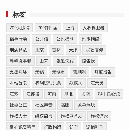
标签
709大抓捕
709律师案
上海
人权捍卫者
倡导行动
公开信
公民权利
刑事拘留
刑满释放
北京
吉林
天津
宗教信仰
寻衅滋事罪
山东
强迫失踪
控告状
支援网络
无锡
无锡市
曹顺利
月度报告
本站首发
权利运动头条
残疾人
江天勇
江苏
江苏省
河南
湖北
湖南
狱中良心犯
社会公正
社区声音
福建
紧急热线
维权人士
维权简报
维权网首发
维权评论
良心犯资料库
行政拘留
辽宁
逮捕判刑