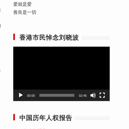
爱就是爱
法
善良是一切
，
如
，
香港市民悼念刘晓波
视
频
播
单
放
器
00:00
02:46
中国历年人权报告