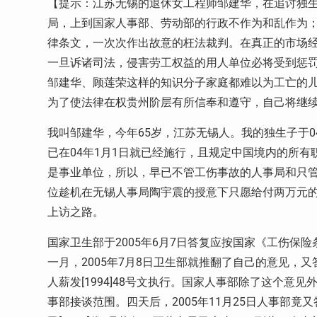
【提示：江苏无锡的退休女工程师邹建华，在追讨独生
局，上到国家人事部、劳动部的行政不作为和乱作为
律条文，一次次作出故意的枉法裁判。在真正的市场
一旦诉诸司法，侵害劳工权益的用人单位必将受到惩
邹建华、顾莲荣这样的知识分子家庭都难以为工亡的
为了使法律在权贵州阶层有所信奉和遵守，自己将继
我叫邹建华，今年65岁，江苏无锡人。我的独生子于
已在04年1月1日就已经施行，且规定中国境内的所
是事业单位，所以，早已不管工伤事故的人事局和只
位趁机在无锡人事局陶宇震的授意下只愿给付两万元的
上访之路。
国家卫生部于2005年6月7日答复应按国家《工伤保
一月，2005年7月8日卫生部就推翻了自己的意见，
人薪发[1994]48号文执行。国家人事部除了这个意见
事部接谈范围。四天后，2005年11月25日人事部