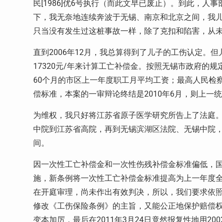
民[1986]优6号执行（而此文早已废止）。到此，
下，我无奈地连续奔波于无锡、南京和北京之间，我
只当没有发生过这桩事故一样，除了克扣和陷害，从
直到2006年12月，我总算得到了儿子的工伤认定。但
17320元/年来计算工亡补偿金。按照无锡市政府的
60个月的市区上一年度职工月平均工资；最高人民检
偿标准，本案的一审辩论终结是2010年6月，则上一统计
为维权，我只好将江苏省原子医学研究所告上了法庭。从
中院到江苏省高院，再到无锡滨湖区法院、无锡中院
间。
因一次性工亡补偿金和一次性伤残补偿金标准偏低，国务
施，新条例将一次性工亡补偿金标准提高为上一年度全国
在开庭审理，尚未作出有效判决，所以，我们要求依
修改《工伤保险条例》的主旨，又能公正地保护赔偿
变本加厉，最后在2011年3月24日竟然报复性地用200