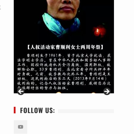
益
FOLLOW US: