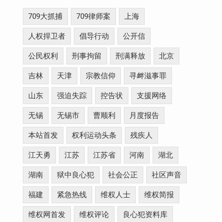
709大抓捕
709律师案
上海
人权捍卫者
倡导行动
公开信
公民权利
刑事拘留
刑满释放
北京
吉林
天津
宗教信仰
寻衅滋事罪
山东
强迫失踪
控告状
支援网络
无锡
无锡市
曹顺利
月度报告
本站首发
权利运动头条
残疾人
江天勇
江苏
江苏省
河南
湖北
湖南
狱中良心犯
社会公正
社区声音
福建
紧急热线
维权人士
维权简报
维权网首发
维权评论
良心犯资料库