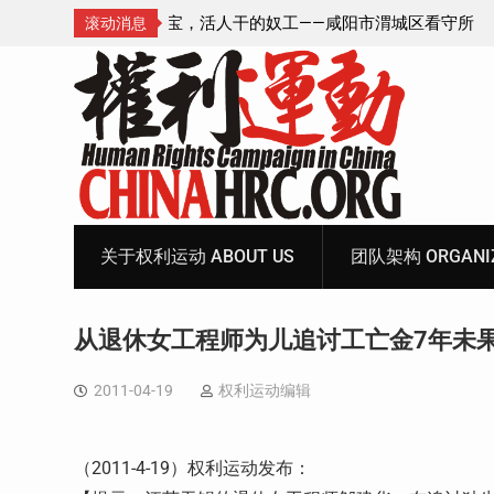
—咸阳市渭城区看守所
锡安教案王林牧师狱中信件：荒诞的人与公
滚动消息
元宝、铅中毒、任务制
Skip
to
content
关于权利运动 ABOUT US
团队架构 ORGANIZ
从退休女工程师为儿追讨工亡金7年未
2011-04-19
权利运动编辑
（2011-4-19）权利运动发布：