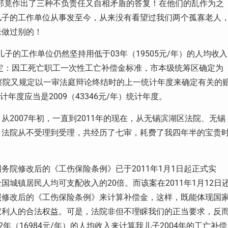
人事部竟作出了三种不负责任又自相矛盾的答复！在他们的乱作为之
儿子的工作单位从事发至今，从来没有看望过我们两个孤寡老人
未做过别的！
儿子的工作单位仍然坚持用低于03年（19505元/年）的人均收入
规定：因工死亡职工一次性工亡补偿金标准，市本级统筹区确定为
察院又规定以一审法庭辩论终结时的上一统计年度来确定有关的
年度应当是2009（43346元/年）统计年度。
2007年初，一直到2011年的现在，从无锡滨湖区法院、无锡
，法院从不受理到受理，共经历了七审，耗费了我四年半的宝贵
院修改后的《工伤保险条例》已于2011年1月1日起正式实
城镇居民人均可支配收入的20倍。而该案在2011年1月12日
照修改后的《工伤保险条例》来计算补偿金，这样，既能体现国
权利人的合法权益。可是，法院非但不理睬我们的正当要求，反
2年（16984元/年）的人均收入来计算我儿子2004年的工亡补偿