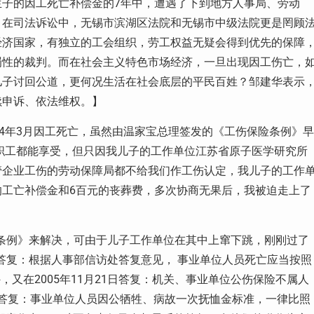
子的因工死亡补偿金的7年中，遭遇了下到地方人事局、劳动
；在司法诉讼中，无锡市滨湖区法院和无锡市中级法院更是罔顾
经济国家，有独立的工会组织，劳工权益无疑会得到优先的保障
罚性的裁判。而在社会主义特色市场经济，一旦出现因工伤亡，
儿子讨回公道，更何况生活在社会底层的平民百姓？邹建华表示
续申诉、依法维权。】
04年3月因工死亡，虽然由温家宝总理签发的《工伤保险条例》早
有职工都能享受，但只因我儿子的工作单位江苏省原子医学研究所
管企业工伤的劳动保障局都不给我们作工伤认定，我儿子的工作
工亡补偿金和6百元的丧葬费，多次协商无果后，我被迫走上了
险条例》来解决，可由于儿子工作单位在其中上窜下跳，刚刚过了
又答复：根据人事部信访处答复意见， 事业单位人员死亡应当按照
外，又在2005年11月21日答复：机关、事业单位公伤保险不属人
竟又答复：事业单位人员因公牺牲、病故一次抚恤金标准，一律比照