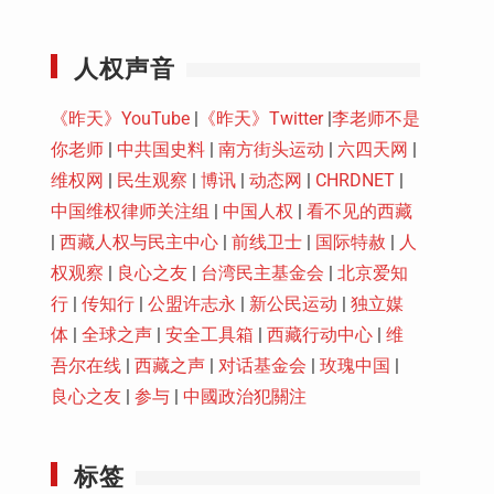
Youtube
人权声音
《昨天》YouTube
|
《昨天》Twitter
|
李老师不是
你老师
|
中共国史料
|
南方街头运动
|
六四天网
|
维权网
|
民生观察
|
博讯
|
动态网
|
CHRDNET
|
中国维权律师关注组
|
中国人权
|
看不见的西藏
|
西藏人权与民主中心
|
前线卫士
|
国际特赦
|
人
权观察
|
良心之友
|
台湾民主基金会
|
北京爱知
行
|
传知行
|
公盟许志永
|
新公民运动
|
独立媒
体
|
全球之声
|
安全工具箱
|
西藏行动中心
|
维
吾尔在线
|
西藏之声
|
对话基金会
|
玫瑰中国
|
良心之友
|
参与
|
中國政治犯關注
标签