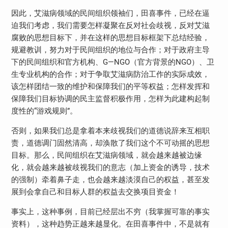
因此，艾滋病领域的民间组织领袖们，田喜事件，已经在逼
迫我们考虑，我们需要怎样凝聚在反对社会歧视，反对艾滋
腐败的思想目标下，并在这样的思想目标框架下总结经验，
规避教训，努力对于民间组织的地位与合作；对于政府主导
下的民间组织和官方机构、G—NGO（官方背景的NGO）、卫
生专业机构的合作；对于争取艾滋病防治工作的实际成效，
该怎样团结一致的维护和保障我们的平等权益；怎样发挥和
保障我们目标协调的民主监督积极作用，怎样为此建构起制
度性的“游戏规则”。
否则，如果我们总是拿着本来歧视我们的道德说辞来互相职
责，道德调门固然清高，却涣散了我们这个不可动摇的思想
目标。那么，民间组织在艾滋病领域，就会越来越被边缘
化，就会越来越被歧视我们的意志（加上资金的诱导，技术
的强制）牵着鼻子走，也会越来越淡漠自己的权益，甚至发
展到会拿自己和目标人群的权益去交换项目资金！
事实上，这种事例，目前已经层出不穷（我掌握可靠的事实
资料），这种趋势正越来越显化。在田喜事件中，不是就有