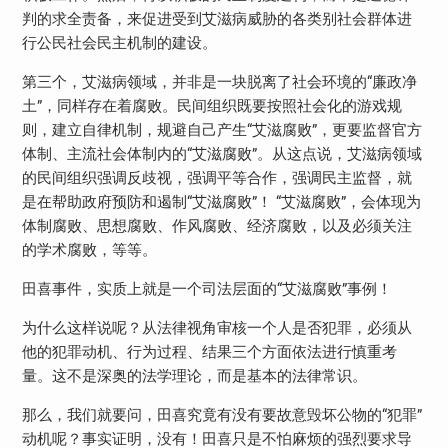
判的求全责备，来促进受到艾滋病威胁的各类别社会群体进
行公民社会民主机制的建设。
第三个，艾滋病领域，并非是一块脱离了社会环境的“廉政净
土”，同样存在着腐败。民间组织既要按照社会化的游戏规
则，建立自律机制，规避自己产生“艾滋腐败”，更要监督官方
体制、主流社会体制内的“艾滋腐败”。从这点说，艾滋病领域
的民间组织强调反歧视，强调平等合作，强调民主监督，就
是在帮助政府预防和遏制“艾滋腐败”！ “艾滋腐败”，会体现为
体制腐败、思想腐败、作风腐败、经济腐败，以及必须关注
的学术腐败，等等。
田喜事件，实质上就是一个司法层面的“艾滋腐败”事例！
为什么这样说呢？从法律视角审核一个人是否犯罪，必须从
他的犯罪动机、行为过程、结果三个方面依法进行慎重考
量。这不是深奥的法学理论，而是基本的法律常识。
那么，我们就要问，田喜究竟有没有要故意毁坏公物的“犯罪”
动机呢？事实证明，没有！田喜只是不怕麻烦的强烈要求导