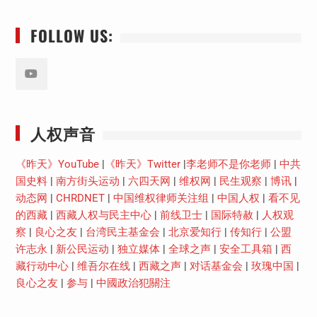
FOLLOW US:
Youtube
人权声音
《昨天》YouTube
|
《昨天》Twitter
|
李老师不是你老师
|
中共
国史料
|
南方街头运动
|
六四天网
|
维权网
|
民生观察
|
博讯
|
动态网
|
CHRDNET
|
中国维权律师关注组
|
中国人权
|
看不见
的西藏
|
西藏人权与民主中心
|
前线卫士
|
国际特赦
|
人权观
察
|
良心之友
|
台湾民主基金会
|
北京爱知行
|
传知行
|
公盟
许志永
|
新公民运动
|
独立媒体
|
全球之声
|
安全工具箱
|
西
藏行动中心
|
维吾尔在线
|
西藏之声
|
对话基金会
|
玫瑰中国
|
良心之友
|
参与
|
中國政治犯關注