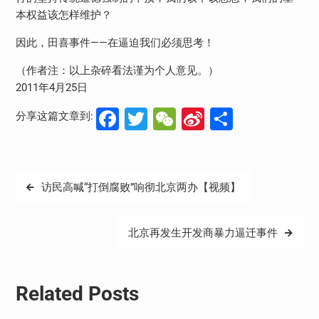
本权益该怎样维护？
因此，田喜事件——在逼迫我们必须思考！
（作者注：以上杂碎看法谨为个人意见。）
2011年4月25日
Facebook
Twitter
WeChat
Sina
分
分享这篇文章到:
Weibo
享
文
访民高喊“打倒腐败”响彻北京两办【视频】
章
导
北京再发生开发商暴力逼迁事件
航
Related Posts