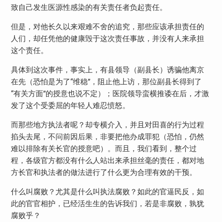
致自己发生医源性感染的有关责任者负起责任。
但是，对他长久以来艰难不舍的追究，那些应该承担责任的
人们，却任凭他的健康毁于这次责任事故，并没有人来承担
这个责任。
具体到这次事件，事实上，有县领导（副县长）诱骗他离京
在先（恐怕是为了“维稳”，阻止他上访，那位副县长得到了
“有关方面”的授意也说不定）；医院领导蛮横推诿在后，才激
发了这个受委屈的年轻人难忍愤怒。
而那些地方执法者呢？却专横介入，并且对田喜的行为过程
掐头去尾，不问前因后果，非要把他办成罪犯（恐怕，仍然
难以排除有关长官的授意吧）。而且，我们看到，整个过
程，各级官方都没有什么人站出来承担丝毫的责任，都对地
方长官和执法者的做法进行了什么更为合理有效的干预。
什么叫腐败？尤其是什么叫执法腐败？如此的官逼民反，如
此的官官相护，已经活生生的告诉我们，若是非腐败，孰犹
腐败乎？