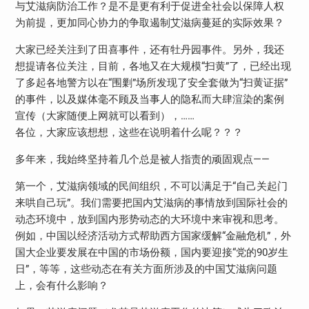
与艾滋病防治工作？是不是更有利于促进全社会以保障人权
为前提，更加同心协力的争取遏制艾滋病蔓延的实际效果？
大家已经关注到了田喜事件，还有牡丹园事件。另外，我还
想提请各位关注，目前，各地又在大规模“扫黄”了，已经出现
了多起各地警方以在“围剿”场所发现了安全套做为“扫黄证据”
的事件，以及媒体毫不顾及当事人的隐私而大肆渲染的案例
宣传（大家随便上网就可以看到），……
各位，大家应该想想，这些在说明着什么呢？？？
多年来，我始终坚持着几个总是被人指责的顽固观点——
第一个，艾滋病领域的民间组织，不可以满足于“自己关起门
来哄自己玩”。我们需要把国内艾滋病的事情放到国际社会的
动态环境中，放到国内形势动态的大环境中来审视和思考。
例如，中国以经济活动方式帮助西方国家缓解“金融危机”，外
国大企业要发展在中国的市场份额，国内要迎接“党的90岁生
日”，等等，这些动态在有关方面所涉及的中国艾滋病问题
上，会有什么影响？