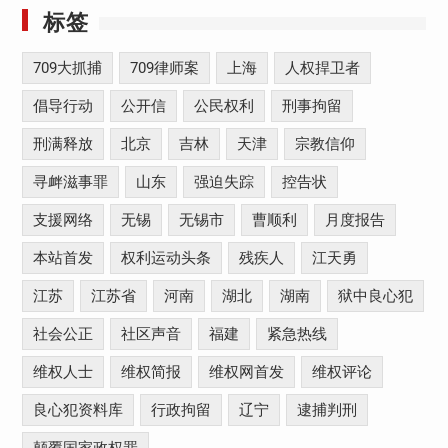
标签
709大抓捕
709律师案
上海
人权捍卫者
倡导行动
公开信
公民权利
刑事拘留
刑满释放
北京
吉林
天津
宗教信仰
寻衅滋事罪
山东
强迫失踪
控告状
支援网络
无锡
无锡市
曹顺利
月度报告
本站首发
权利运动头条
残疾人
江天勇
江苏
江苏省
河南
湖北
湖南
狱中良心犯
社会公正
社区声音
福建
紧急热线
维权人士
维权简报
维权网首发
维权评论
良心犯资料库
行政拘留
辽宁
逮捕判刑