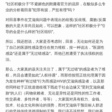
“社区积极分子”不避媚色的附庸着官方的说辞，在貌似多么专
业的分析着田喜“犯罪有据，严惩有理”吗？
对田喜事件在艾滋病问题中表现出的歧视/反歧视、腐败/反腐
败的大是大非尚且如此，可以想象，这样的“社区积极分子”引
导的会是什么样的“社区组织”。
所以，我还想说，大家是否考虑到，田喜，无论如何还是为
了自己的医源性感染责任在努力维权，按一种说法，“医源性
感染”还是属于“无过错感染”。而他已然遭受了执法强权的惩
治。
那么，大家真的该关注关注了，属于“无过错”的感染者为了维
权，尚且会遭受如此“人权待遇”，而那些按照正统伦理属于因
为发生种种“有过错”行为而感染HIV的艾滋病感染者，以及那
些同样处于正统道德歧视下既处于社会边缘又“受到艾滋病威
胁”的人们（药物依赖者、无论是异性还是同性的性工作者、
性交易者、多性伴者，等等），大家面对具有权力、金钱、
技术、社会文化和舆论的强势，而对艾滋病干预目标人群进
行的坚持传统道德强制的干预，我们该不该想想，我们的基