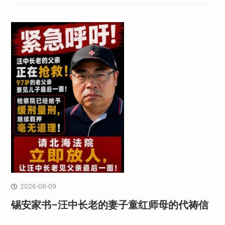
2026-08-09
锡安家书–汪中长老的妻子童红⁩师母的代祷信