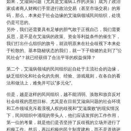
如果，艾滋病问题（尤其是艾滋病工作的决策）成为了政治
家或者商人财阀们手里进行政治交易（甚至市场交易）的筹
码，那么，本来处于社会边缘的艾滋病领域民间组织，处境
仍是可悲的。
另外，我们还需要具有足够的胆气敢于正视自己，我们需要
反思，是不是在艾滋病的政策、资金等利益条件的催生下，
我们打出什么组织的旗号，就说明原来在社会歧视下本来处
于松散的、基本隐秘状态的我们，就一下子稳健的走到了“公
民社会”？就已经获得了合法平等的权益保障？
第二个，艾滋病领域的民间组织起自处于主流社会的边缘，
缺乏组织化和社会化的先例、经验、游戏规则，在各自的看
法和做法上，难免并可以“多元化”。
但是，越是这样的民间组织，越不能消弱、涣散和放弃反对
社会歧视的思想目标。尤其是在目前艾滋病问题的社会环境
和工作领域充斥着漠视人权的歧视和“艾滋腐败”的现实情况
下，民间组织中涌现的带头人，他们应该发挥的工作作用，
第一位的考量，就是他们是否坚持了反歧视的立场并进行了
积极工作。然后，再以积极的民主制度建构，而不是道德评