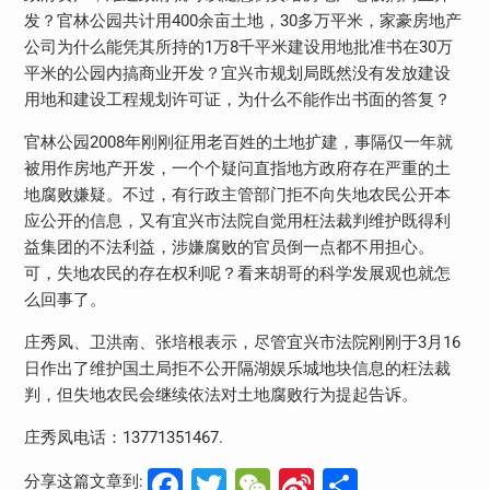
发？官林公园共计用400余亩土地，30多万平米，家豪房地产
公司为什么能凭其所持的1万8千平米建设用地批准书在30万
平米的公园内搞商业开发？宜兴市规划局既然没有发放建设
用地和建设工程规划许可证，为什么不能作出书面的答复？
官林公园2008年刚刚征用老百姓的土地扩建，事隔仅一年就
被用作房地产开发，一个个疑问直指地方政府存在严重的土
地腐败嫌疑。不过，有行政主管部门拒不向失地农民公开本
应公开的信息，又有宜兴市法院自觉用枉法裁判维护既得利
益集团的不法利益，涉嫌腐败的官员倒一点都不用担心。
可，失地农民的存在权利呢？看来胡哥的科学发展观也就怎
么回事了。
庄秀凤、卫洪南、张培根表示，尽管宜兴市法院刚刚于3月16
日作出了维护国土局拒不公开隔湖娱乐城地块信息的枉法裁
判，但失地农民会继续依法对土地腐败行为提起告诉。
庄秀凤电话：13771351467.
Facebook
Twitter
WeChat
Sina
分
分享这篇文章到: