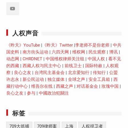
Youtube
人权声音
《昨天》YouTube
|
《昨天》Twitter
|
李老师不是你老师
|
中共
国史料
|
南方街头运动
|
六四天网
|
维权网
|
民生观察
|
博讯
|
动态网
|
CHRDNET
|
中国维权律师关注组
|
中国人权
|
看不见
的西藏
|
西藏人权与民主中心
|
前线卫士
|
国际特赦
|
人权观
察
|
良心之友
|
台湾民主基金会
|
北京爱知行
|
传知行
|
公盟
许志永
|
新公民运动
|
独立媒体
|
全球之声
|
安全工具箱
|
西
藏行动中心
|
维吾尔在线
|
西藏之声
|
对话基金会
|
玫瑰中国
|
良心之友
|
参与
|
中國政治犯關注
标签
709大抓捕
709律师案
上海
人权捍卫者