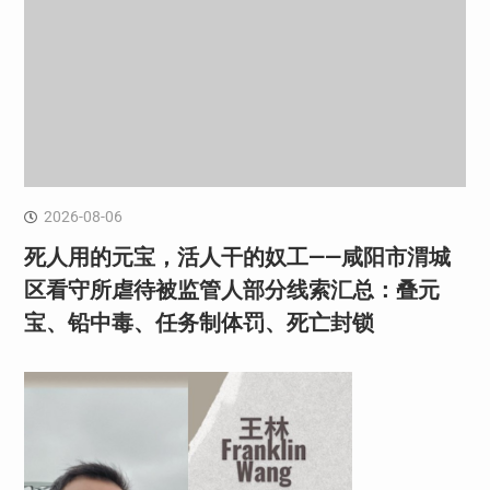
2026-08-06
死人用的元宝，活人干的奴工——咸阳市渭城
区看守所虐待被监管人部分线索汇总：叠元
宝、铅中毒、任务制体罚、死亡封锁