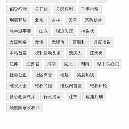
倡导行动
公开信
公民权利
刑事拘留
刑满释放
北京
吉林
天津
宗教信仰
寻衅滋事罪
山东
强迫失踪
控告状
支援网络
无锡
无锡市
曹顺利
月度报告
本站首发
权利运动头条
残疾人
江天勇
江苏
江苏省
河南
湖北
湖南
狱中良心犯
社会公正
社区声音
福建
紧急热线
维权人士
维权简报
维权网首发
维权评论
良心犯资料库
行政拘留
辽宁
逮捕判刑
颠覆国家政权罪