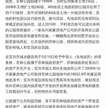
据悉，官林公园始建于1998年，当时征用集体土地150亩，
2008年又增扩土地260亩。400余亩土地面积的公园共征用了
四个行政村，其中滨湖村的60余亩土地一分钱没有补偿，其
他的村也是以征代租性质。换句话说，失地农民没有得到法
律规定的征地补偿。进入2010年，平时老百姓可以进出休闲
的公园突然被封，一家名叫家豪房地产公司的开发商在公园
里开始拆除原有建筑和实施，一幢幢商品房和别墅开始在公
园里拔地而起。公共场所的官林公园，很快将成为买得起别
墅的有钱人和官员的后花园。
在宜兴市城乡建设局于3月15日给予申请人（失地农民）的答
复称，官林公园属于官林镇政府资产，官林镇政府处置自己
的资产并无不当；宜兴市国土局向失地农民公开了2009年10
月家豪房地产公司取得官林公园地块中的18032.8平米建设用
地批准书；宜兴市规划局告知庄秀凤等失地农民，规划局没
有向官林公园内搞房地产开发的开发商发放建设用地和建筑
工程规划许可证，但拒绝作出书面答复。
公园属于公共利益范畴，算不算官林镇政府的资产？即使是
政府资产，难道政府就可以随意倒卖给房地产老板搞商业开