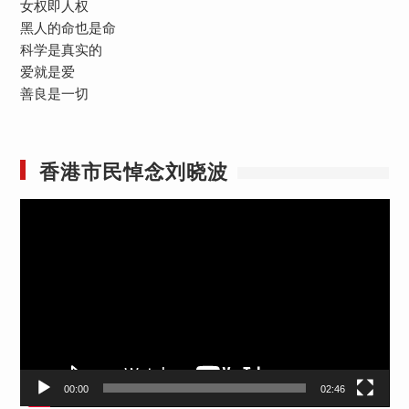
女权即人权
黑人的命也是命
科学是真实的
爱就是爱
善良是一切
香港市民悼念刘晓波
视
频
播
放
器
00:00
02:46