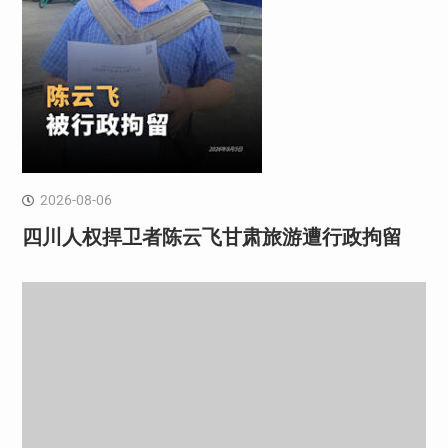
2026-08-06
四川人权捍卫者陈云飞甘肃旅游遭行政拘留