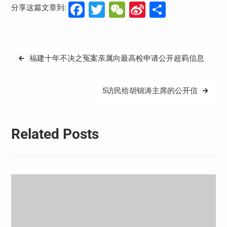
Facebook
Twitter
WeChat
Sina
分
分享这篇文章到:
Weibo
享
文
福建十年不决之冤案亲属向最高检申请公开超羁信息
章
导
5访民给胡锦涛主席的公开信
航
Related Posts