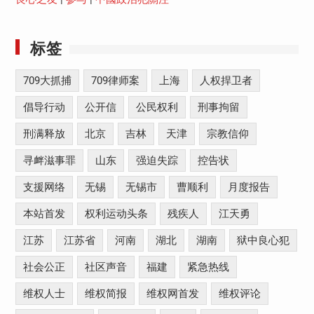
标签
709大抓捕
709律师案
上海
人权捍卫者
倡导行动
公开信
公民权利
刑事拘留
刑满释放
北京
吉林
天津
宗教信仰
寻衅滋事罪
山东
强迫失踪
控告状
支援网络
无锡
无锡市
曹顺利
月度报告
本站首发
权利运动头条
残疾人
江天勇
江苏
江苏省
河南
湖北
湖南
狱中良心犯
社会公正
社区声音
福建
紧急热线
维权人士
维权简报
维权网首发
维权评论