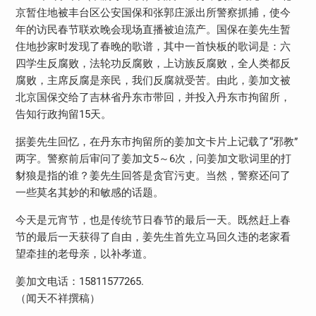
京暂住地被丰台区公安国保和张郭庄派出所警察抓捕，使今
年的访民春节联欢晚会现场直播被迫流产。国保在姜先生暂
住地抄家时发现了春晚的歌谱，其中一首快板的歌词是：六
四学生反腐败，法轮功反腐败，上访族反腐败，全人类都反
腐败，主席反腐是亲民，我们反腐就受苦。由此，姜加文被
北京国保交给了吉林省丹东市带回，并投入丹东市拘留所，
告知行政拘留15天。
据姜先生回忆，在丹东市拘留所的姜加文卡片上记载了“邪教”
两字。警察前后审问了姜加文5～6次，问姜加文歌词里的打
豺狼是指的谁？姜先生回答是贪官污吏。当然，警察还问了
一些莫名其妙的和敏感的话题。
今天是元宵节，也是传统节日春节的最后一天。既然赶上春
节的最后一天获得了自由，姜先生首先立马回久违的老家看
望牵挂的老母亲，以补孝道。
姜加文电话：15811577265.
（闻天不祥撰稿）