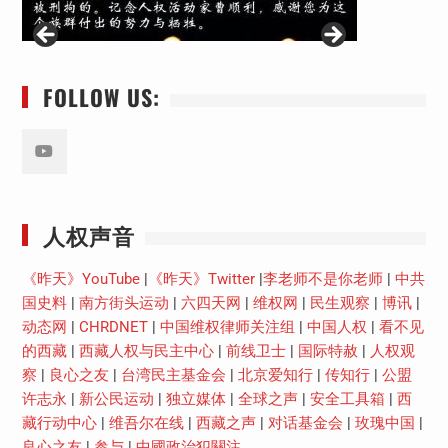
FOLLOW US:
Youtube
人权声音
《昨天》YouTube
|
《昨天》Twitter
|
李老师不是你老师
|
中共
国史料
|
南方街头运动
|
六四天网
|
维权网
|
民生观察
|
博讯
|
动态网
|
CHRDNET
|
中国维权律师关注组
|
中国人权
|
看不见
的西藏
|
西藏人权与民主中心
|
前线卫士
|
国际特赦
|
人权观
察
|
良心之友
|
台湾民主基金会
|
北京爱知行
|
传知行
|
公盟
许志永
|
新公民运动
|
独立媒体
|
全球之声
|
安全工具箱
|
西
藏行动中心
|
维吾尔在线
|
西藏之声
|
对话基金会
|
玫瑰中国
|
良心之友
|
参与
|
中國政治犯關注