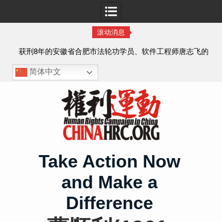
滚动消息
实名
获刑8年的安徽省合肥市法轮功学员、软件工程师唐志飞的
案情及简历
简体中文
Skip
to
content
Take Action Now
and Make a
Difference