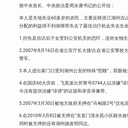
致中央首长、中央政法委周永康书记的公开信：
本人是失地失业60多岁的农民，主要反映浙江湖州吉山
分配的利益得不到保障而失去了最佳治疗机会失去生
1.控告及信访后子女受到公安机关的恐吓，连孙女独
2.2007年8月16日在省公安厅长大接访,在省公安警
警车。
3.本人进出家门口受到湖州公安的特殊“照顾”，双眼
4.在国庆60大庆前，飞英派出所警号0744人以涉嫌
今没有提供涉嫌“诽谤”的证据和录音录像带。
5.2007年3月30日被地方政府关押在“马甸路2号”仪
6.在2010年3月8日被关押在“东直门清水苑小区丽
同时被关押的还有湖州姚发明同志。