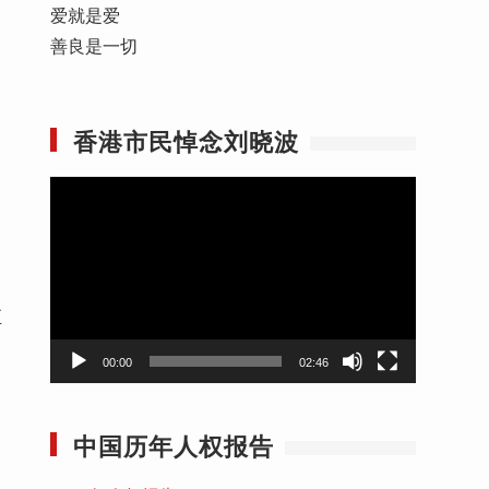
爱就是爱
善良是一切
香港市民悼念刘晓波
视
频
播
放
器
至
00:00
02:46
中国历年人权报告