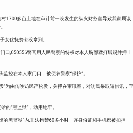
村1700多亩土地在审计前一晚发生的纵火财务室导致我家属该
命。
生子女优抚费都没拿到。
校大门口,050556警官用人民警察的特权对本人胸部猛打脚踢并押上
镜头监控在本人家门口，被便衣警察“保护”。
“诽谤”为由传唤访民严松发，关押在审讯室，对访民采取逼供讯，
化宾馆的“黑监狱”，动用地牢。
水旅馆的黑监狱”内,非法拘禁60多小时，连身份证和手机都被扣押，