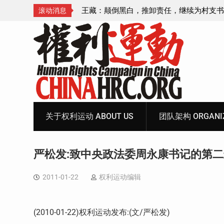
一
王藏：颠倒黑白，推卸责任，继续为村支书恶行当
滚动消息
伞 ——追究「王浩溺死事件」【进展之六】
Skip
to
content
关于权利运动 ABOUT US
团队架构 ORGANIZ
严松发:致中央政法委周永康书记的第
2011-01-22
权利运动编辑
(2010-01-22)权利运动发布:(文/严松发)