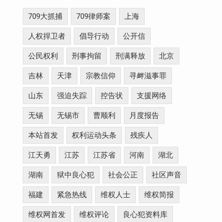
709大抓捕
709律师案
上海
人权捍卫者
倡导行动
公开信
公民权利
刑事拘留
刑满释放
北京
吉林
天津
宗教信仰
寻衅滋事罪
山东
强迫失踪
控告状
支援网络
无锡
无锡市
曹顺利
月度报告
本站首发
权利运动头条
残疾人
江天勇
江苏
江苏省
河南
湖北
湖南
狱中良心犯
社会公正
社区声音
福建
紧急热线
维权人士
维权简报
维权网首发
维权评论
良心犯资料库