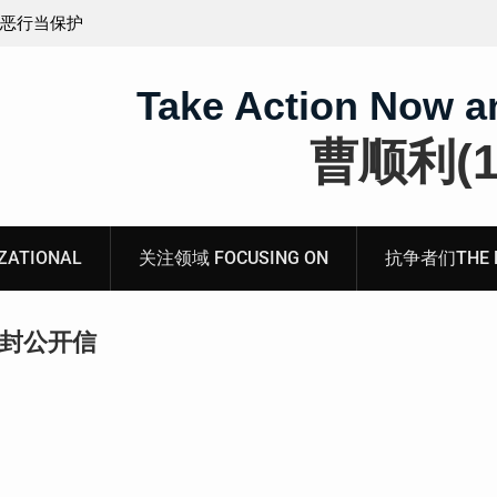
保护
获刑8年的安徽省合肥市法轮功学员、软件工程师唐志
飞的案情及简历
Take Action Now a
曹顺利(19
ATIONAL
关注领域 FOCUSING ON
抗争者们THE RE
二封公开信