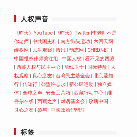
Youtube
人权声音
《昨天》YouTube
|
《昨天》Twitter
|
李老师不是
你老师
|
中共国史料
|
南方街头运动
|
六四天网
|
维权网
|
民生观察
|
博讯
|
动态网
|
CHRDNET
|
中国维权律师关注组
|
中国人权
|
看不见的西藏
|
西藏人权与民主中心
|
前线卫士
|
国际特赦
|
人
权观察
|
良心之友
|
台湾民主基金会
|
北京爱知
行
|
传知行
|
公盟许志永
|
新公民运动
|
独立媒
体
|
全球之声
|
安全工具箱
|
西藏行动中心
|
维
吾尔在线
|
西藏之声
|
对话基金会
|
玫瑰中国
|
良心之友
|
参与
|
中國政治犯關注
标签