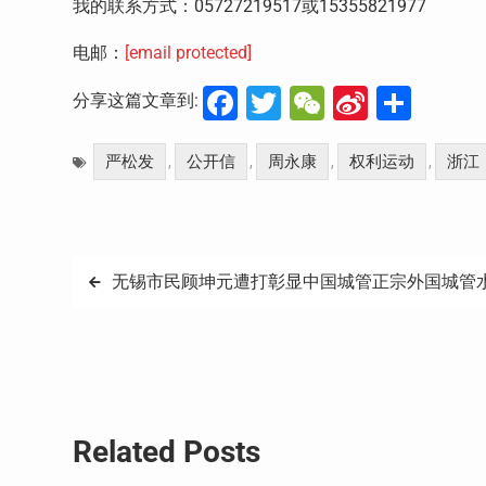
我的联系方式：05727219517或15355821977
电邮：
[email protected]
Facebook
Twitter
WeChat
Sina
分
分享这篇文章到:
Weibo
享
严松发
公开信
周永康
权利运动
浙江
,
,
,
,
文
无锡市民顾坤元遭打彰显中国城管正宗外国城管
章
导
航
Related Posts