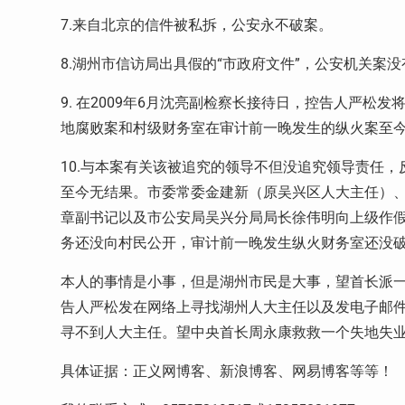
7.来自北京的信件被私拆，公安永不破案。
8.湖州市信访局出具假的“市政府文件”，公安机关案
9. 在2009年6月沈亮副检察长接待日，控告人严
地腐败案和村级财务室在审计前一晚发生的纵火案至
10.与本案有关该被追究的领导不但没追究领导责任
至今无结果。市委常委金建新（原吴兴区人大主任）
章副书记以及市公安局吴兴分局局长徐伟明向上级作假
务还没向村民公开，审计前一晚发生纵火财务室还没破
本人的事情是小事，但是湖州市民是大事，望首长派
告人严松发在网络上寻找湖州人大主任以及发电子邮
寻不到人大主任。望中央首长周永康救救一个失地失业
具体证据：正义网博客、新浪博客、网易博客等等！