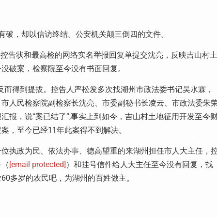
没有破，却以信访终结。公安机关颠三倒四的文件。
松发将控告状和最高检的网络实名举报回复单提交沈亮，反映吉山村
今没破案，检察院至今没有书面回复。
，反而得到提拔。控告人严松发多次找湖州市政法委书记吴水霖，
、市人民检察院副检察长沈亮、市委副秘书长凌云、市政法委朱
汇报，说“案已结了”,事实上到如今，吉山村土地征用开发至今
案，至今已经11年此案得不到解决。
一位执政为民、依法办事、德高望重的来湖州担任市人大主任，
件（
[email protected]
）和挂号信件给人大主任至今没有回复，找
60多岁的农民吧，为湖州的百姓做主。