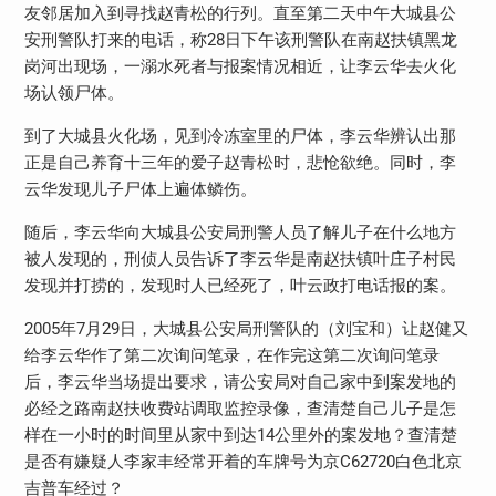
友邻居加入到寻找赵青松的行列。直至第二天中午大城县公
安刑警队打来的电话，称28日下午该刑警队在南赵扶镇黑龙
岗河出现场，一溺水死者与报案情况相近，让李云华去火化
场认领尸体。
到了大城县火化场，见到冷冻室里的尸体，李云华辨认出那
正是自己养育十三年的爱子赵青松时，悲怆欲绝。同时，李
云华发现儿子尸体上遍体鳞伤。
随后，李云华向大城县公安局刑警人员了解儿子在什么地方
被人发现的，刑侦人员告诉了李云华是南赵扶镇叶庄子村民
发现并打捞的，发现时人已经死了，叶云政打电话报的案。
2005年7月29日，大城县公安局刑警队的（刘宝和）让赵健又
给李云华作了第二次询问笔录，在作完这第二次询问笔录
后，李云华当场提出要求，请公安局对自己家中到案发地的
必经之路南赵扶收费站调取监控录像，查清楚自己儿子是怎
样在一小时的时间里从家中到达14公里外的案发地？查清楚
是否有嫌疑人李家丰经常开着的车牌号为京C62720白色北京
吉普车经过？