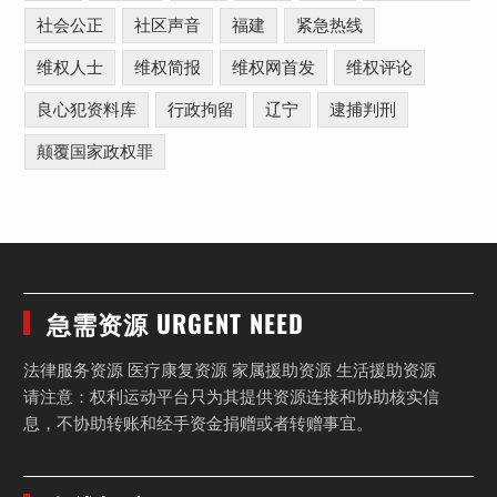
社会公正
社区声音
福建
紧急热线
维权人士
维权简报
维权网首发
维权评论
良心犯资料库
行政拘留
辽宁
逮捕判刑
颠覆国家政权罪
急需资源 URGENT NEED
法律服务资源 医疗康复资源 家属援助资源 生活援助资源
请注意：权利运动平台只为其提供资源连接和协助核实信
息，不协助转账和经手资金捐赠或者转赠事宜。