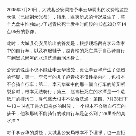
2005年7月30日，大城县公安局给予李云华调出的收费站监控
录像（已经刻录光盘），结果，匪夷所思的情况发生了，整
个光盘中惟独缺少了赵青松死亡发生时间段的13点20分至14
点05分的影像。
此时，大城县公安局给出的答复是，根据现场留有李云华家
中的自行车，以及衣服鞋子，赵青松的死亡属于自己骑自行
车到黑龙岗河的水潭洗澡而溺水身亡。
公安的说法不仅不能让李云华接受，更让李云华产生了强烈
的怀疑，第一、李云华的儿子赵青松不仅性格内向，也根本
不会骑自行车；第二、李云华家中的那一辆自行车的前叉断
裂多时，根本无法骑行；第三、赵青松死亡的水潭是一个造
纸厂的排污口，臭气熏天根本不适合洗澡；第四、7月28日下
午13～14点正是赤日炎炎的时候，一个根本不会骑自行车的
孩子，他和那辆不能骑行的破自行车是怎么到了28里外的臭
水潭？
对于李云华的质疑，大城县公安局根本不予理睬，也一直拒