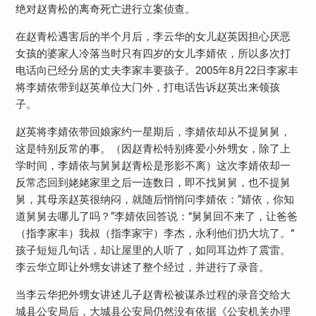
绝对赵青松的离奇死亡进行立案侦查。
在赵青松遇害后的半个月后，李云华的女儿赵英因担心厌恶
女孩的婆家人冷落当时只有四岁的女儿李婧依，所以多次打
电话向已经分居的丈夫李家丰要孩子。2005年8月22日李家丰
将李婧依带到赵英单位大门外，打电话告诉赵英出来领孩
子。
赵英将李婧依带回娘家约一星期后，李婧依却从不提舅舅，
这是特别反常的事。（因赵青松特别疼爱小外甥女，除了上
学时间，李婧依与舅舅赵青松是形影不离）这次李婧依却一
反常态回到姥姥家里之后一连数日，即不找舅舅，也不提舅
舅，其母亲赵英很纳闷，就随后悄悄问李婧依：“婧依，你知
道舅舅去哪儿了吗？“李婧依回答说：”舅舅回不来了，让爸爸
（指李家丰）我叔（指李家宇）李杰，永利他们扔大坑了。”
孩子短短几句话，却让屋里的人听了，如同耳边炸了震雷。
李云华立即让外甥女讲述了整个经过，并进行了录音。
当李云华把外甥女讲述儿子赵青松被谋杀过程的录音交给大
城县公安局后，大城县公安局仍然没有依据《公安机关办理