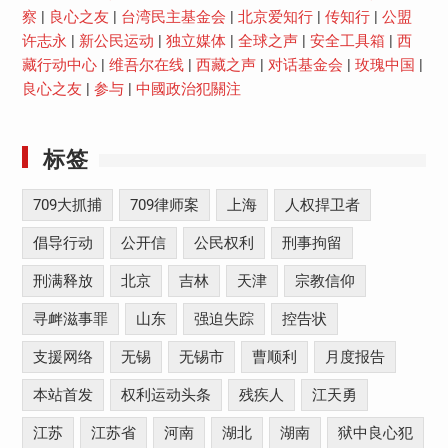
察
|
良心之友
|
台湾民主基金会
|
北京爱知行
|
传知行
|
公盟
许志永
|
新公民运动
|
独立媒体
|
全球之声
|
安全工具箱
|
西
藏行动中心
|
维吾尔在线
|
西藏之声
|
对话基金会
|
玫瑰中国
|
良心之友
|
参与
|
中國政治犯關注
标签
709大抓捕
709律师案
上海
人权捍卫者
倡导行动
公开信
公民权利
刑事拘留
刑满释放
北京
吉林
天津
宗教信仰
寻衅滋事罪
山东
强迫失踪
控告状
支援网络
无锡
无锡市
曹顺利
月度报告
本站首发
权利运动头条
残疾人
江天勇
江苏
江苏省
河南
湖北
湖南
狱中良心犯