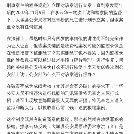
刑事案件的程序规定》立即对该案进行立案，直到案发两年
后的2007年11月9日，在李云华一次次上访和检察院的监督
下，大城县公安局才对赵青松的死亡进行刑事立案，但该案
至今没有任何进展。
在法律上，虽然时年只有四岁的李婧依的讲述尚不能完全作
为证人证言，但该案关键的是收费站案发时段的监控录像是
在谁是指使下被删除了？其实删除了也不要紧，因为监控录
像的硬盘数据可以通过技术手段（碎片整理）进行恢复，问
题的关键是公安机关为什么不进行恢复？李云华60多次到公
安部上访，公安部为什么不对该案进行督办？
在破案率成为成绩考核（尤其是命案必破）的要求下，一些
公安人员不惜违法进行残酷的刑讯逼供将无辜之人屈打成
招，甚至出现故意隐匿嫌疑人无罪的证据，将无辜之人送入
监狱和断头台，以换取自己前（钱）途的极端案例。
这个制度既然有制造冤案的极端，那么必然就有放纵罪犯的
极端。据李云华反映，大城县公安局原政委常家洪（音）是
李家丰姑父的兄弟，赵青松死亡案整整五年多被人为地不能