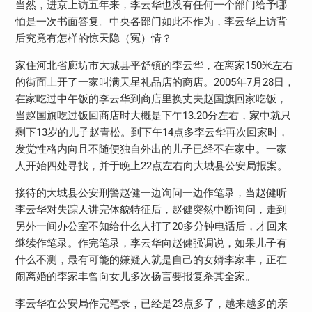
当然，进京上访五年来，李云华也没有任何一个部门给予哪
怕是一次书面答复。中央各部门如此不作为，李云华上访背
后究竟有怎样的惊天隐（冤）情？
家住河北省廊坊市大城县平舒镇的李云华，在离家150米左右
的街面上开了一家叫满天星礼品店的商店。2005年7月28日，
在家吃过中午饭的李云华到商店里换丈夫赵国旗回家吃饭，
当赵国旗吃过饭回商店时大概是下午13.20分左右，家中就只
剩下13岁的儿子赵青松。到下午14点多李云华再次回家时，
发觉性格内向且不随便独自外出的儿子已经不在家中。一家
人开始四处寻找，并于晚上22点左右向大城县公安局报案。
接待的大城县公安刑警赵健一边询问一边作笔录，当赵健听
李云华对失踪人讲完体貌特征后，赵健突然中断询问，走到
另外一间办公室不知给什么人打了20多分钟电话后，才回来
继续作笔录。作完笔录，李云华向赵健强调说，如果儿子有
什么不测，最有可能的嫌疑人就是自己的女婿李家丰，正在
闹离婚的李家丰曾向女儿多次扬言要报复杀其全家。
李云华在公安局作完笔录，已经是23点多了，越来越多的亲