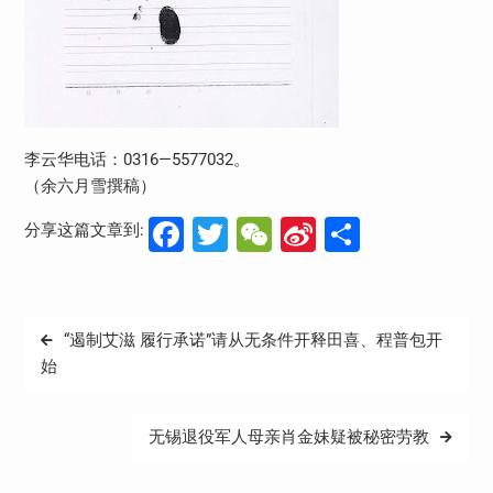
李云华电话：0316—5577032。
（余六月雪撰稿）
Facebook
Twitter
WeChat
Sina
分
分享这篇文章到:
Weibo
享
文
“遏制艾滋 履行承诺”请从无条件开释田喜、程普包开
章
始
导
航
无锡退役军人母亲肖金妹疑被秘密劳教