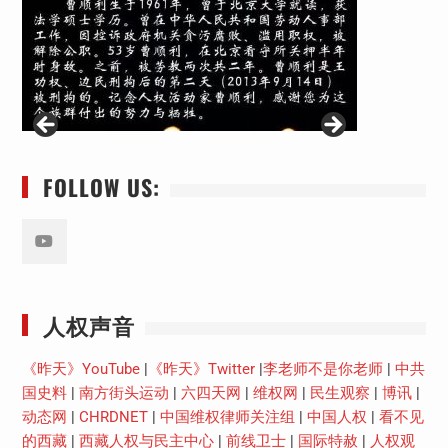
FOLLOW US:
Youtube
人权声音
《昨天》YouTube
|
《昨天》Twitter
|
李老师不是你老师
|
中共
国史料
|
南方街头运动
|
六四天网
|
维权网
|
民生观察
|
博讯
|
动态网
|
CHRDNET
|
中国维权律师关注组
|
中国人权
|
看不见
的西藏
|
西藏人权与民主中心
|
前线卫士
|
国际特赦
|
人权观