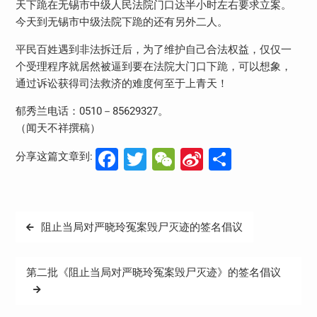
天下跪在无锡市中级人民法院门口达半小时左右要求立案。
今天到无锡市中级法院下跪的还有另外二人。
平民百姓遇到非法拆迁后，为了维护自己合法权益，仅仅一
个受理程序就居然被逼到要在法院大门口下跪，可以想象，
通过诉讼获得司法救济的难度何至于上青天！
郁秀兰电话：0510－85629327。
（闻天不祥撰稿）
Facebook
Twitter
WeChat
Sina
分
分享这篇文章到:
Weibo
享
文
阻止当局对严晓玲冤案毁尸灭迹的签名倡议
章
导
第二批《阻止当局对严晓玲冤案毁尸灭迹》的签名倡议
航