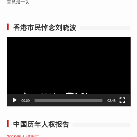
善良是一切
香港市民悼念刘晓波
视
频
播
放
器
00:00
02:46
中国历年人权报告
2019年人权报告