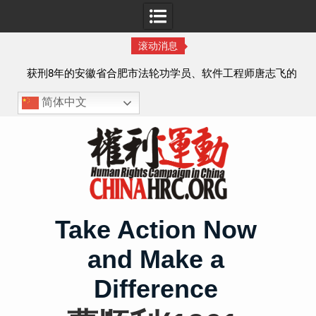
滚动消息
实名
获刑8年的安徽省合肥市法轮功学员、软件工程师唐志飞的
案情及简历
简体中文
Skip
to
content
Take Action Now
and Make a
Difference