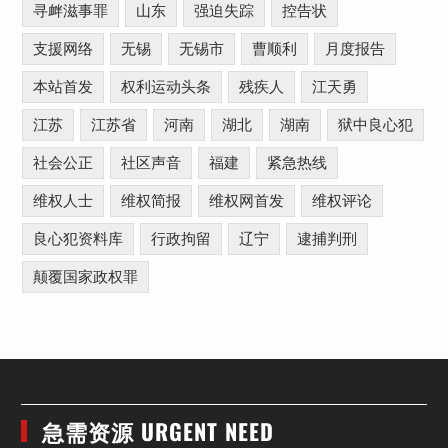
寻衅滋事罪
山东
强迫失踪
控告状
支援网络
无锡
无锡市
曹顺利
月度报告
本站首发
权利运动头条
残疾人
江天勇
江苏
江苏省
河南
湖北
湖南
狱中良心犯
社会公正
社区声音
福建
紧急热线
维权人士
维权简报
维权网首发
维权评论
良心犯资料库
行政拘留
辽宁
逮捕判刑
颠覆国家政权罪
急需资源 URGENT NEED