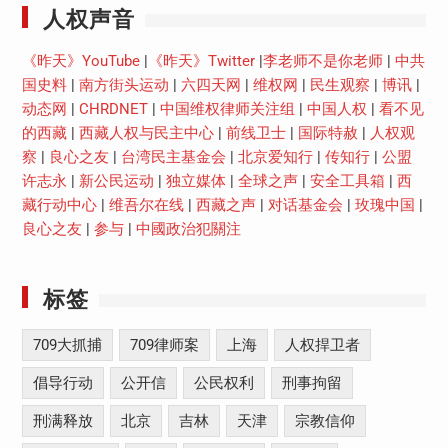
人权声音
《昨天》YouTube
|
《昨天》Twitter
|
李老师不是你老师
|
中共
国史料
|
南方街头运动
|
六四天网
|
维权网
|
民生观察
|
博讯
|
动态网
|
CHRDNET
|
中国维权律师关注组
|
中国人权
|
看不见
的西藏
|
西藏人权与民主中心
|
前线卫士
|
国际特赦
|
人权观
察
|
良心之友
|
台湾民主基金会
|
北京爱知行
|
传知行
|
公盟
许志永
|
新公民运动
|
独立媒体
|
全球之声
|
安全工具箱
|
西
藏行动中心
|
维吾尔在线
|
西藏之声
|
对话基金会
|
玫瑰中国
|
良心之友
|
参与
|
中國政治犯關注
标签
709大抓捕
709律师案
上海
人权捍卫者
倡导行动
公开信
公民权利
刑事拘留
刑满释放
北京
吉林
天津
宗教信仰