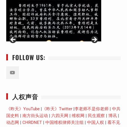
FOLLOW US:
Youtube
人权声音
《昨天》YouTube
|
《昨天》Twitter
|
李老师不是你老师
|
中共
国史料
|
南方街头运动
|
六四天网
|
维权网
|
民生观察
|
博讯
|
动态网
|
CHRDNET
|
中国维权律师关注组
|
中国人权
|
看不见