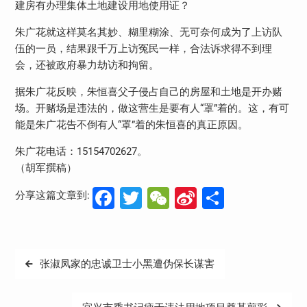
建房有办理集体土地建设用地使用证？
朱广花就这样莫名其妙、糊里糊涂、无可奈何成为了上访队
伍的一员，结果跟千万上访冤民一样，合法诉求得不到理
会，还被政府暴力劫访和拘留。
据朱广花反映，朱恒喜父子侵占自己的房屋和土地是开办赌
场。开赌场是违法的，做这营生是要有人“罩”着的。这，有可
能是朱广花告不倒有人“罩”着的朱恒喜的真正原因。
朱广花电话：15154702627。
（胡军撰稿）
Facebook
Twitter
WeChat
Sina
分
分享这篇文章到:
Weibo
享
文
张淑凤家的忠诚卫士小黑遭伪保长谋害
章
导