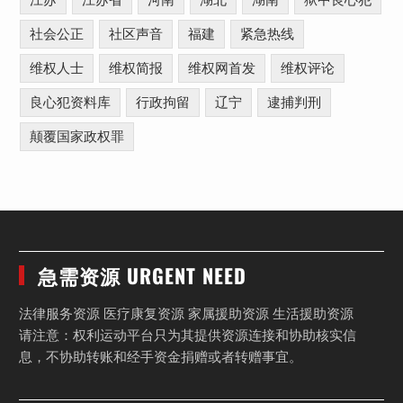
江苏
江苏省
河南
湖北
湖南
狱中良心犯
社会公正
社区声音
福建
紧急热线
维权人士
维权简报
维权网首发
维权评论
良心犯资料库
行政拘留
辽宁
逮捕判刑
颠覆国家政权罪
急需资源 URGENT NEED
法律服务资源 医疗康复资源 家属援助资源 生活援助资源
请注意：权利运动平台只为其提供资源连接和协助核实信
息，不协助转账和经手资金捐赠或者转赠事宜。