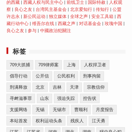
的西藏
|
西藏人权与民主中心
|
前线卫士
|
国际特赦
|
人权观
察
|
良心之友
|
台湾民主基金会
|
北京爱知行
|
传知行
|
公盟
许志永
|
新公民运动
|
独立媒体
|
全球之声
|
安全工具箱
|
西
藏行动中心
|
维吾尔在线
|
西藏之声
|
对话基金会
|
玫瑰中国
|
良心之友
|
参与
|
中國政治犯關注
标签
709大抓捕
709律师案
上海
人权捍卫者
倡导行动
公开信
公民权利
刑事拘留
刑满释放
北京
吉林
天津
宗教信仰
寻衅滋事罪
山东
强迫失踪
控告状
支援网络
无锡
无锡市
曹顺利
月度报告
本站首发
权利运动头条
残疾人
江天勇