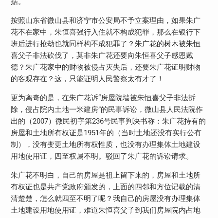
据。
按照山东省微山县和济宁市公安局不予立案理由，如果朱广
花不在家中，朱恒喜强行入住就不构成犯罪，那么在银行下
班后进行抢劫也就同样构不成犯罪了？朱广花的树木被朱恒
喜父子非法砍伐了，莫非朱广花还要向朱恒喜父子感恩戴
德？朱广花家中的财物被侵占灭失后，还要朱广花证明财物
的客观存在？这，只能证明人民警察太有才了！
更为离奇的是，在朱广花诉“房屋院墙被朱恒喜父子非法拆
除，侵占院内土地一米建房”的民事诉讼，微山县人民法院作
出的（2007）微民初字第236号民事判决书称：朱广花持有的
房屋和土地所有权证是1951年的（当时土地还没有实行公有
制），没有变更土地所有权性质，也没有办理集体土地建设
用地使用证，四至权属不明。驳回了朱广花的诉讼请求。
朱广花不明白，自己的房屋是祖上留下来的，房屋和土地所
有权证也是共产党政府颁发的，上面的四邻和方位记载的清
清楚楚，怎么就四至不明了呢？我自己的房屋没有办理集体
土地建设用地使用证，难道朱恒喜父子到我们房屋院内占地