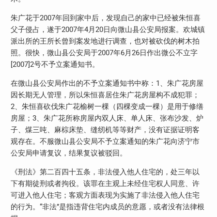
朱广花于2007年回到家中后，发现自己的家中已经被朱恒喜
父子侵占，遂于2007年4月20日向微山县公安局报案。欢城镇
派出所的王所长曾到案发地进行调查，也对被砍伐的树木拍
照。很快，微山县公安局于2007年6月26日作出微公不立字
[2007]2号不予立案通知书。
在微山县公安局作出的不予立案通知书中称：1、朱广花房屋
因长期无人管理，所以朱恒喜居住朱广花房屋构不成犯罪；
2、朱恒喜砍伐朱广花榆树一棵（四棵变成一棵）是用于修缮
房屋；3、朱广花所称房屋内双人床、单人床、张布沙发、炉
子、煤三吨、麻棕床垫、缝纫机等等财产，没有证据证明客
观存在。不服微山县公安局不予立案通知的朱广花向济宁市
公安局申请复议，结果复议被驳回。
《刑法》第二百四十五条，非法侵入他人住宅的，处三年以
下有期徒刑或者拘役。该罪在主观上未经住宅权人同意、许
可进入他人住宅；客观方面表现为实施了非法侵入他人住宅
的行为。“非法”是指违背住宅内成员的意愿，或者没有法律根