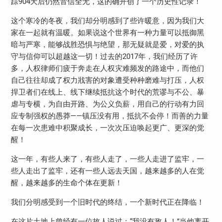
踪904天后仍然音信全无，这的确开创了一个历史性记录！
这个寒冷的冬夜，我们却分明感到了些许暖意，因为我们大
家在一起就有温暖。如果说这个世界有一种力量可以抵御黑
暗与严寒，能够战胜恐惧与绝望，那无疑就是爱，对爱的执
守与信仰可以超越这一切！过去的2017年，我们经历了许
多，人权律师们疲于奔走在人权灾难频发的路途中，而他们
自己往往却成了权力戕害的对象遭受种种磨难与打压，人权
捍卫者们在线上、线下继续抵抗这个时代的荒谬与不公、暴
虐与专横，为自由开路、为公义负薪，用自己的行动有力回
应专制强权的愚莽——镇压没有用，抵抗不会停！而善的力量
在每一次患难中积聚成长，一次次压迫唤起更广、更深的觉
醒！
这一年，有些人来了，有些人走了，一些人走进了监牢，一
些人走出了监牢，还有一些人远去天国，越来越多的人在觉
醒，越来越多的生命个体在更新！
我们分明感受到一个旧时代的终结，一个新时代正在降临！
在这片土地上曾经有一位故人说过：“我没有敌人！”当他离开