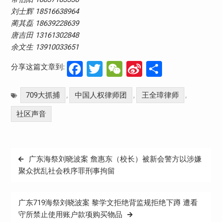
刘士辉 18516638964
蔺其磊 18639228639
唐吉田 13161302848
余文生 13910033651
Facebook
Twitter
WeChat
Sina
分
分享这篇文章到:
Weibo
享
709大抓捕
中国人权律师团
王全璋律师
,
,
,
社区声音
文
广东海祭刘晓波案 詹惠东（校长）被新会警方以涉嫌
章
聚众扰乱社会秩序罪刑事拘留
导
航
广东719海祭刘晓波案 黎学文拒绝背监规拒绝下蹲 遭看
守所禁止使用账户款项购买物品