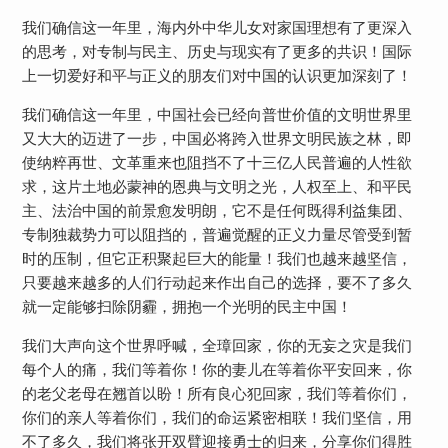
我们确信这一年里，海内外中华儿女对家国理想有了更深入
的思考，对专制与民主、历史与现实有了更多的共识！国际
上一切爱好和平与正义的朋友们对中国的认识更加深刻了！
我们确信这一年里，中国社会已经向普世价值的文明世界里
又大大的迈进了一步，中国必将跨入世界文明民族之林，即
使纳粹再世、文革重来也阻挡不了十三亿人民普遍的人性欲
求，这片土地必蒙神的恩典与文明之光，人权至上、和平民
主、法治中国的前景愈发明朗，它不是任何既得利益集团、
专制独裁势力可以阻挡的，普遍觉醒的正义力量尽管受到暂
时的压制，但它正积聚起巨大的能量！我们也越来越坚信，
只要越来越多的人们行动起来作出自己的选择，要不了多久
就一定能够扫除阴霾，拥抱一个光明的民主中国！
我们大声向这个世界呼喊，全璋回家，你的无妄之灾是我们
每个人的痛，我们等着你！你的妻儿在等着你平安回来，你
的老父老母在翘首以盼！所有良心犯回家，我们等着你们，
你们的亲人等着你们，我们的命运紧密相联！我们坚信，用
不了多久，我们将张开双臂迎接勇士的归来，分享你们得胜