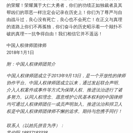
的荣耀！荣耀属于大仁大勇者，你们的功绩正如独裁者及其
帮凶们的罪恶一样注定会记录在历史上！你们为了尊严与自
由战斗过，良心没有死亡，良心也不会死亡！在正义与真理
的道路上你们不再孤独，你们奋斗的历史昭示着一个颠扑不
破的真理——抗争得自由！我们相信它并不遥远！
中国人权律师团律师
2018年1月1日
附：中国人权律师团简介
中国人权律师团成立于2013年9月13日，是一个开放性的律师
协作平台。中国人权律师团成立以来，通过发起联合声明、
介入人权案件或事件等方式为保障人权、推进法治进行了诸
多努力。认同人权理念、愿意维护公民基本权利的中国律师
均可通过人权律师团任一成员声明加入。推进法治和捍卫人
权是中国人权律师团律师不懈的追求。期待与您携手同行！
联系人（以姓氏拼音为序）：
常伯阳 18837183338