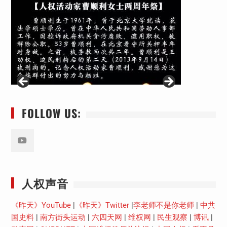
FOLLOW US:
Youtube
人权声音
《昨天》YouTube
|
《昨天》Twitter
|
李老师不是你老师
|
中共
国史料
|
南方街头运动
|
六四天网
|
维权网
|
民生观察
|
博讯
|