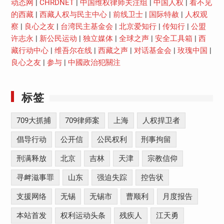
动态网
|
CHRDNET
|
中国维权律师关注组
|
中国人权
|
看不见
的西藏
|
西藏人权与民主中心
|
前线卫士
|
国际特赦
|
人权观
察
|
良心之友
|
台湾民主基金会
|
北京爱知行
|
传知行
|
公盟
许志永
|
新公民运动
|
独立媒体
|
全球之声
|
安全工具箱
|
西
藏行动中心
|
维吾尔在线
|
西藏之声
|
对话基金会
|
玫瑰中国
|
良心之友
|
参与
|
中國政治犯關注
标签
709大抓捕
709律师案
上海
人权捍卫者
倡导行动
公开信
公民权利
刑事拘留
刑满释放
北京
吉林
天津
宗教信仰
寻衅滋事罪
山东
强迫失踪
控告状
支援网络
无锡
无锡市
曹顺利
月度报告
本站首发
权利运动头条
残疾人
江天勇