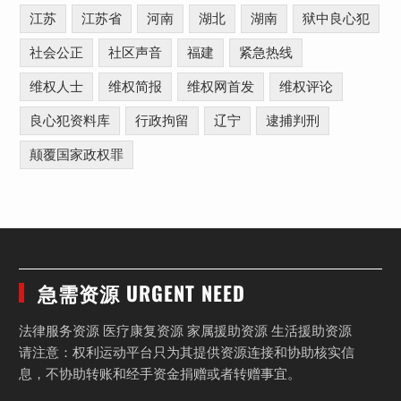
江苏
江苏省
河南
湖北
湖南
狱中良心犯
社会公正
社区声音
福建
紧急热线
维权人士
维权简报
维权网首发
维权评论
良心犯资料库
行政拘留
辽宁
逮捕判刑
颠覆国家政权罪
急需资源 URGENT NEED
法律服务资源 医疗康复资源 家属援助资源 生活援助资源
请注意：权利运动平台只为其提供资源连接和协助核实信
息，不协助转账和经手资金捐赠或者转赠事宜。