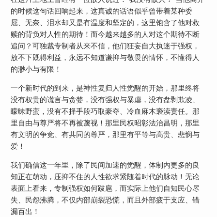
的时候这句话回响起来，这真诚的话语似乎曾带着某种委
屈、无奈、泪水却又是有温度和坚定的，这里饱含了他对救
赎的背负对人性的期待！而今越来越多的人对这个期待不断
追问？可独裁专制者从来不信，他们狂妄自大执迷于强权，
放不下既得利益，永远不知道谦抑与敬畏的情怀，不懂得人
的渺小与有限！
一个新时代的到来，是神性复归人性觉醒的开始，那里终将
没有权贵的谎言与贪婪，没有强权与暴虐，没有盘剥欺凌、
矇昧野蛮，没有不择手段巧取豪夺、冷血麻木亵渎责任。那
里自由与尊严将不再被蔑视！那里民权昭彰法治昌明，那里
有文明的争竞、有共同的尊严，那里有平等与高贵、悲悯与
爱！
我们确信这一年里，除了民间加速的觉醒，体制内更多的良
知正在萌动，压抑不住的人性欲求紧随着时代的脉动！无论
表面上看来，专制强权如何跋扈，而实际上他们自知民心尽
失、民怨沸腾，不仅内部崩裂恐慌，而且外部疲于支应、错
漏百出！