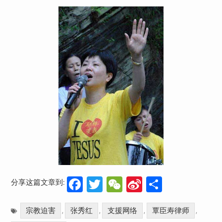
Facebook
Twitter
WeChat
Sina
分
分享这篇文章到:
Weibo
享
宗教迫害
张秀红
支援网络
覃臣寿律师
,
,
,
,