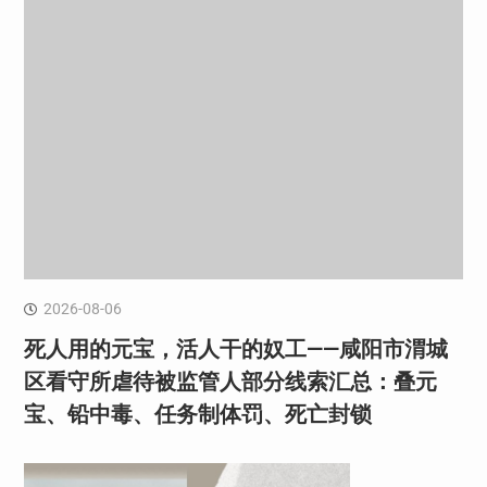
2026-08-06
死人用的元宝，活人干的奴工——咸阳市渭城
区看守所虐待被监管人部分线索汇总：叠元
宝、铅中毒、任务制体罚、死亡封锁