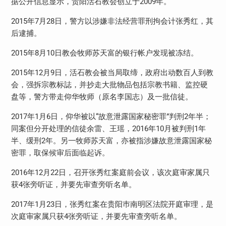
据公开信息显示，贵阳活石教会创立于2009年。
2015年7月28日，警方以涉嫌非法经营罪刑拘会计张秀红，其
后逮捕。
2015年8月10日教会牧师苏天富的银行帐户发现被冻结。
2015年12月9日，活石教会被当局取缔，政府出动数百人到教
会，强拆宗教标誌，并抄走大批物品包括宗教书籍、监控硬
盘等，警方带走仰华牧师（原名李国志）及一批信徒。
2017年1月6日，仰华被以“故意泄露国家秘密罪”判刑2年半；
同案但分开处理的信徒余雷、王瑶，2016年10月被判刑1年
半、缓刑2年。另一牧师苏天富，亦被指涉嫌故意泄露国家秘
密罪，取保候审后面临起诉。
2016年12月22日，召开张秀红案庭前会议，该次庭审家属只
获4张旁听证，并要先审查旁听名单。
2017年1月23日，张秀红案在贵阳巿南明区法院开庭审理，是
次庭审家属只获4张旁听证，并要先审查旁听名单。