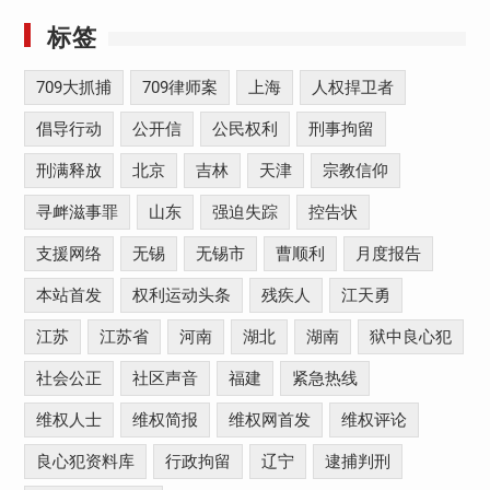
标签
709大抓捕
709律师案
上海
人权捍卫者
倡导行动
公开信
公民权利
刑事拘留
刑满释放
北京
吉林
天津
宗教信仰
寻衅滋事罪
山东
强迫失踪
控告状
支援网络
无锡
无锡市
曹顺利
月度报告
本站首发
权利运动头条
残疾人
江天勇
江苏
江苏省
河南
湖北
湖南
狱中良心犯
社会公正
社区声音
福建
紧急热线
维权人士
维权简报
维权网首发
维权评论
良心犯资料库
行政拘留
辽宁
逮捕判刑