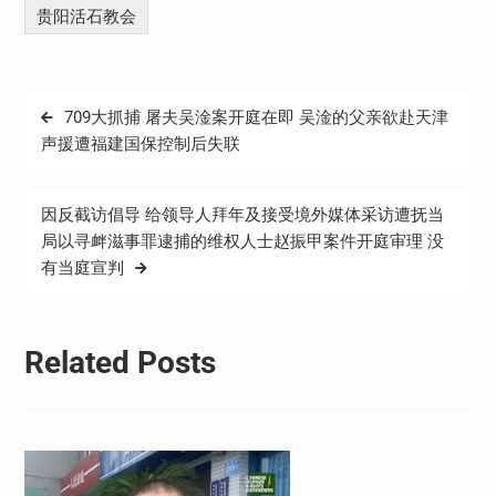
贵阳活石教会
文
709大抓捕 屠夫吴淦案开庭在即 吴淦的父亲欲赴天津
章
声援遭福建国保控制后失联
导
航
因反截访倡导 给领导人拜年及接受境外媒体采访遭抚当
局以寻衅滋事罪逮捕的维权人士赵振甲案件开庭审理 没
有当庭宣判
Related Posts