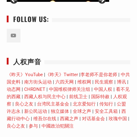
FOLLOW US:
Youtube
人权声音
《昨天》YouTube
|
《昨天》Twitter
|
李老师不是你老师
|
中共
国史料
|
南方街头运动
|
六四天网
|
维权网
|
民生观察
|
博讯
|
动态网
|
CHRDNET
|
中国维权律师关注组
|
中国人权
|
看不见
的西藏
|
西藏人权与民主中心
|
前线卫士
|
国际特赦
|
人权观
察
|
良心之友
|
台湾民主基金会
|
北京爱知行
|
传知行
|
公盟
许志永
|
新公民运动
|
独立媒体
|
全球之声
|
安全工具箱
|
西
藏行动中心
|
维吾尔在线
|
西藏之声
|
对话基金会
|
玫瑰中国
|
良心之友
|
参与
|
中國政治犯關注