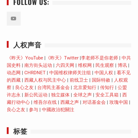
FOLLOW US:
Youtube
人权声音
《昨天》YouTube
|
《昨天》Twitter
|
李老师不是你老师
|
中共
国史料
|
南方街头运动
|
六四天网
|
维权网
|
民生观察
|
博讯
|
动态网
|
CHRDNET
|
中国维权律师关注组
|
中国人权
|
看不见
的西藏
|
西藏人权与民主中心
|
前线卫士
|
国际特赦
|
人权观
察
|
良心之友
|
台湾民主基金会
|
北京爱知行
|
传知行
|
公盟
许志永
|
新公民运动
|
独立媒体
|
全球之声
|
安全工具箱
|
西
藏行动中心
|
维吾尔在线
|
西藏之声
|
对话基金会
|
玫瑰中国
|
良心之友
|
参与
|
中國政治犯關注
标签