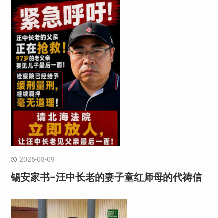
2026-08-09
锡安家书–汪中长老的妻子童红⁩师母的代祷信