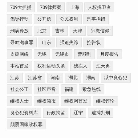
709大抓捕
709律师案
上海
人权捍卫者
倡导行动
公开信
公民权利
刑事拘留
刑满释放
北京
吉林
天津
宗教信仰
寻衅滋事罪
山东
强迫失踪
控告状
支援网络
无锡
无锡市
曹顺利
月度报告
本站首发
权利运动头条
残疾人
江天勇
江苏
江苏省
河南
湖北
湖南
狱中良心犯
社会公正
社区声音
福建
紧急热线
维权人士
维权简报
维权网首发
维权评论
良心犯资料库
行政拘留
辽宁
逮捕判刑
颠覆国家政权罪