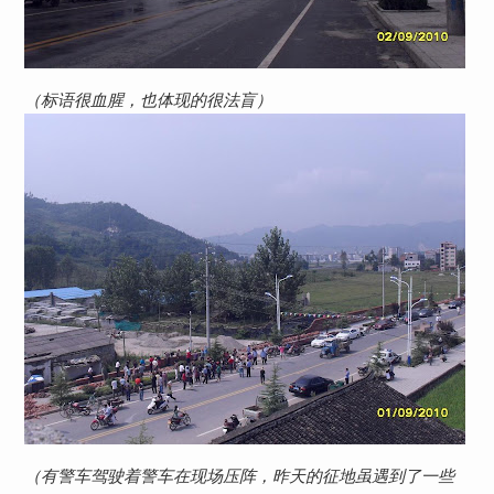
（标语很血腥，也体现的很法盲）
（有警车驾驶着警车在现场压阵，昨天的征地虽遇到了一些