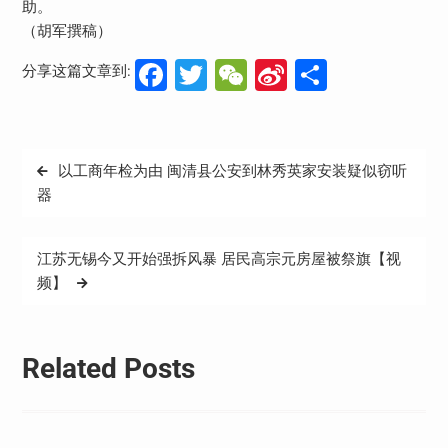
助。
（胡军撰稿）
Facebook
Twitter
WeChat
Sina
分
分享这篇文章到:
Weibo
享
文
以工商年检为由 闽清县公安到林秀英家安装疑似窃听
章
器
导
航
江苏无锡今又开始强拆风暴 居民高宗元房屋被祭旗【视
频】
Related Posts