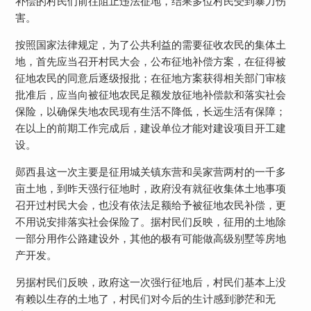
补偿的村民们前往阻止违法征地，结果多位村民受到暴力伤
害。
按照国家法律规定，为了公共利益的需要征收农民的集体土
地，首先应当召开村民大会，公布征地补偿方案，在征得被
征地农民的同意后逐级报批；在征地方案获得相关部门审核
批准后，应当向被征地农民足额发放征地补偿款和落实社会
保险，以确保失地农民现有生活不降低，长远生活有保障；
在以上的前期工作完成后，建设单位才能对建设项目开工建
设。
郧西县这一次主要是征用城关镇东营和吴家营两村的一千多
亩土地，到昨天强行征地时，政府没有就征收集体土地事项
召开过村民大会，也没有依法足额给予被征地农民补偿，更
不用说安排落实社会保险了。据村民们反映，征用的土地除
一部分用作公路建设外，其他的极有可能做高级别墅等房地
产开发。
另据村民们反映，政府这一次强行征地后，村民们基本上没
有赖以生存的土地了，村民们对今后的生计感到渺茫和无