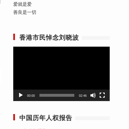
维
爱就是爱
善良是一切
香港市民悼念刘晓波
视
频
播
放
器
00:00
02:46
中国历年人权报告