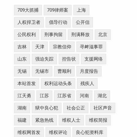
709大抓捕
709律师案
上海
人权捍卫者
倡导行动
公开信
公民权利
刑事拘留
刑满释放
北京
吉林
天津
宗教信仰
寻衅滋事罪
山东
强迫失踪
控告状
支援网络
无锡
无锡市
曹顺利
月度报告
本站首发
权利运动头条
残疾人
江天勇
江苏
江苏省
河南
湖北
湖南
狱中良心犯
社会公正
社区声音
福建
紧急热线
维权人士
维权简报
维权网首发
维权评论
良心犯资料库