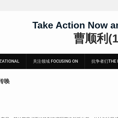
江溪街道访民顾玲娣书面涉黑涉恶刑事报
死人用的元宝，活人干
虐待被监管人部分线索
体罚、死亡封锁
Take Action Now a
曹顺利(19
ATIONAL
关注领域 FOCUSING ON
抗争者们THE RE
传唤