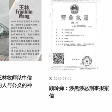
王林牧师狱中信
2026-08-06
的人与公义的神
顾玲娣：涉黑涉恶刑事报案
信