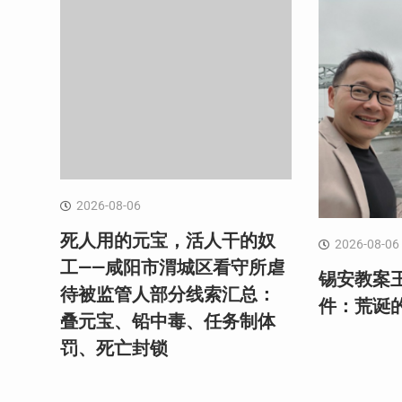
2026-08-06
死人用的元宝，活人干的奴
2026-08-06
工——咸阳市渭城区看守所虐
锡安教案
待被监管人部分线索汇总：
件：荒诞
叠元宝、铅中毒、任务制体
罚、死亡封锁