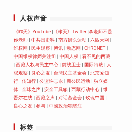
Youtube
人权声音
《昨天》YouTube
|
《昨天》Twitter
|
李老师不是
你老师
|
中共国史料
|
南方街头运动
|
六四天网
|
维权网
|
民生观察
|
博讯
|
动态网
|
CHRDNET
|
中国维权律师关注组
|
中国人权
|
看不见的西藏
|
西藏人权与民主中心
|
前线卫士
|
国际特赦
|
人
权观察
|
良心之友
|
台湾民主基金会
|
北京爱知
行
|
传知行
|
公盟许志永
|
新公民运动
|
独立媒
体
|
全球之声
|
安全工具箱
|
西藏行动中心
|
维
吾尔在线
|
西藏之声
|
对话基金会
|
玫瑰中国
|
良心之友
|
参与
|
中國政治犯關注
标签