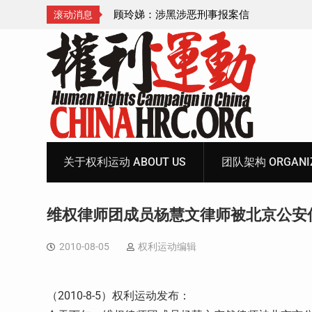
玲娣：涉黑涉恶刑事报案信
无锡市新吴区
滚动消息
案无人理
Skip
to
content
关于权利运动 ABOUT US
团队架构 ORGANIZ
维权律师团成员杨慧文律师被北京公安
2010-08-05
权利运动编辑
（2010-8-5）权利运动发布：