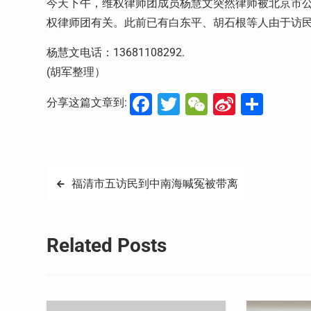
今天下午，维权律师团成员杨慧文突然律师被北京市
权律师团有关。此前已有白东平、胡石根等人由于访
杨慧文电话：13681108292.
(胡军整理）
Facebook
Twitter
WeChat
Sina
分
分享这篇文章到:
Weibo
享
文
福清市五访民到中南海喊冤被带离
章
导
Related Posts
航