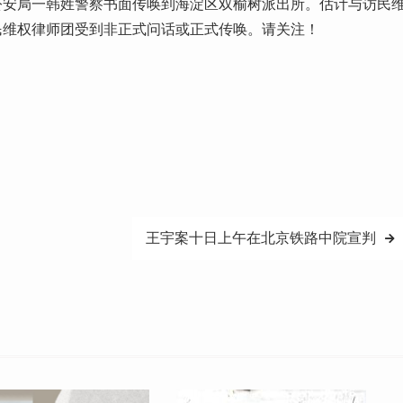
公安局一韩姓警察书面传唤到海淀区双榆树派出所。估计与访民
民维权律师团受到非正式问话或正式传唤。请关注！
王宇案十日上午在北京铁路中院宣判