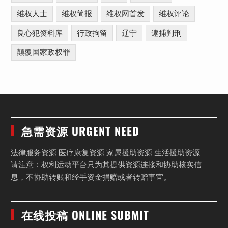
维权人士
维权简报
维权网首发
维权评论
良心犯资料库
行政拘留
辽宁
逮捕判刑
颠覆国家政权罪
急需资源 URGENT NEED
法律服务资源 医疗康复资源 家属援助资源 生活援助资源
请注意：权利运动平台只为其提供资源连接和协助核实信
息，不协助转账和经手资金捐赠或者转赠事宜。
在线投稿 ONLINE SUBMIT