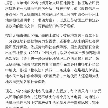
据悉，今年锡山区锡北镇开始大肆征地拆迁，被征地农民要
求镇政府公示征地拆迁的合法手续被拒绝，依《政府信息公
开条例》向无锡市国土局和锡山区国土分局申请公开征用土
地的报批说明书（一书四方案），以及江苏省国土厅和江苏
省政府的批准文件，两职能部门均不予理睬。
按照无锡市锡山区锡北镇的土政策，被征地农民不仅拿不到
一分钱征地补偿款和劳力安置费，还要拿出钱来购买社会保
险和医疗保险。依据劳动和社会保障部、国土资源部联合发
出的劳社部发（2007）14号文件，以及今年国土资源部连续
两次发出《关于进一步做好征地管理工作的通知》规定，象
无锡市锡北镇失地农民的养老和医疗保险必须由征地补偿款
中解决。依据《物权法》第四十二条规定，在足额支付被征
地农民土地补偿金和劳力安置费后，土地使用人还必须为失
地农民交纳各项社会保险。
现在，锡北镇的失地农民住进了安置房，每个月只有300多元
人民币的保养金，这还不够支付每个月的水电费，与通过非
法征地拆迁已过上穷奢极侈生活的暴发户干部相比较，完全