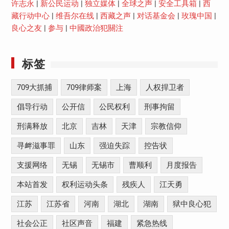
许志永
|
新公民运动
|
独立媒体
|
全球之声
|
安全工具箱
|
西
藏行动中心
|
维吾尔在线
|
西藏之声
|
对话基金会
|
玫瑰中国
|
良心之友
|
参与
|
中國政治犯關注
标签
709大抓捕
709律师案
上海
人权捍卫者
倡导行动
公开信
公民权利
刑事拘留
刑满释放
北京
吉林
天津
宗教信仰
寻衅滋事罪
山东
强迫失踪
控告状
支援网络
无锡
无锡市
曹顺利
月度报告
本站首发
权利运动头条
残疾人
江天勇
江苏
江苏省
河南
湖北
湖南
狱中良心犯
社会公正
社区声音
福建
紧急热线