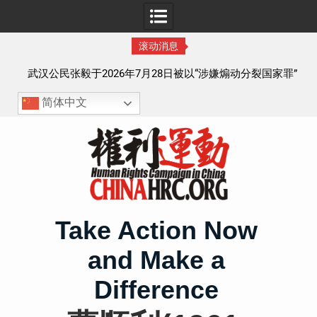
滚动消息
察以
武汉公民张毅于2026年7月28日被以“涉嫌煽动分裂国家罪”
执行逮捕 目前羁押在拉萨市看守所
简体中文
Skip
to
content
Take Action Now
and Make a
Difference