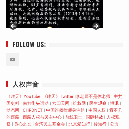
FOLLOW US:
Youtube
人权声音
《昨天》YouTube
|
《昨天》Twitter
|
李老师不是你老师
|
中共
国史料
|
南方街头运动
|
六四天网
|
维权网
|
民生观察
|
博讯
|
动态网
|
CHRDNET
|
中国维权律师关注组
|
中国人权
|
看不见
的西藏
|
西藏人权与民主中心
|
前线卫士
|
国际特赦
|
人权观
察
|
良心之友
|
台湾民主基金会
|
北京爱知行
|
传知行
|
公盟