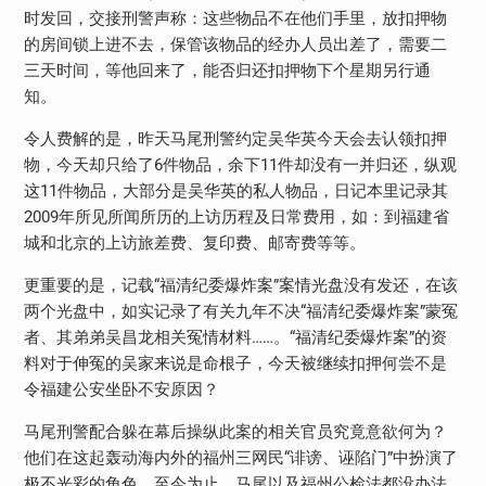
时发回，交接刑警声称：这些物品不在他们手里，放扣押物
的房间锁上进不去，保管该物品的经办人员出差了，需要二
三天时间，等他回来了，能否归还扣押物下个星期另行通
知。
令人费解的是，昨天马尾刑警约定吴华英今天会去认领扣押
物，今天却只给了6件物品，余下11件却没有一并归还，纵观
这11件物品，大部分是吴华英的私人物品，日记本里记录其
2009年所见所闻所历的上访历程及日常费用，如：到福建省
城和北京的上访旅差费、复印费、邮寄费等等。
更重要的是，记载“福清纪委爆炸案”案情光盘没有发还，在该
两个光盘中，如实记录了有关九年不决“福清纪委爆炸案”蒙冤
者、其弟弟吴昌龙相关冤情材料……。“福清纪委爆炸案”的资
料对于伸冤的吴家来说是命根子，今天被继续扣押何尝不是
令福建公安坐卧不安原因？
马尾刑警配合躲在幕后操纵此案的相关官员究竟意欲何为？
他们在这起轰动海内外的福州三网民“诽谤、诬陷门”中扮演了
极不光彩的角色，至今为止，马尾以及福州公检法都没办法