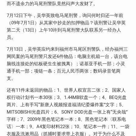
而不遗余力的马尾刑警队竟然闷声大发财了。
7月12日下午，吴华英致电马尾刑警，询问何时归还一年前
（09年7月1日）从其家中抄走的扣押物品？该刑警让吴华英
第二天（13日）上午10许到马尾刑警大队联系另一经办人
员。
7月13日，吴华英应约来到福州市马尾区刑警队，经办福州三
网民案的马尾刑警只发还6件物品：电脑主机箱一台，该台电
脑线连接处的铝板硬生生被拽离）；诺基亚手机一部；小灵
通手机一部；项链一条；百元人民币两张；数码录音笔两
支。
还有11件未返回的物品：1、世界人权宣言二张；2、国家人
权行动计划书一本30张；3、1.44MB软盘一个；4、BEQ光盘
两片、上有手写“新唐人视频报道福清纪委爆炸案”文字；5、
MITSOBISHI光盘四片；6、SONY DOD光盘一张上有“无央哉”
字样；7、2009年黑色笔记本一本；8、黑色笔记本〈联系电
话〉一本；9、A4复印材料22张；10、笔记本一件；11、一袋
衣服及洗漱用品（抓捕时要求带上衣服）。对于为什么不及