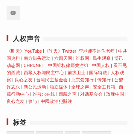
Youtube
人权声音
《昨天》YouTube
|
《昨天》Twitter
|
李老师不是你老师
|
中共
国史料
|
南方街头运动
|
六四天网
|
维权网
|
民生观察
|
博讯
|
动态网
|
CHRDNET
|
中国维权律师关注组
|
中国人权
|
看不见
的西藏
|
西藏人权与民主中心
|
前线卫士
|
国际特赦
|
人权观
察
|
良心之友
|
台湾民主基金会
|
北京爱知行
|
传知行
|
公盟
许志永
|
新公民运动
|
独立媒体
|
全球之声
|
安全工具箱
|
西
藏行动中心
|
维吾尔在线
|
西藏之声
|
对话基金会
|
玫瑰中国
|
良心之友
|
参与
|
中國政治犯關注
标签