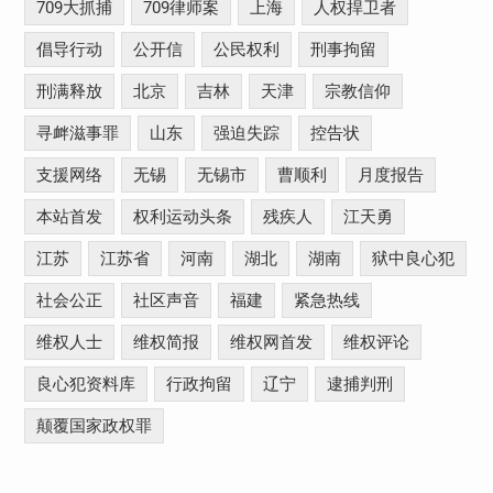
709大抓捕
709律师案
上海
人权捍卫者
倡导行动
公开信
公民权利
刑事拘留
刑满释放
北京
吉林
天津
宗教信仰
寻衅滋事罪
山东
强迫失踪
控告状
支援网络
无锡
无锡市
曹顺利
月度报告
本站首发
权利运动头条
残疾人
江天勇
江苏
江苏省
河南
湖北
湖南
狱中良心犯
社会公正
社区声音
福建
紧急热线
维权人士
维权简报
维权网首发
维权评论
良心犯资料库
行政拘留
辽宁
逮捕判刑
颠覆国家政权罪