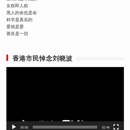
女权即人权
黑人的命也是命
科学是真实的
爱就是爱
善良是一切
香港市民悼念刘晓波
视
频
播
放
器
00:00
02:46