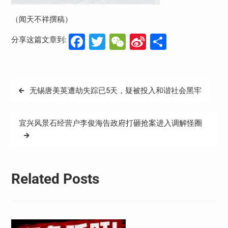
（闻天不祥撰稿）
Facebook
Twitter
WeChat
Sina
分
分享这篇文章到:
Weibo
享
文
无锡唐美英遭劫失踪已5天，疑被投入和谐社会黑牢
章
导
宜兴风景石经营户李俊海告政府打砸抢案进入调解怪圈
航
Related Posts