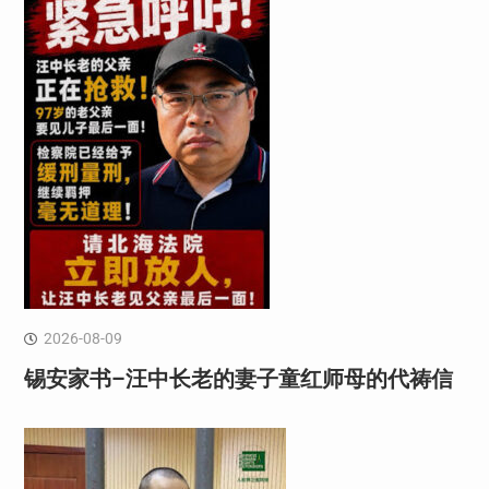
2026-08-09
锡安家书–汪中长老的妻子童红⁩师母的代祷信