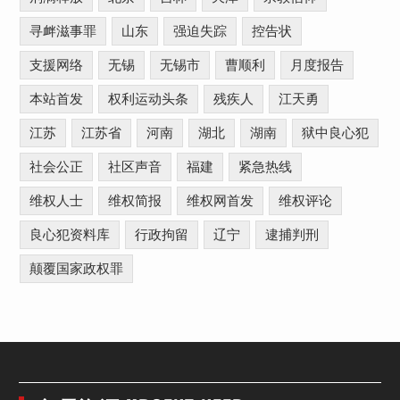
寻衅滋事罪
山东
强迫失踪
控告状
支援网络
无锡
无锡市
曹顺利
月度报告
本站首发
权利运动头条
残疾人
江天勇
江苏
江苏省
河南
湖北
湖南
狱中良心犯
社会公正
社区声音
福建
紧急热线
维权人士
维权简报
维权网首发
维权评论
良心犯资料库
行政拘留
辽宁
逮捕判刑
颠覆国家政权罪