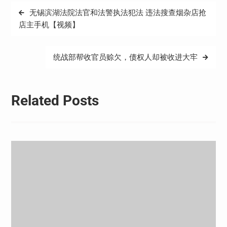
文
无锡滨湖法院法官和法警执法犯法 违法搜查烟杂店抢
章
店主手机【视频】
导
航
统战部帮收官员赊欠，债权人却被收进大牢
Related Posts