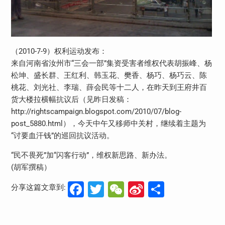
（2010-7-9）权利运动发布：
来自河南省汝州市“三会一部”集资受害者维权代表胡振峰、杨
松坤、盛长群、王红利、韩玉花、樊香、杨巧、杨巧云、陈
桃花、刘光社、李瑞、薛会民等十二人，在昨天到王府井百
货大楼拉横幅抗议后（见昨日发稿：
http://rightscampaign.blogspot.com/2010/07/blog-
post_5880.html），今天中午又移师中关村，继续着主题为
“讨要血汗钱”的巡回抗议活动。
“民不畏死”加“闪客行动”，维权新思路、新办法。
(胡军撰稿）
Facebook
Twitter
WeChat
Sina
分
分享这篇文章到:
Weibo
享