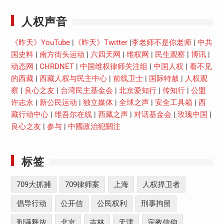
人权声音
《昨天》YouTube
|
《昨天》Twitter
|
李老师不是你老师
|
中共
国史料
|
南方街头运动
|
六四天网
|
维权网
|
民生观察
|
博讯
|
动态网
|
CHRDNET
|
中国维权律师关注组
|
中国人权
|
看不见
的西藏
|
西藏人权与民主中心
|
前线卫士
|
国际特赦
|
人权观
察
|
良心之友
|
台湾民主基金会
|
北京爱知行
|
传知行
|
公盟
许志永
|
新公民运动
|
独立媒体
|
全球之声
|
安全工具箱
|
西
藏行动中心
|
维吾尔在线
|
西藏之声
|
对话基金会
|
玫瑰中国
|
良心之友
|
参与
|
中國政治犯關注
标签
709大抓捕
709律师案
上海
人权捍卫者
倡导行动
公开信
公民权利
刑事拘留
刑满释放
北京
吉林
天津
宗教信仰