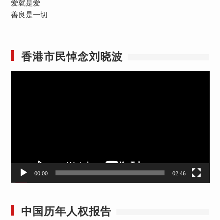
爱就是爱
善良是一切
香港市民悼念刘晓波
视
频
播
放
器
00:00
02:46
中国历年人权报告