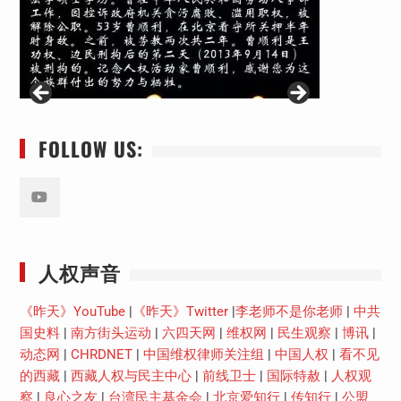
FOLLOW US:
Youtube
人权声音
《昨天》YouTube
|
《昨天》Twitter
|
李老师不是你老师
|
中共
国史料
|
南方街头运动
|
六四天网
|
维权网
|
民生观察
|
博讯
|
动态网
|
CHRDNET
|
中国维权律师关注组
|
中国人权
|
看不见
的西藏
|
西藏人权与民主中心
|
前线卫士
|
国际特赦
|
人权观
察
|
良心之友
|
台湾民主基金会
|
北京爱知行
|
传知行
|
公盟