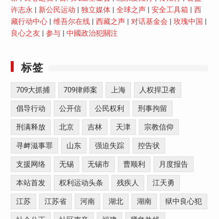
许志永
|
新公民运动
|
独立媒体
|
全球之声
|
安全工具箱
|
西
藏行动中心
|
维吾尔在线
|
西藏之声
|
对话基金会
|
玫瑰中国
|
良心之友
|
参与
|
中國政治犯關注
标签
709大抓捕
709律师案
上海
人权捍卫者
倡导行动
公开信
公民权利
刑事拘留
刑满释放
北京
吉林
天津
宗教信仰
寻衅滋事罪
山东
强迫失踪
控告状
支援网络
无锡
无锡市
曹顺利
月度报告
本站首发
权利运动头条
残疾人
江天勇
江苏
江苏省
河南
湖北
湖南
狱中良心犯