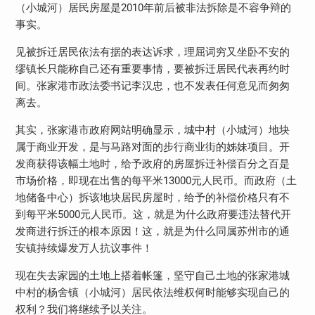
（小城河）居民房屋是2010年前后被非法拆除是不容争辩的
事实。
见被拆迁居民依法有据的表达诉求，理屈词穷又坐卧不安的
缪镇长只能称自己还有重要事情，要被拆迁居民代表再约时
间。张家港市政法委书记李汉忠，也不发表任何意见而匆匆
离去。
其实，张家港市政府网站明确显示，城中村（小城河）地块
属于商业开发，是与马路对面的步行商业街的姊妹项目。开
发商获得该幅土地时，给予政府的房屋拆迁补偿百分之百是
市场价格，即现在出售的每平米13000元人民币。而政府（土
地储备中心）拆该地块居民房屋时，给予的补偿价格只有不
到每平米5000元人民币。这，就是为什么政府要违法替代开
发商进行拆迁的根本原因！这，就是为什么同属苏州市的通
安镇持续爆发万人抗议事件！
现在失去家园的土地上搭着帐篷，坚守自己土地的张家港城
中村的杨舍镇（小城河）居民依法维权何时能够实现自己的
权利？我们将继续予以关注。