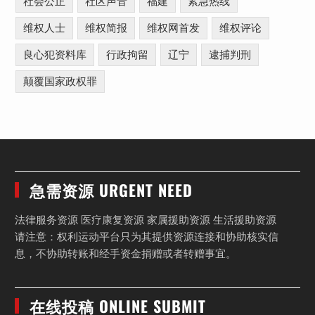
社会公正
社区声音
福建
紧急热线
维权人士
维权简报
维权网首发
维权评论
良心犯资料库
行政拘留
辽宁
逮捕判刑
颠覆国家政权罪
急需资源 URGENT NEED
法律服务资源 医疗康复资源 家属援助资源 生活援助资源
请注意：权利运动平台只为其提供资源连接和协助核实信
息，不协助转账和经手资金捐赠或者转赠事宜。
在线投稿 ONLINE SUBMIT