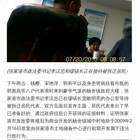
(张家港市政法委书记李汉忠和缪镇长正在接待被拆迁居民）
下午两点，钱樱、宋艳萍、郭和平以及身患肾病挂着吊瓶的
郭惠燕等八户代表准时来到豪华气派的杨舍镇政府大楼，张
家港市政法委书记李汉忠已在缪镇长宽敞明亮的办公室等待
被拆迁居民代表。双方见面后直奔主题，居民代表拿出了早
已准备好的、通过政府信息公开获得的证据材料，证明张家
港市发改委将规划为商业开发的杨舍镇城中村地块于2009年2
月16日批复由张家港市土地储备中心进行前期开发属于违法
行政行为。