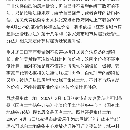
已非法将自己的房屋拆除，但自己并不希望纠缠于政府的不
法，只是按照法律规定，给予自己回迁，或者合理的货币补
偿。居民代表钱樱拿出来从张家港市政府网站上下载的2009
年4月公布的基准价格和区位价格，要求依据《江苏省城市房
屋拆迁管理办法》第十八条和《张家港市城市房屋拆迁管理
办法》相关规定计算房屋拆迁安置补偿。
刚才还口口声声要做到不损害被拆迁居民合法权益的缪镇
长，此时竟然称基准价格就是区位价格，这两个价格不能重
复计算。面对不知是真不懂还是假无知的缪镇长，钱樱、郭
惠燕等代表依据相关法律法规据理力争。自知理亏的缪镇长
又称，被拆迁居民房屋地块属于集体土地，不具有市场交易
的价格，不能按照基准价格+区位价格计算补偿。
既然是集体土地，2009年2月16日张家港市发改委怎么可以依
据《国有土地储备办法》批复给予土地储备中心？《国有土
地储备办法》顾名思义是国有土地。既然还是集体土地，
2009年4月13日张家港市建设局作为房屋拆迁的行政主管部门
怎么可以向土地储备中心发放拆迁许可证？要知道，城中村