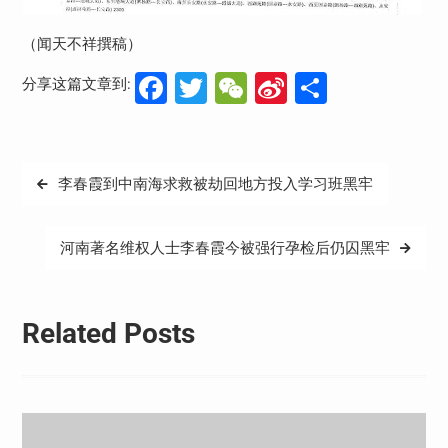
（闻天不祥撰稿）
Facebook
Twitter
WeChat
Sina
分
分享这篇文章到:
Weibo
享
文
李春霞到中南海求救被劫回地方投入学习班黑牢
章
导
河南著名维权人士李春霞今被强行孕检后仍囚黑牢
航
Related Posts