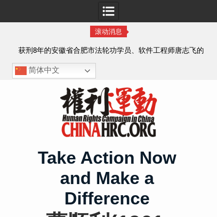
滚动消息
实名
获刑8年的安徽省合肥市法轮功学员、软件工程师唐志飞的
案情及简历
简体中文
Skip
to
content
Take Action Now
and Make a
Difference