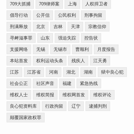
709大抓捕
709律师案
上海
人权捍卫者
倡导行动
公开信
公民权利
刑事拘留
刑满释放
北京
吉林
天津
宗教信仰
寻衅滋事罪
山东
强迫失踪
控告状
支援网络
无锡
无锡市
曹顺利
月度报告
本站首发
权利运动头条
残疾人
江天勇
江苏
江苏省
河南
湖北
湖南
狱中良心犯
社会公正
社区声音
福建
紧急热线
维权人士
维权简报
维权网首发
维权评论
良心犯资料库
行政拘留
辽宁
逮捕判刑
颠覆国家政权罪