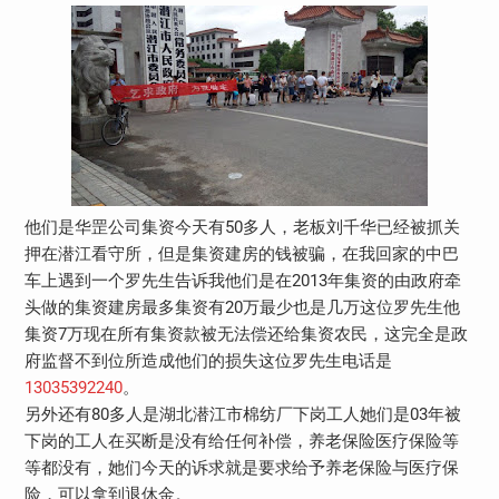
他们是华罡公司集资今天有50多人，老板刘千华已经被抓关
押在潜江看守所，但是集资建房的钱被骗，在我回家的中巴
车上遇到一个罗先生告诉我他们是在2013年集资的由政府牵
头做的集资建房最多集资有20万最少也是几万这位罗先生他
集资7万现在所有集资款被无法偿还给集资农民，这完全是政
府监督不到位所造成他们的损失这位罗先生电话是
13035392240
。
另外还有80多人是湖北潜江市棉纺厂下岗工人她们是03年被
下岗的工人在买断是没有给任何补偿，养老保险医疗保险等
等都没有，她们今天的诉求就是要求给予养老保险与医疗保
险，可以拿到退休金。