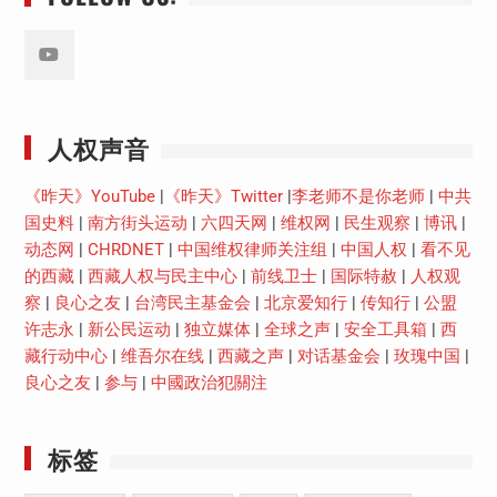
Youtube
人权声音
《昨天》YouTube
|
《昨天》Twitter
|
李老师不是你老师
|
中共
国史料
|
南方街头运动
|
六四天网
|
维权网
|
民生观察
|
博讯
|
动态网
|
CHRDNET
|
中国维权律师关注组
|
中国人权
|
看不见
的西藏
|
西藏人权与民主中心
|
前线卫士
|
国际特赦
|
人权观
察
|
良心之友
|
台湾民主基金会
|
北京爱知行
|
传知行
|
公盟
许志永
|
新公民运动
|
独立媒体
|
全球之声
|
安全工具箱
|
西
藏行动中心
|
维吾尔在线
|
西藏之声
|
对话基金会
|
玫瑰中国
|
良心之友
|
参与
|
中國政治犯關注
标签