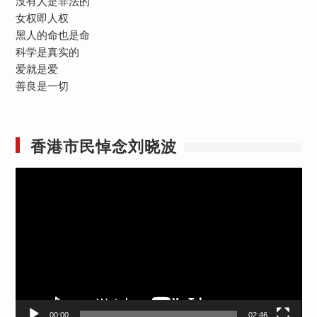
没有人是非法的
女权即人权
黑人的命也是命
科学是真实的
爱就是爱
善良是一切
香港市民悼念刘晓波
视
频
播
放
器
00:00
02:46