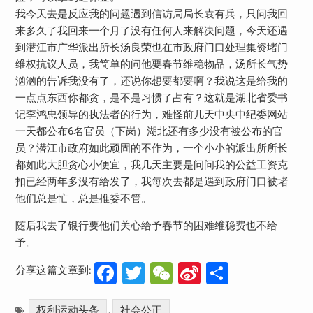
我今天去是反应我的问题遇到信访局局长袁有兵，只问我回
来多久了我回来一个月了没有任何人来解决问题，今天还遇
到潜江市广华派出所长汤良荣也在市政府门口处理集资堵门
维权抗议人员，我简单的问他要春节维稳物品，汤所长气势
汹汹的告诉我没有了，还说你想要都要啊？我说这是给我的
一点点东西你都贪，是不是习惯了占有？这就是湖北省委书
记李鸿忠领导的执法者的行为，难怪前几天中央中纪委网站
一天都公布6名官员（下岗）湖北还有多少没有被公布的官
员？潜江市政府如此顽固的不作为，一个小小的派出所所长
都如此大胆贪心小便宜，我几天主要是问问我的公益工资克
扣已经两年多没有给发了，我每次去都是遇到政府门口被堵
他们总是忙，总是推委不管。
随后我去了银行要他们关心给予春节的困难维稳费也不给
予。
Facebook
Twitter
WeChat
Sina
分
分享这篇文章到:
Weibo
享
权利运动头条
社会公正
,