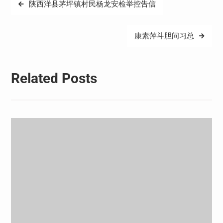
文
陕西洋县茅坪镇村民杨龙安检举控告信
章
导
康素萍斗胆问习总
航
Related Posts