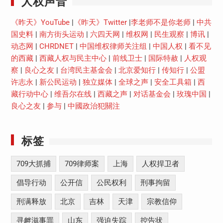
人权声音
《昨天》YouTube
|
《昨天》Twitter
|
李老师不是你老师
|
中共
国史料
|
南方街头运动
|
六四天网
|
维权网
|
民生观察
|
博讯
|
动态网
|
CHRDNET
|
中国维权律师关注组
|
中国人权
|
看不见
的西藏
|
西藏人权与民主中心
|
前线卫士
|
国际特赦
|
人权观
察
|
良心之友
|
台湾民主基金会
|
北京爱知行
|
传知行
|
公盟
许志永
|
新公民运动
|
独立媒体
|
全球之声
|
安全工具箱
|
西
藏行动中心
|
维吾尔在线
|
西藏之声
|
对话基金会
|
玫瑰中国
|
良心之友
|
参与
|
中國政治犯關注
标签
709大抓捕
709律师案
上海
人权捍卫者
倡导行动
公开信
公民权利
刑事拘留
刑满释放
北京
吉林
天津
宗教信仰
寻衅滋事罪
山东
强迫失踪
控告状