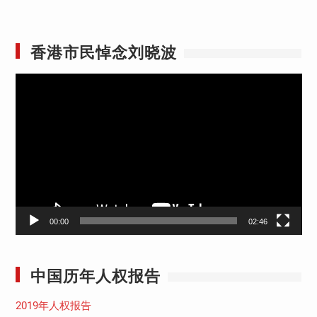
香港市民悼念刘晓波
视
频
播
放
器
00:00
02:46
中国历年人权报告
2019年人权报告