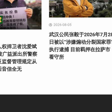
2026-08-05
武汉公民张毅于2026年7月2
日被以“涉嫌煽动分裂国家罪
人权捍卫者沈爱斌
执行逮捕 目前羁押在拉萨市
日被广益派出所警察
看守所
反监督管理规定从
后音信全无