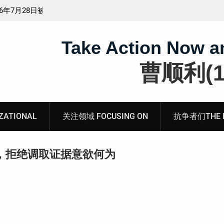
煽动分裂国
会见被寻衅滋事罪的山东枣庄维权人士张超的情况通
Take Action Now a
曹顺利(19
ATIONAL
关注领域 FOCUSING ON
抗争者们THE RE
，拒绝调取证据意欲何为