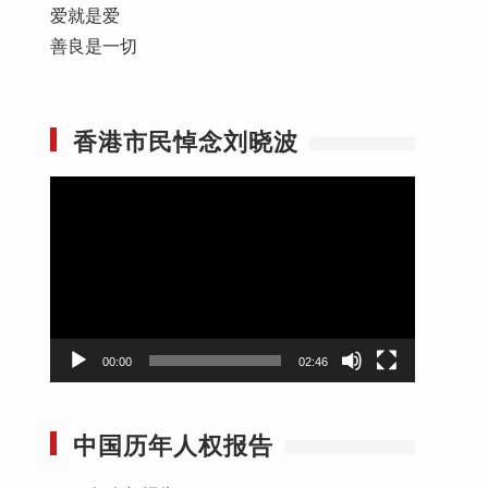
爱就是爱
善良是一切
香港市民悼念刘晓波
视
频
播
放
器
00:00
02:46
中国历年人权报告