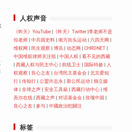
Youtube
人权声音
状
《昨天》YouTube
|
《昨天》Twitter
|
李老师不是
你老师
|
中共国史料
|
南方街头运动
|
六四天网
|
维权网
|
民生观察
|
博讯
|
动态网
|
CHRDNET
|
中国维权律师关注组
|
中国人权
|
看不见的西藏
三
|
西藏人权与民主中心
|
前线卫士
|
国际特赦
|
人
年
权观察
|
良心之友
|
台湾民主基金会
|
北京爱知
行
|
传知行
|
公盟许志永
|
新公民运动
|
独立媒
体
|
全球之声
|
安全工具箱
|
西藏行动中心
|
维
吾尔在线
|
西藏之声
|
对话基金会
|
玫瑰中国
|
良心之友
|
参与
|
中國政治犯關注
标签
。