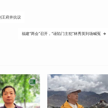
到王府井抗议
福建“两会”召开，“诬陷门主犯”林秀英到场喊冤