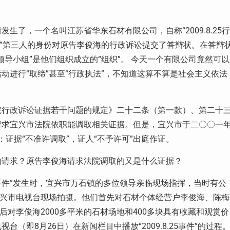
了，一个名叫江苏省华东石材有限公司，自称“2009.8.25行
讼”第三人的身份对原告李俊海的行政诉讼提交了答辩状。在答辩
导小组”是他们组织成立的“组织”。 今天一个有限公司竟然可以
动进行“取缔”甚至“行政执法”，不知道这算不算是社会主义依法
院行政诉讼证据若干问题的规定》二十二条（第一款）、第二十
请求宜兴市法院依职能调取相关证据。但是，宜兴市于二〇〇一
书：证据“不准许调取”，证人“不予许可”出庭作证。
的请求？原告李俊海请求法院调取的又是什么证据？
.8.25事件”发生时，宜兴市万石镇的多位领导亲临现场指挥，当时有公
宜兴市电视台现场拍摄。他们首先对石材个体经营户李俊海、陈梅
后对李俊海2000多平米的石材场地和400多块具有收藏和观赏价
即8月26日）在新闻栏目中播放“2009.8.25事件”的过程