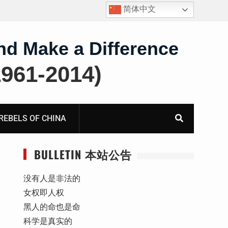
简体中文
报
获刑10年的“推墙大联盟案”任建平在永川监狱度过其62
岁生日
nd Make a Difference
61-2014)
BELS OF CHINA
BULLETIN 本站公告
没有人是非法的
女权即人权
黑人的命也是命
科学是真实的