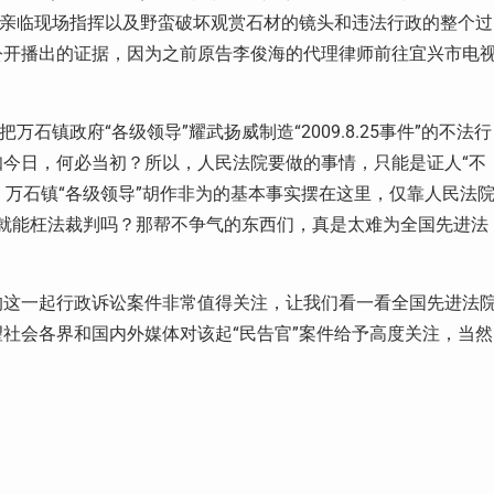
”亲临现场指挥以及野蛮破坏观赏石材的镜头和违法行政的整个过
公开播出的证据，因为之前原告李俊海的代理律师前往宜兴市电
石镇政府“各级领导”耀武扬威制造“2009.8.25事件”的不法行
今日，何必当初？所以，人民法院要做的事情，只能是证人“不
，万石镇“各级领导”胡作非为的基本事实摆在这里，仅靠人民法
证据就能枉法裁判吗？那帮不争气的东西们，真是太难为全国先进法
的这一起行政诉讼案件非常值得关注，让我们看一看全国先进法
社会各界和国内外媒体对该起“民告官”案件给予高度关注，当然