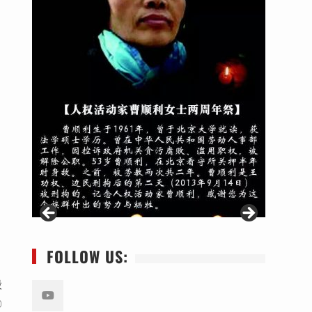
FOLLOW US:
毁
〇