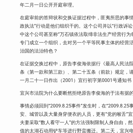
年二月一日公开开庭审理。
在庭审前的答辩状和交换证据过程中，匪夷所思的事情发生
政执法”行动是他们组织干的。这个公司并以“行政诉
中这个公司甚至称“万石镇依法取缔非法生产经营行为领
专门成立一个组织，去对另一个平等民事主体的经营活
治国的法治特色？
在证据交换过程中，原告李俊海依据行《最高人民法
条（第一款和第三款）、第二十五条（前款）规定，
一月二十一日作出（2001）宜行初字第0001号通知
宜兴市法院为什么要断然拒绝原告李俊海的于法有据
事情必须回到“2009.8.25事件”发生时，在“2009
安、城管以及大量身穿便衣的人员，更有“党的喉舌”
夫妻采取“数人看守一人”的方法强制限制人身自由，然
值的太湖石动用铲车等进行野蛮搬迁。第二天，宜兴电视台（