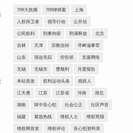
709大抓捕
709律师案
上海
视
人权捍卫者
倡导行动
公开信
公民权利
刑事拘留
刑满释放
北京
吉林
天津
宗教信仰
寻衅滋事罪
院
山东
强迫失踪
控告状
支援网络
无锡
无锡市
曹顺利
月度报告
本站首发
权利运动头条
残疾人
院
江天勇
江苏
江苏省
河南
湖北
湖南
狱中良心犯
社会公正
社区声音
福建
紧急热线
维权人士
维权简报
维权网首发
维权评论
良心犯资料库