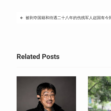
文
被剥夺国籍和待遇二十八年的伤残军人赵国有今
章
导
航
Related Posts