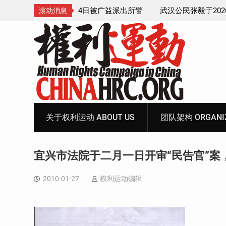
4日被广益派出所警
武汉公民张毅于2026年7月28日被以“涉嫌
滚动消息
中带走后音信全无
家罪”执行逮捕 目前羁押在拉萨市看守所
Skip
to
content
关于权利运动 ABOUT US
团队架构 ORGANIZ
宜兴市法院于二月一日开审“民告官”案
2010-01-27
权利运动编辑