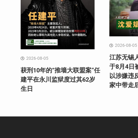
2026-08-05
江苏无锡
2026-08-05
于8月4
获刑10年的“推墙大联盟案”任
以涉嫌违
建平在永川监狱度过其62岁
家中带走
生日