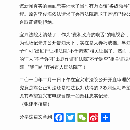
该新闻真实的画面忠实记录了当时有万石镇“各级领导
程。原告李俊海依法请求宜兴市法院调取正是该已经
台取证遭到拒绝。
宜兴法院太清楚了，作为“党和政府的喉舌”的电视台，把万
为现场记录并公开告知天下，实在是太弄巧成拙。早知
予许可”出庭作证和法院“不予调查”相关证据了。然而
的证人“不予许可”出庭作证和法院“不予调查”相关
院—“我们的”宜兴市人民法院了！
二〇一〇年二月一日下午在宜兴市法院公开开庭审理
究竟是靠公正司法还是枉法裁判获得的？权利运动希望
尤其希望宜兴市电视台能一如既往忠实记录。
（张建平撰稿）
Facebook
Twitter
WeChat
Sina
分
分享这篇文章到:
Weibo
享