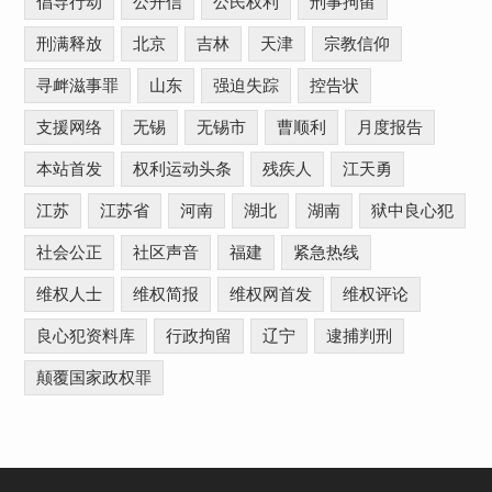
倡导行动
公开信
公民权利
刑事拘留
刑满释放
北京
吉林
天津
宗教信仰
寻衅滋事罪
山东
强迫失踪
控告状
支援网络
无锡
无锡市
曹顺利
月度报告
本站首发
权利运动头条
残疾人
江天勇
江苏
江苏省
河南
湖北
湖南
狱中良心犯
社会公正
社区声音
福建
紧急热线
维权人士
维权简报
维权网首发
维权评论
良心犯资料库
行政拘留
辽宁
逮捕判刑
颠覆国家政权罪