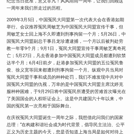
纪念当日批准，意义非凡！风风雨雨一周年，让我们回顾这
一周年来我们所走过的历程。
2009年3月5日，中国冤民大同盟第一次代表大会在香港如期
举行。会议推荐冤民周敏芝为中国冤民大同盟宣传干事，但
周敏芝女士回上海不久即遭到刑事拘留一个月；5月26日，中
国冤民大同盟副总干事吕龙珍遭逮捕，一个月以后被判处劳
教一年零9个月；9月1日，冤民大同盟宣传干事周敏芝离奇死
亡；5月27日，凡去香港参加中国冤民大同盟成员都遭到软禁
达半个月；6月4日前夕，赴港参加冤民大同盟的五位冤民鲁
俊、徐义宽等回来都遭到刑事拘留一个月。纵观中共当局对
冤民大同盟干事和成员的种种处罚，我们不难发现中共对中
国冤民大同盟的仇视，万幸的是中国冤民大同盟主席沈婷克
服种种困难，于9月29日将中国冤民所遭受的苦难首次曝光在
了美国国会的人权听证会上。这是中共建国六十年以来，中
国的冤民第一次亮相于国际舞台。
在庆祝冤民大同盟诞生一周年之际，我想借此问我们的国家
总理：“在构建和谐社会成为时代背景，倡导民主法治、公平
正义为历史主题的今天，您是否知道上海当局是如何对待上