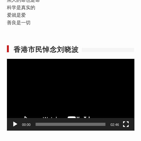
黑人的命也是命
科学是真实的
爱就是爱
善良是一切
香港市民悼念刘晓波
视
频
播
放
器
00:00
02:46