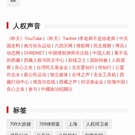
Youtube
人权声音
《昨天》YouTube
|
《昨天》Twitter
|
李老师不是你老师
|
中共
国史料
|
南方街头运动
|
六四天网
|
维权网
|
民生观察
|
博讯
|
动态网
|
CHRDNET
|
中国维权律师关注组
|
中国人权
|
看不见
的西藏
|
西藏人权与民主中心
|
前线卫士
|
国际特赦
|
人权观
察
|
良心之友
|
台湾民主基金会
|
北京爱知行
|
传知行
|
公盟
许志永
|
新公民运动
|
独立媒体
|
全球之声
|
安全工具箱
|
西
藏行动中心
|
维吾尔在线
|
西藏之声
|
对话基金会
|
玫瑰中国
|
良心之友
|
参与
|
中國政治犯關注
标签
709大抓捕
709律师案
上海
人权捍卫者