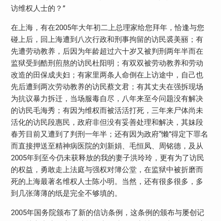
访维权人士的？”
在上海，有在2005年大年初二上总理家给您拜年，恰逢与您
碰上后，回上海遭到八次行政和刑事拘留的访民裘美丽；有
先遭劳动教养，后因为年龄超过六十岁又被判刑两年半而在
监狱受到酷刑煎熬的访民杜阳明；有双双被劳动教养和劳动
改造的田保成夫妇；有家里两条人命倒在上访途中，自己也
先后遭到两次劳动教养的访民蔡文君；有其丈夫在强拆现场
为抗议暴力拆迁，当场服毒自尽，八年来至今问题没有解决
的访民毛海秀；有因为维权而被活活打死，三年来尸体尚未
活化的访民段惠民，政府非但没有妥善处理和解决，其妹段
春芳目前又遭到了判刑一年半；还有因为政府“懒”得定下罪名
而直接押送至精神病医院的刘新娟、毛恒凤、周铭德，及从
2005年到至今仍未获释放的我的妻子洪玲玲，更有为了访民
的权益，勇敢走上法庭与强权对簿公堂，在监狱中被折磨而
死的上海最著名维权人士陈小明。当然，还有很多很多，多
到几张薄薄的纸是完全不够填的。
2005年国务院颁布了新的信访条例，这条例的颁布与屡创记