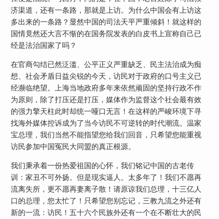
济渠道，还有一条路，那就是上访。为什么中国会有上访这
多出来的一条路？显然中国的司法天平严重倾斜！就这样的
国情竟然还大言不惭的在国务院发表的白皮书上宣称自己已
经是法治国家了吗？
在官商勾结已然泛滥、公平正义严重缺乏、民主法治成为痴
想、社会矛盾日益尖锐的今天，访民对于政府的口号主义已
经濒临绝望。上海当地政府多年来依然顽固的坚持行政不作
为原则，除了打压还是打压，媒体作为监督这个社会最有效
的强力擎天柱此时却统一哑口无言！在这样的严峻环境下寻
找海外媒体控诉成为了当今访民不可逆转的时代潮流。温家
宝总理，我们当然不能指望您给我们回音，只希望您能重视
访民参加中国冤民大同盟的真正根源。
我们秉承着一份热爱祖国的心怀，我们铭记中国的古老传
训：家丑不可外扬。但是现实逼人。太多年了！我们不愿再
流离失所，更不愿再妻离子散！请原谅我们总理，十三亿人
口的总理，您太忙了！只希望您别忘记，三教九流之外还有
新的一流：访民！五十六个民族外还有一个在不断壮大的民