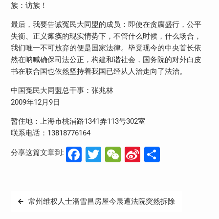
族：访族！
最后，我要告诫冤民大同盟的成员：即使在贪腐盛行，公平
失衡、正义瘫痪的现实情势下，不管什么时候，什么场合，
我们唯一不可放弃的便是国家法律。毕竟现今的中央首长依
然在呐喊确保司法公正，构建和谐社会，国务院的对外白皮
书在联合国也依然坚持着我国已经从人治走向了法治。
中国冤民大同盟总干事：张兆林
2009年12月9日
暂住地：上海市桃浦路1341弄113号302室
联系电话：13818776164
Facebook
Twitter
WeChat
Sina
分
分享这篇文章到:
Weibo
享
文
常州维权人士潘雪昌房屋今晨遭法院突然拆除
章