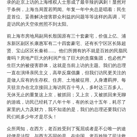
录的赴京上访的上海维权人士形成了最辛辣的讽刺！显然对
于条例，上海当局置若罔闻。年复一年中央总是唱着：民生
是首位、妥善解决侵害群众利益的问题等等这样的高调，可
是访民的天空依然照不到太阳。
前上海市房地局副局长殷国原有三十套豪宅，价值上亿、浦
东新区副区长康惠军有二十四套豪宅、还有长宁区区长陈超
贤、宝山区区长秦裕……。他们所拥有的不就是百姓的民脂民
膏吗？房地产巨大的利润产生了巨大的贪腐集团，也必然产
生巨大的被侵害群体，这就是当前上访的主题。我们的总理
一直在演绎亲民主义，高举反腐倡廉，但我们访民更关注的
是做人应有的生存权。住房、土地被征用、人身遭羁押。每
天驻京办在北京接回上海访民百十号人，多时达三百多人。
无休无止的重复这上京，被抓回；又上京，又被抓回来无聊
的游戏，访民已经耗了八年十年，有的长达十五年，耗尽了
家里的人力及财力，我不知道的是，我们的总理还要我们访
民们耗多少年才是尽头！
众所周知，在西方，老百姓受到了冤屈或者是不公唯一的途
径便是法院。与西方不同的是，在中国，老百姓除了司法救