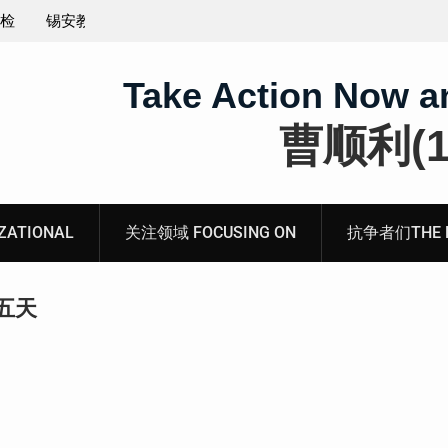
王藏：颠倒黑白，推卸责任，继续为村支书恶行当保
伞 ——追究「王浩溺死事件」【进展之六】
Take Action Now a
曹顺利(19
ATIONAL
关注领域 FOCUSING ON
抗争者们THE RE
五天