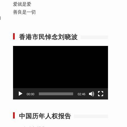
爱就是爱
善良是一切
的
香港市民悼念刘晓波
视
频
播
放
器
00:00
02:46
中国历年人权报告