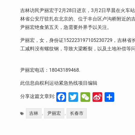
吉林访民尹丽宏于
2
月
28
日进京，
3
月
2
日早晨在火车站
林省公安厅驻扎在北京的、位于丰台区卢沟桥附近的
尹丽宏绝食第五天，急需要外界予以关注。
尹丽宏，女，身份证
152223197105230729
，吉林省
工减料没有螺纹钢，导致大梁断裂，以及土地补偿等
尹丽宏电话：
18043189468.
此信息由权利运动紧急热线项目编辑
Facebook
Twitter
WeChat
Sina
分
分享这篇文章到:
Weibo
享
吉林
尹丽宏
长春市
,
,