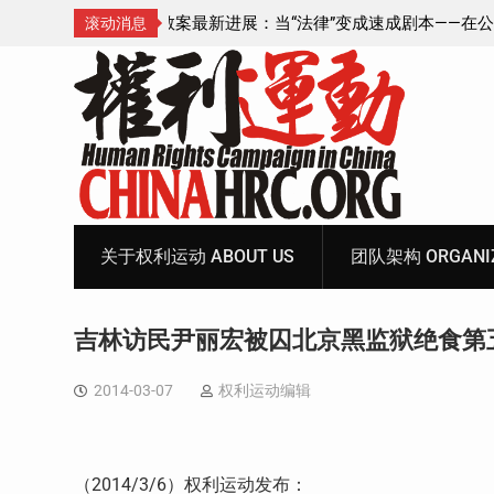
成速成剧本——在公检
锡安教案王聪女士被抓更多细节曝光 之一
滚动消息
Skip
to
content
关于权利运动 ABOUT US
团队架构 ORGANIZ
吉林访民尹丽宏被囚北京黑监狱绝食第
2014-03-07
权利运动编辑
（
2014/3/6
）权利运动发布：