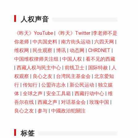
Youtube
人权声音
《昨天》YouTube
|
《昨天》Twitter
|
李老师不是
你老师
|
中共国史料
|
南方街头运动
|
六四天网
|
维权网
|
民生观察
|
博讯
|
动态网
|
CHRDNET
|
中国维权律师关注组
|
中国人权
|
看不见的西藏
|
西藏人权与民主中心
|
前线卫士
|
国际特赦
|
人
权观察
|
良心之友
|
台湾民主基金会
|
北京爱知
行
|
传知行
|
公盟许志永
|
新公民运动
|
独立媒
体
|
全球之声
|
安全工具箱
|
西藏行动中心
|
维
吾尔在线
|
西藏之声
|
对话基金会
|
玫瑰中国
|
良心之友
|
参与
|
中國政治犯關注
标签