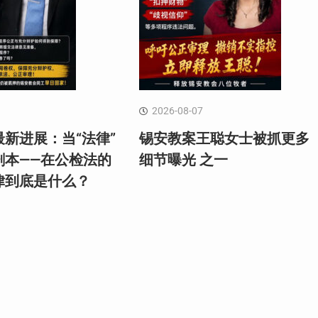
2026-08-07
新进展：当“法律”
锡安教案王聪女士被抓更多
剧本——在公检法的
细节曝光 之一
律到底是什么？