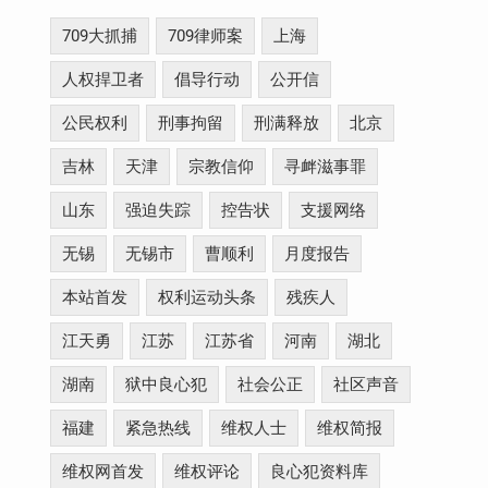
709大抓捕
709律师案
上海
人权捍卫者
倡导行动
公开信
公民权利
刑事拘留
刑满释放
北京
吉林
天津
宗教信仰
寻衅滋事罪
山东
强迫失踪
控告状
支援网络
无锡
无锡市
曹顺利
月度报告
本站首发
权利运动头条
残疾人
江天勇
江苏
江苏省
河南
湖北
湖南
狱中良心犯
社会公正
社区声音
福建
紧急热线
维权人士
维权简报
维权网首发
维权评论
良心犯资料库