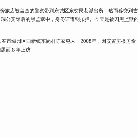
旁旅店被盘查的警察带到东城区东交民巷派出所，然而移交到吉
吉瑞公宾馆后的黑监狱中，身份证遭到扣押。今天是被囚黑监狱
长春市绿园区西新镇东岗村陈家屯人，
2008
年，因安置房楼房偷
问题而多年上访。