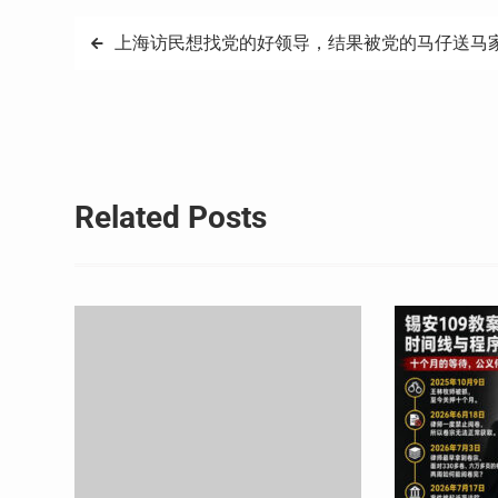
文
上海访民想找党的好领导，结果被党的马仔送马
章
导
航
Related Posts