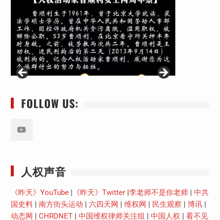
FOLLOW US:
Youtube
人权声音
《昨天》YouTube
|
《昨天》Twitter
|
李老师不是你老师
|
中共
国史料
|
南方街头运动
|
六四天网
|
维权网
|
民生观察
|
博讯
|
动态网
|
CHRDNET
|
中国维权律师关注组
|
中国人权
|
看不见