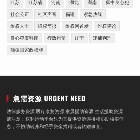
江苏
江苏省
河南
湖北
湖南
狱中良心犯
社会公正
社区声音
福建
紧急热线
维权人士
维权简报
维权网首发
维权评论
良心犯资料库
行政拘留
辽宁
逮捕判刑
颠覆国家政权罪
急需资源 URGENT NEED
法律服务资源 医疗康复资源 家属援助资源 生活援助资源
请注意：权利运动平台只为其提供资源连接和协助核实信
息，不协助转账和经手资金捐赠或者转赠事宜。