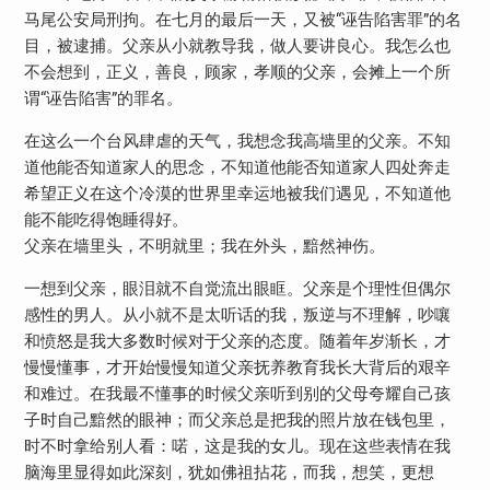
马尾公安局刑拘。在七月的最后一天，又被“诬告陷害罪”的名
目，被逮捕。父亲从小就教导我，做人要讲良心。我怎么也
不会想到，正义，善良，顾家，孝顺的父亲，会摊上一个所
谓“诬告陷害”的罪名。
在这么一个台风肆虐的天气，我想念我高墙里的父亲。不知
道他能否知道家人的思念，不知道他能否知道家人四处奔走
希望正义在这个冷漠的世界里幸运地被我们遇见，不知道他
能不能吃得饱睡得好。
父亲在墙里头，不明就里；我在外头，黯然神伤。
一想到父亲，眼泪就不自觉流出眼眶。父亲是个理性但偶尔
感性的男人。从小就不是太听话的我，叛逆与不理解，吵嚷
和愤怒是我大多数时候对于父亲的态度。随着年岁渐长，才
慢慢懂事，才开始慢慢知道父亲抚养教育我长大背后的艰辛
和难过。在我最不懂事的时候父亲听到别的父母夸耀自己孩
子时自己黯然的眼神；而父亲总是把我的照片放在钱包里，
时不时拿给别人看：喏，这是我的女儿。现在这些表情在我
脑海里显得如此深刻，犹如佛祖拈花，而我，想笑，更想