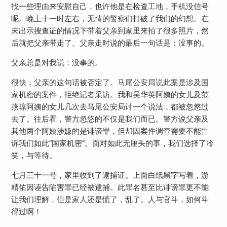
找一些理由来安慰自己，也许他是在检查工地，手机没信号
呢。晚上十一时左右，无情的警察们打破了我们的幻想。在
未出示搜查证的情况下带着父亲到家里来拍了很多照片，然
后就把父亲带走了。父亲走时说的最后一句话是：没事的。
父亲总是对我说：没事的。
很快，父亲的这句话被否定了。马尾公安局说此案是涉及国
家机密的案件，拒绝记者采访。我和吴华英阿姨的女儿及范
燕琼阿姨的女儿几次去马尾公安局讨一个说法，都被忽悠过
去了。往后看，警方忽悠的不仅是我们而已。警方说父亲及
其他两个阿姨涉嫌的是诽谤罪，但却因案件调查需要不能告
诉我们如此“国家机密”。面对如此无厘头的事，我们选择了冷
笑，与等待。
七月三十一号，家里收到了逮捕证。上面白纸黑字写着，游
精佑因诬告陷害罪已经被逮捕。此罪名甚至比诽谤罪更不能
让我们理解，但是家人还是慌了，乱了。人与官斗，如何斗
得过啊！