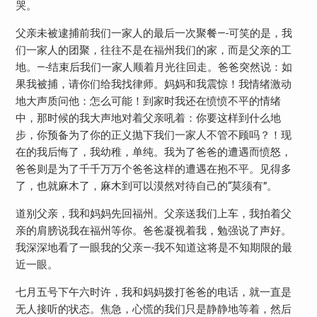
哭。
父亲未被逮捕前我们一家人的最后一次聚餐—-可笑的是，我
们一家人的团聚，往往不是在福州我们的家，而是父亲的工
地。—-结束后我们一家人顺着月光往回走。爸爸突然说：如
果我被捕，请你们给我找律师。妈妈和我震惊！我情绪激动
地大声质问他：怎么可能！到家时我还在愤愤不平的情绪
中，那时候的我大声地对着父亲吼着：你要这样到什么地
步，你预备为了你的正义抛下我们一家人不管不顾吗？！现
在的我后悔了，我幼稚，单纯。我为了爸爸的遭遇而愤怒，
爸爸则是为了千千万万个爸爸这样的遭遇在抱不平。见得多
了，也就麻木了，麻木到可以漠然对待自己的“莫须有”。
道别父亲，我和妈妈先回福州。父亲送我们上车，我拍着父
亲的肩膀说我在福州等你。爸爸凝视着我，勉强说了声好。
我深深地看了一眼我的父亲—-我不知道这将是不知期限的最
近一眼。
七月五号下午六时许，我和妈妈拨打爸爸的电话，就一直是
无人接听的状态。焦急，心慌的我们只是静静地等着，然后