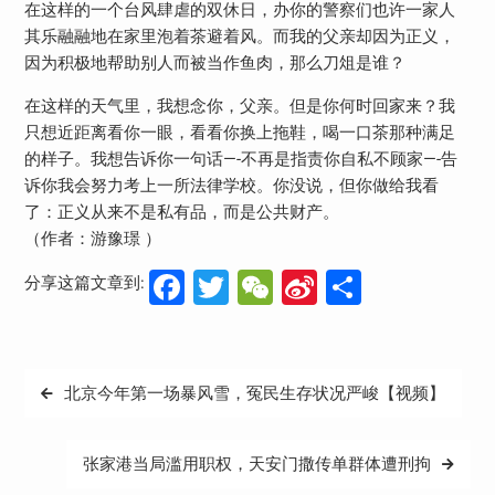
在这样的一个台风肆虐的双休日，办你的警察们也许一家人
其乐融融地在家里泡着茶避着风。而我的父亲却因为正义，
因为积极地帮助别人而被当作鱼肉，那么刀俎是谁？
在这样的天气里，我想念你，父亲。但是你何时回家来？我
只想近距离看你一眼，看看你换上拖鞋，喝一口茶那种满足
的样子。我想告诉你一句话—-不再是指责你自私不顾家—-告
诉你我会努力考上一所法律学校。你没说，但你做给我看
了：正义从来不是私有品，而是公共财产。
（作者：游豫璟 ）
Facebook
Twitter
WeChat
Sina
分
分享这篇文章到:
Weibo
享
文
北京今年第一场暴风雪，冤民生存状况严峻【视频】
章
导
张家港当局滥用职权，天安门撒传单群体遭刑拘
航