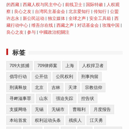
的西藏
|
西藏人权与民主中心
|
前线卫士
|
国际特赦
|
人权观
察
|
良心之友
|
台湾民主基金会
|
北京爱知行
|
传知行
|
公盟
许志永
|
新公民运动
|
独立媒体
|
全球之声
|
安全工具箱
|
西
藏行动中心
|
维吾尔在线
|
西藏之声
|
对话基金会
|
玫瑰中国
|
良心之友
|
参与
|
中國政治犯關注
标签
709大抓捕
709律师案
上海
人权捍卫者
倡导行动
公开信
公民权利
刑事拘留
刑满释放
北京
吉林
天津
宗教信仰
寻衅滋事罪
山东
强迫失踪
控告状
支援网络
无锡
无锡市
曹顺利
月度报告
本站首发
权利运动头条
残疾人
江天勇