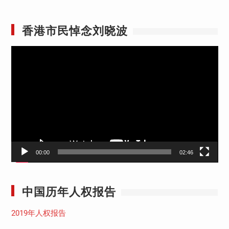
香港市民悼念刘晓波
视
频
播
放
器
00:00
02:46
中国历年人权报告
2019年人权报告