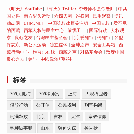
《昨天》YouTube
|
《昨天》Twitter
|
李老师不是你老师
|
中共
国史料
|
南方街头运动
|
六四天网
|
维权网
|
民生观察
|
博讯
|
动态网
|
CHRDNET
|
中国维权律师关注组
|
中国人权
|
看不见
的西藏
|
西藏人权与民主中心
|
前线卫士
|
国际特赦
|
人权观
察
|
良心之友
|
台湾民主基金会
|
北京爱知行
|
传知行
|
公盟
许志永
|
新公民运动
|
独立媒体
|
全球之声
|
安全工具箱
|
西
藏行动中心
|
维吾尔在线
|
西藏之声
|
对话基金会
|
玫瑰中国
|
良心之友
|
参与
|
中國政治犯關注
标签
709大抓捕
709律师案
上海
人权捍卫者
倡导行动
公开信
公民权利
刑事拘留
刑满释放
北京
吉林
天津
宗教信仰
寻衅滋事罪
山东
强迫失踪
控告状