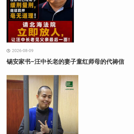
2026-08-09
锡安家书–汪中长老的妻子童红⁩师母的代祷信