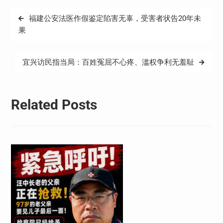
文
福建公安法医作假鉴定陷害无辜，受害者状告20年未
章
果
导
航
宜兴访民指当局：百姓冤屈不心疼、滥权争利无羞耻
Related Posts