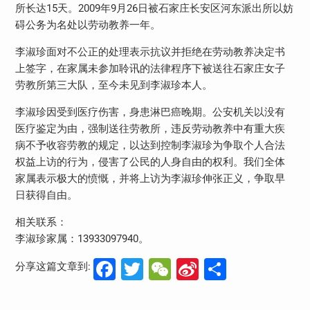
所长达15天。2009年9月26日被石家庄长安区河东派出所以妨
碍公务为名处以劳动教养一年。
李淑珍面对不公正的处理表示抗议并拒绝在劳动教养决定书
上签字，在家属未参加聆讯的法律程序下被送往石家庄女子
劳教所第三大队，至今未见到李淑珍本人。
李淑珍因受到医疗伤害，身患淋巴癌晚期。公安机关以没有
医疗鉴定为由，强制送往劳教所，违反劳动教养中有重大疾
病不予收容劳教的规定，以达到控制李淑珍为争取个人合法
权益上访的行为，侵害了公民的人身自由的权利。我们全体
家属表示极大的愤慨，并将上访为李淑珍伸张正义，争取早
日获得自由。
相关联系：
李淑珍家属：13933097940。
Facebook
Twitter
WeChat
Sina
分
分享这篇文章到:
Weibo
享