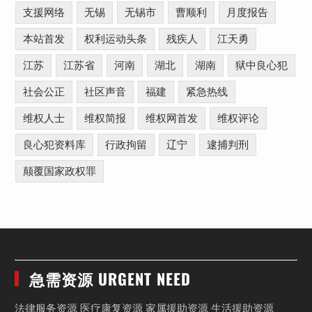
支援网络
无锡
无锡市
曹顺利
月度报告
本站首发
权利运动头条
残疾人
江天勇
江苏
江苏省
河南
湖北
湖南
狱中良心犯
社会公正
社区声音
福建
紧急热线
维权人士
维权简报
维权网首发
维权评论
良心犯资料库
行政拘留
辽宁
逮捕判刑
颠覆国家政权罪
急需资源 URGENT NEED
法律服务资源 医疗康复资源 家属援助资源 生活援助资源