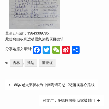
董奎红电话：13843309785.
此信息由权利运动紧急热线项目编辑
Facebook
Twitter
WeChat
Sina
分
分享这篇文章到:
Weibo
享
吉林
延边
董奎红
,
,
文
80岁老太穿状衣到中南海请习总书记落实群众路线
章
导
孙文广：曼德拉国葬 我家被封门
航