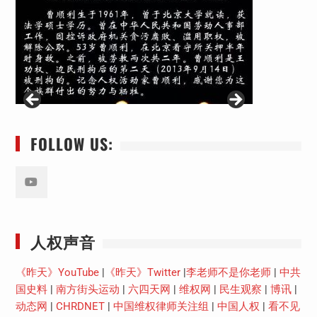
FOLLOW US:
Youtube
人权声音
《昨天》YouTube
|
《昨天》Twitter
|
李老师不是你老师
|
中共
国史料
|
南方街头运动
|
六四天网
|
维权网
|
民生观察
|
博讯
|
动态网
|
CHRDNET
|
中国维权律师关注组
|
中国人权
|
看不见