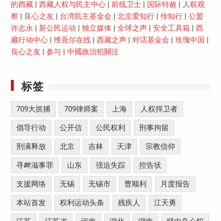
的西藏
|
西藏人权与民主中心
|
前线卫士
|
国际特赦
|
人权观
察
|
良心之友
|
台湾民主基金会
|
北京爱知行
|
传知行
|
公盟
许志永
|
新公民运动
|
独立媒体
|
全球之声
|
安全工具箱
|
西
藏行动中心
|
维吾尔在线
|
西藏之声
|
对话基金会
|
玫瑰中国
|
良心之友
|
参与
|
中國政治犯關注
标签
709大抓捕
709律师案
上海
人权捍卫者
倡导行动
公开信
公民权利
刑事拘留
刑满释放
北京
吉林
天津
宗教信仰
寻衅滋事罪
山东
强迫失踪
控告状
支援网络
无锡
无锡市
曹顺利
月度报告
本站首发
权利运动头条
残疾人
江天勇