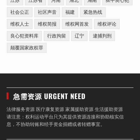
江苏
江苏省
河南
湖北
湖南
狱中良心犯
社会公正
社区声音
福建
紧急热线
维权人士
维权简报
维权网首发
维权评论
良心犯资料库
行政拘留
辽宁
逮捕判刑
颠覆国家政权罪
急需资源 URGENT NEED
法律服务资源 医疗康复资源 家属援助资源 生活援助资源
请注意：权利运动平台只为其提供资源连接和协助核实信
息，不协助转账和经手资金捐赠或者转赠事宜。