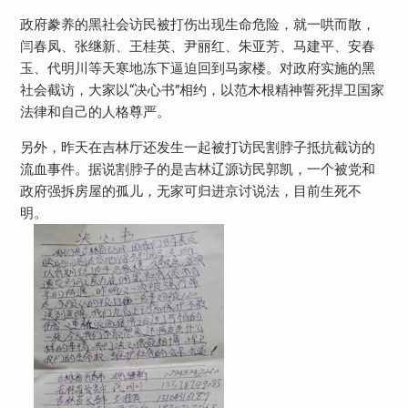
政府豢养的黑社会访民被打伤出现生命危险，就一哄而散，
闫春凤、张继新、王桂英、尹丽红、朱亚芳、马建平、安春
玉、代明川等天寒地冻下逼迫回到马家楼。对政府实施的黑
社会截访，大家以“决心书”相约，以范木根精神誓死捍卫国家
法律和自己的人格尊严。
另外，昨天在吉林厅还发生一起被打访民割脖子抵抗截访的
流血事件。据说割脖子的是吉林辽源访民郭凯，一个被党和
政府强拆房屋的孤儿，无家可归进京讨说法，目前生死不
明。