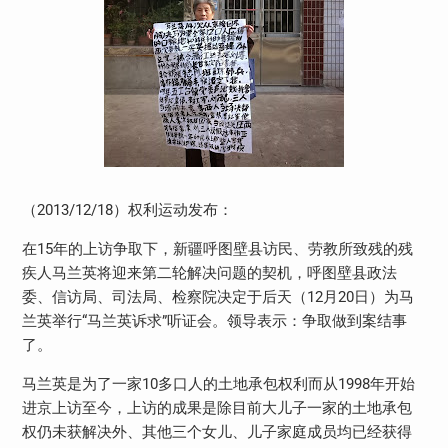
（
2013/12/18
）权利运动发布：
在
15
年的上访争取下，新疆呼图壁县访民、劳教所致残的残
疾人马兰英将迎来第二轮解决问题的契机，呼图壁县政法
委、信访局、司法局、检察院决定于后天（
12
月
20
日）为马
兰英举行“马兰英诉求”听证会。领导表示：争取做到案结事
了。
马兰英是为了一家
10
多口人的土地承包权利而从
1998
年开始
进京上访至今，上访的成果是除目前大儿子一家的土地承包
权仍未获解决外、其他三个女儿、儿子家庭成员均已经获得