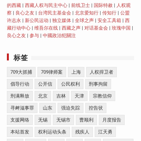
的西藏
|
西藏人权与民主中心
|
前线卫士
|
国际特赦
|
人权观
察
|
良心之友
|
台湾民主基金会
|
北京爱知行
|
传知行
|
公盟
许志永
|
新公民运动
|
独立媒体
|
全球之声
|
安全工具箱
|
西
藏行动中心
|
维吾尔在线
|
西藏之声
|
对话基金会
|
玫瑰中国
|
良心之友
|
参与
|
中國政治犯關注
标签
709大抓捕
709律师案
上海
人权捍卫者
倡导行动
公开信
公民权利
刑事拘留
刑满释放
北京
吉林
天津
宗教信仰
寻衅滋事罪
山东
强迫失踪
控告状
支援网络
无锡
无锡市
曹顺利
月度报告
本站首发
权利运动头条
残疾人
江天勇