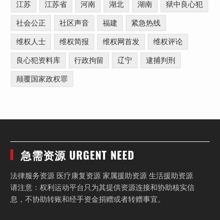
江苏
江苏省
河南
湖北
湖南
狱中良心犯
社会公正
社区声音
福建
紧急热线
维权人士
维权简报
维权网首发
维权评论
良心犯资料库
行政拘留
辽宁
逮捕判刑
颠覆国家政权罪
急需资源 URGENT NEED
法律服务资源 医疗康复资源 家属援助资源 生活援助资源
请注意：权利运动平台只为其提供资源连接和协助核实信
息，不协助转账和经手资金捐赠或者转赠事宜。