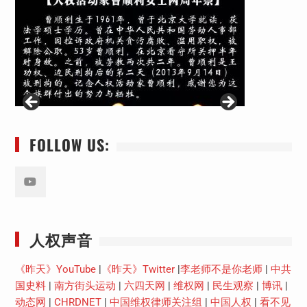
FOLLOW US:
Youtube
人权声音
《昨天》YouTube
|
《昨天》Twitter
|
李老师不是你老师
|
中共
国史料
|
南方街头运动
|
六四天网
|
维权网
|
民生观察
|
博讯
|
动态网
|
CHRDNET
|
中国维权律师关注组
|
中国人权
|
看不见