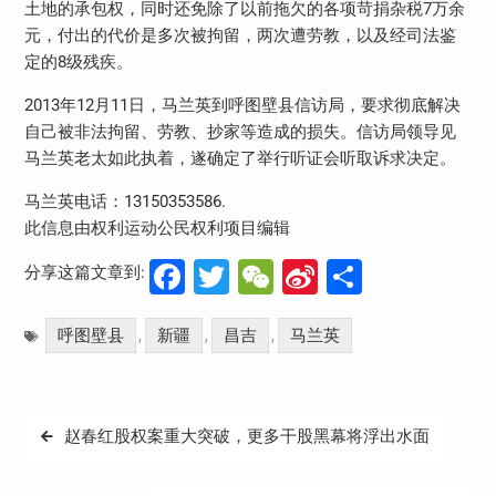
土地的承包权，同时还免除了以前拖欠的各项苛捐杂税
7
万余
元，付出的代价是多次被拘留，两次遭劳教，以及经司法鉴
定的
8
级残疾。
2013
年
12
月
11
日，马兰英到呼图壁县信访局，要求彻底解决
自己被非法拘留、劳教、抄家等造成的损失。信访局领导见
马兰英老太如此执着，遂确定了举行听证会听取诉求决定。
马兰英电话：
13150353586.
此信息由权利运动公民权利项目编辑
Facebook
Twitter
WeChat
Sina
分
分享这篇文章到:
Weibo
享
呼图壁县
新疆
昌吉
马兰英
,
,
,
文
赵春红股权案重大突破，更多干股黑幕将浮出水面
章
导