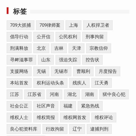
标签
709大抓捕
709律师案
上海
人权捍卫者
倡导行动
公开信
公民权利
刑事拘留
刑满释放
北京
吉林
天津
宗教信仰
寻衅滋事罪
山东
强迫失踪
控告状
支援网络
无锡
无锡市
曹顺利
月度报告
本站首发
权利运动头条
残疾人
江天勇
江苏
江苏省
河南
湖北
湖南
狱中良心犯
社会公正
社区声音
福建
紧急热线
维权人士
维权简报
维权网首发
维权评论
良心犯资料库
行政拘留
辽宁
逮捕判刑