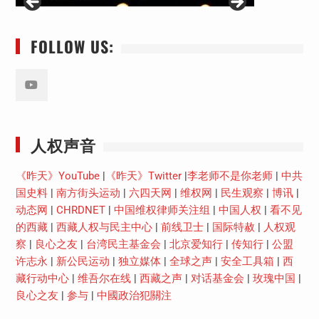
FOLLOW US:
Youtube
人权声音
《昨天》YouTube
|
《昨天》Twitter
|
李老师不是你老师
|
中共
国史料
|
南方街头运动
|
六四天网
|
维权网
|
民生观察
|
博讯
|
动态网
|
CHRDNET
|
中国维权律师关注组
|
中国人权
|
看不见
的西藏
|
西藏人权与民主中心
|
前线卫士
|
国际特赦
|
人权观
察
|
良心之友
|
台湾民主基金会
|
北京爱知行
|
传知行
|
公盟
许志永
|
新公民运动
|
独立媒体
|
全球之声
|
安全工具箱
|
西
藏行动中心
|
维吾尔在线
|
西藏之声
|
对话基金会
|
玫瑰中国
|
良心之友
|
参与
|
中國政治犯關注