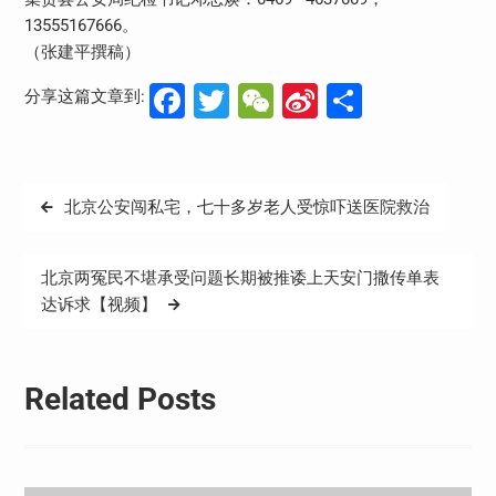
13555167666。
（张建平撰稿）
Facebook
Twitter
WeChat
Sina
分
分享这篇文章到:
Weibo
享
文
北京公安闯私宅，七十多岁老人受惊吓送医院救治
章
导
北京两冤民不堪承受问题长期被推诿上天安门撒传单表
航
达诉求【视频】
Related Posts