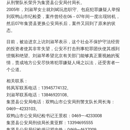
从刑警队长荣升为集贤县公安局付局长。
2005年，刘淑琴女士就刘斌玩忽职守、包庇犯罪嫌疑人举报
到双鸭山市纪检委，案件曾经在06－07年间一度出现转机，
然后07年集贤县更换公安局长后，案件又回到了原来的状
态。
目前，被迫进京上访刘淑琴表示，这个社会不保护守法经营
的投资者使其非常失望，公安不打击刑事犯罪团伙使其感到
愤慨和绝望。刘淑琴希望北京有关部门能够真正重视她的冤
情，责成地方公安尽快将犯罪嫌疑人绳之以法，还受害者一
个公道。
相关联系：
韩凤军联系电话：13945774132。
刘淑琴联系电话：13846920108。
集贤县公安局电话：双鸭山市公安局刑警支队长周长海：
0469—4233103。
双鸭山市公安局纪检书记王景权：0469—-4233008
集贤县公安局刑侦局长黄亚辉：13394695555
集贤县公安局纪检书记邓忠焕：0469—4637009，