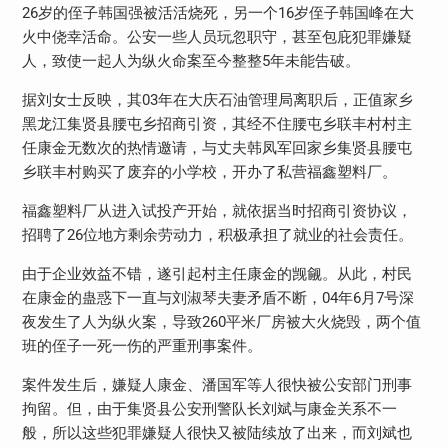
26岁的侄子韩国强被活活烧死，另一个16岁侄子韩国峰在大
火中侥幸活命。公安一些人员玩忽职守，甚至包庇犯罪嫌疑
人，致使一起人为纵火命案至今整整5年未能告破。
据刘女士反映，其03年在大庆石油管理局离职后，正值家乡
黑龙江集贤县腰屯乡招商引资，其经不住腰屯乡联丰村村主
任康金无数次的热情邀请，与丈夫韩凤军回家乡集贤县腰屯
乡联丰村购买了废弃的小学校，开办了私营福鑫塑料厂。
福鑫塑料厂从进入试投产开始，就依据当时招商引资协议，
招聘了26位地方剩余劳动力，积极承担了就业的社会责任。
由于企业效益不错，遂引起村主任康金的觊觎。从此，村民
在康金的蛊惑下一直与刘淑琴夫妻矛盾不断，04年6月7号深
夜发生了人为纵火案，导致260平米厂房被大火烧毁，两个值
班的侄子一死一伤的严重刑事案件。
案件发生后，嫌疑人康金、潘国军等人很快被公安部门刑事
拘留。但，由于集贤县公安刑警队长刘斌与康金关系不一
般，所以这些犯罪嫌疑人很快又被陆续放了出来，而刘斌也