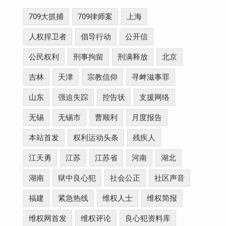
709大抓捕
709律师案
上海
人权捍卫者
倡导行动
公开信
公民权利
刑事拘留
刑满释放
北京
吉林
天津
宗教信仰
寻衅滋事罪
山东
强迫失踪
控告状
支援网络
无锡
无锡市
曹顺利
月度报告
本站首发
权利运动头条
残疾人
江天勇
江苏
江苏省
河南
湖北
湖南
狱中良心犯
社会公正
社区声音
福建
紧急热线
维权人士
维权简报
维权网首发
维权评论
良心犯资料库