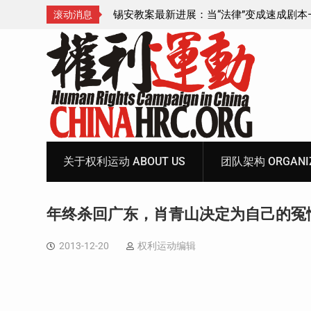
成速成剧本——在公检
锡安教案王聪女士被抓更多细节曝光 之一
滚动消息
Skip
to
content
关于权利运动 ABOUT US
团队架构 ORGANIZ
年终杀回广东，肖青山决定为自己的冤
2013-12-20
权利运动编辑