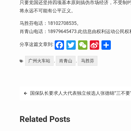
只要党国还坚持四项基本原则搞伪市场经济，不受制
将永远不可能有公平正义。
18102708535
马胜芬电话：
。
18979645473.
肖青山电话：
此信息由权利运动公民权
Facebook
Twitter
WeChat
Sina
分
分享这篇文章到:
Weibo
享
广州火车站
肖青山
马胜芬
,
,
文
国保队长要求人大代表独立候选人张德锦“三不要
章
导
Related Posts
航