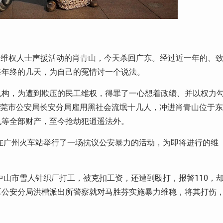
的维权人士声援活动的肖青山，今天杀回广东。经过近一年的、
在年终的几天，为自己的冤情讨一个说法。
机构，为遭到欺压的民工维权，得罪了一心想着政绩、并以权力
莞市公安局长安分局雇用黑社会流氓十几人，冲进肖青山位于东
机等全部财产，至今抢劫犯逍遥法外。
在广州火车站举行了一场抗议公安暴力的活动，为即将进行的维
110
中山市雪人针织厂打工，被克扣工资，还遭到殴打，报警
，
区公安分局洪槽派出所警察就对马胜芬实施暴力维稳，将其打伤