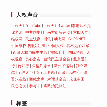
Youtube
人权声音
《昨天》YouTube
|
《昨天》Twitter
|
李老师不是
你老师
|
中共国史料
|
南方街头运动
|
六四天网
|
维权网
|
民生观察
|
博讯
|
动态网
|
CHRDNET
|
中国维权律师关注组
|
中国人权
|
看不见的西藏
|
西藏人权与民主中心
|
前线卫士
|
国际特赦
|
人
权观察
|
良心之友
|
台湾民主基金会
|
北京爱知
行
|
传知行
|
公盟许志永
|
新公民运动
|
独立媒
体
|
全球之声
|
安全工具箱
|
西藏行动中心
|
维
吾尔在线
|
西藏之声
|
对话基金会
|
玫瑰中国
|
良心之友
|
参与
|
中國政治犯關注
标签