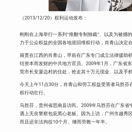
2013/12/20
（
）权利运动发布：
刚刚在上海举行一系列“推翻专制独裁”、以及为被捕
力于公众权益的全国各地巡回维权行动，肖青山决定
籍贯在江西的肖青山，早前在广东专门成立法律援助
2009
1
结资本而发财的中共地方官员。
年
月，广东省东
莞市长安厦边村的住处，抢走其十万元现金、以及手
11
30
今天上午
点
分，肖青山和劳工权益受害者马胜芬
权行动壮行。
2009
马胜芬，贵州省思南县访民。
年马胜芬在广东省
遇上无良警察包庇黑心老板。因为上访，广州市越秀
10
而且还非法拘役
个月、继而劳教一年半。