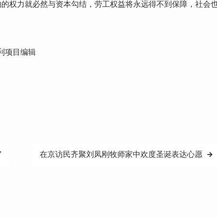
约的权力就必然与资本勾结，劳工权益将永远得不到保障，社会
利项目编辑
”
在京访民齐聚刘凤刚牧师家中欢度圣诞表达心愿