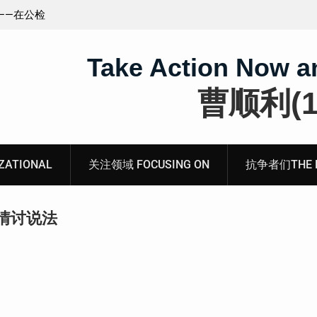
王藏：颠倒黑白，推卸责任，继续为村支书恶行当保
伞 ——追究「王浩溺死事件」【进展之六】
Take Action Now a
曹顺利(19
ATIONAL
关注领域 FOCUSING ON
抗争者们THE RE
情讨说法