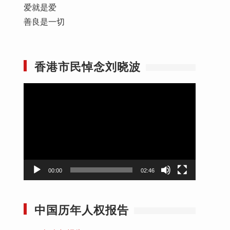
爱就是爱
善良是一切
香港市民悼念刘晓波
视
频
播
放
器
00:00
02:46
中国历年人权报告