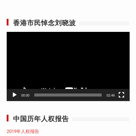
香港市民悼念刘晓波
视
频
播
放
器
00:00
02:46
中国历年人权报告
2019年人权报告