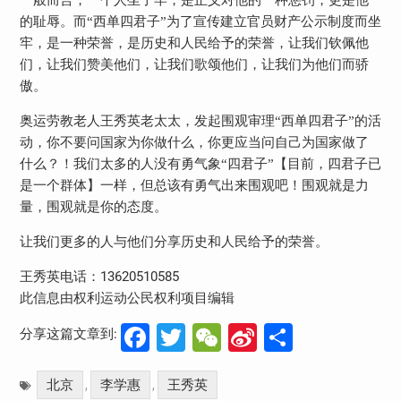
一般而言，一个人坐了牢，是正义对他的一种惩罚，更是他
的耻辱。而“西单四君子”为了宣传建立官员财产公示制度而坐
牢，是一种荣誉，是历史和人民给予的荣誉，让我们钦佩他
们，让我们赞美他们，让我们歌颂他们，让我们为他们而骄
傲。
奥运劳教老人王秀英老太太，发起围观审理“西单四君子”的活
动，你不要问国家为你做什么，你更应当问自己为国家做了
什么？！我们太多的人没有勇气象“四君子”【目前，四君子已
是一个群体】一样，但总该有勇气出来围观吧！围观就是力
量，围观就是你的态度。
让我们更多的人与他们分享历史和人民给予的荣誉。
13620510585
王秀英电话：
此信息由权利运动公民权利项目编辑
Facebook
Twitter
WeChat
Sina
分
分享这篇文章到:
Weibo
享
北京
李学惠
王秀英
,
,