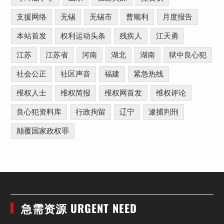
支援网络
无锡
无锡市
曹顺利
月度报告
本站首发
权利运动头条
残疾人
江天勇
江苏
江苏省
河南
湖北
湖南
狱中良心犯
社会公正
社区声音
福建
紧急热线
维权人士
维权简报
维权网首发
维权评论
良心犯资料库
行政拘留
辽宁
逮捕判刑
颠覆国家政权罪
急需资源 URGENT NEED