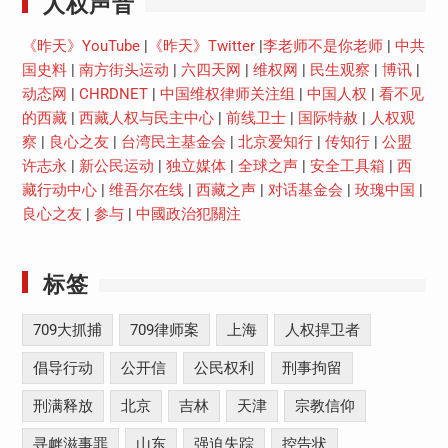
人权声音
《昨天》YouTube
|
《昨天》Twitter
|
李老师不是你老师
|
中共
国史料
|
南方街头运动
|
六四天网
|
维权网
|
民生观察
|
博讯
|
动态网
|
CHRDNET
|
中国维权律师关注组
|
中国人权
|
看不见
的西藏
|
西藏人权与民主中心
|
前线卫士
|
国际特赦
|
人权观
察
|
良心之友
|
台湾民主基金会
|
北京爱知行
|
传知行
|
公盟
许志永
|
新公民运动
|
独立媒体
|
全球之声
|
安全工具箱
|
西
藏行动中心
|
维吾尔在线
|
西藏之声
|
对话基金会
|
玫瑰中国
|
良心之友
|
参与
|
中國政治犯關注
标签
709大抓捕
709律师案
上海
人权捍卫者
倡导行动
公开信
公民权利
刑事拘留
刑满释放
北京
吉林
天津
宗教信仰
寻衅滋事罪
山东
强迫失踪
控告状