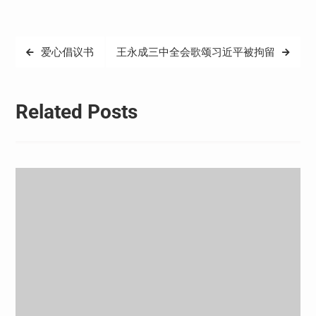
文
爱心倡议书
王永成三中全会歌颂习近平被拘留
章
导
Related Posts
航