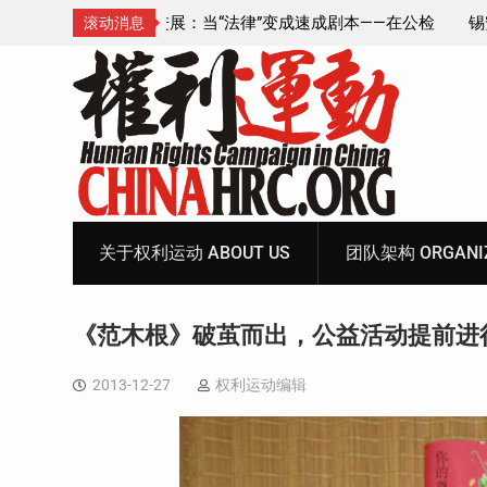
成速成剧本——在公检
锡安教案王聪女士被抓更多细节曝光 之一
滚动消息
Skip
to
content
关于权利运动 ABOUT US
团队架构 ORGANIZ
《范木根》破茧而出，公益活动提前进
2013-12-27
权利运动编辑