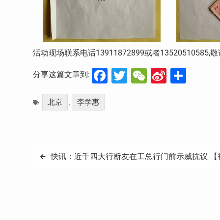
活动现场联系电话13911872899或者135205105
Facebook
Twitter
WeChat
Sina
分
分享这篇文章到:
Weibo
享
北京
李学惠
,
文
快讯：近千四大行断友在工总行门前示威抗议 【
章
导
航