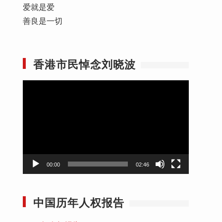
爱就是爱
善良是一切
香港市民悼念刘晓波
视
频
播
放
器
00:00
02:46
中国历年人权报告