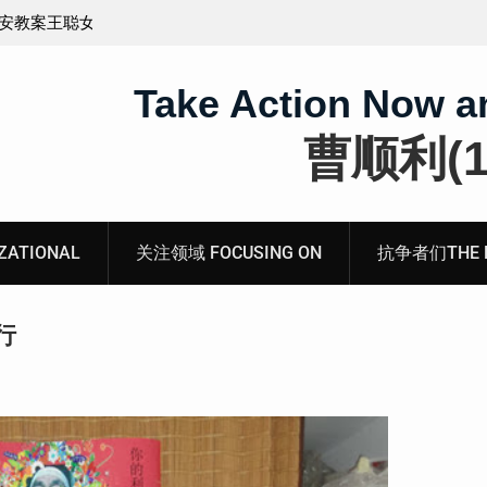
王藏：颠倒黑白，推卸责任，继续为村支书恶行当保
伞 ——追究「王浩溺死事件」【进展之六】
Take Action Now a
曹顺利(19
ATIONAL
关注领域 FOCUSING ON
抗争者们THE RE
行