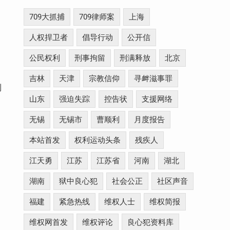
709大抓捕
709律师案
上海
人权捍卫者
倡导行动
公开信
公民权利
刑事拘留
刑满释放
北京
吉林
天津
宗教信仰
寻衅滋事罪
到
山东
强迫失踪
控告状
支援网络
无锡
无锡市
曹顺利
月度报告
本站首发
权利运动头条
残疾人
江天勇
江苏
江苏省
河南
湖北
湖南
狱中良心犯
社会公正
社区声音
福建
紧急热线
维权人士
维权简报
维权网首发
维权评论
良心犯资料库