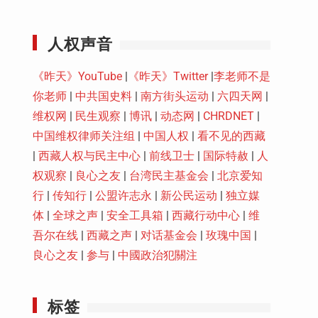
Youtube
人权声音
《昨天》YouTube
|
《昨天》Twitter
|
李老师不是
你老师
|
中共国史料
|
南方街头运动
|
六四天网
|
维权网
|
民生观察
|
博讯
|
动态网
|
CHRDNET
|
中国维权律师关注组
|
中国人权
|
看不见的西藏
|
西藏人权与民主中心
|
前线卫士
|
国际特赦
|
人
权观察
|
良心之友
|
台湾民主基金会
|
北京爱知
行
|
传知行
|
公盟许志永
|
新公民运动
|
独立媒
体
|
全球之声
|
安全工具箱
|
西藏行动中心
|
维
吾尔在线
|
西藏之声
|
对话基金会
|
玫瑰中国
|
良心之友
|
参与
|
中國政治犯關注
标签