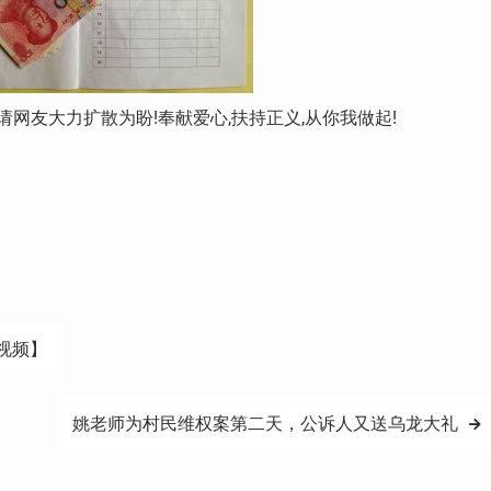
85,敬请网友大力扩散为盼!奉献爱心,扶持正义,从你我做起!
视频】
姚老师为村民维权案第二天，公诉人又送乌龙大礼