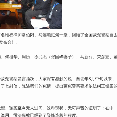
人与两名维权律师常伯阳、马连顺汇聚一堂，回顾了全国蒙冤警察自
发布会》。
选、何祖华、周历、徐兆杰（张国峰妻子）、马新丽、荣彦宏、
蒙冤警察发言踊跃，大家深有感触的说：自去年8月中旬以来，
出了七封信，陈述我们的冤情，提出蒙冤警察要求依法纠正错案
无望、冤案至今无人过问。这种现状，无可辩驳的证明了：在中
力滥用、司法腐败已经到了登峰造极的程度。