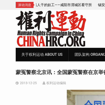
—咸阳市渭城区看守所
锡安教案王林牧师狱中信件：荒诞的人与公
滚动消息
元宝、铅中毒、任务制
Skip
to
content
关于权利运动 ABOUT US
团队架构 ORGANIZ
蒙冤警察北京讯：全国蒙冤警察在京举
2013-12-25
权利运动编辑