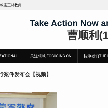
义的神
顾玲娣：涉黑涉恶刑事报案信
Take Action Now a
曹顺利(19
ATIONAL
关注领域 FOCUSING ON
抗争者们THE RE
行案件发布会【视频】