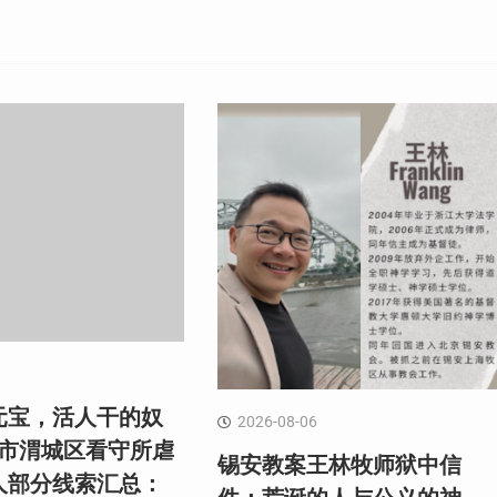
元宝，活人干的奴
2026-08-06
阳市渭城区看守所虐
锡安教案王林牧师狱中信
人部分线索汇总：