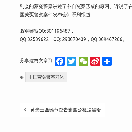
到会的蒙冤警察讲述了各自冤案形成的原因、诉说了
国蒙冤警察案件发布会》系列报道。
蒙冤警察QQ:301196487，
QQ:32539622，QQ: 298070439，QQ:309467286。
Facebook
Twitter
WeChat
Sina
分
分享这篇文章到:
Weibo
享
中国蒙冤警察群体
文
黄光玉圣诞节控告党国公检法黑暗
章