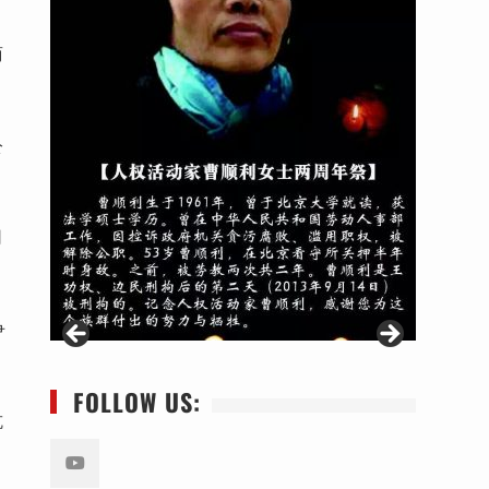
商
公
司
争
FOLLOW US:
抗