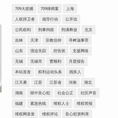
709大抓捕
709律师案
上海
人权捍卫者
倡导行动
公开信
公民权利
刑事拘留
刑满释放
北京
吉林
天津
宗教信仰
寻衅滋事罪
山东
强迫失踪
控告状
支援网络
无锡
无锡市
曹顺利
月度报告
本站首发
权利运动头条
残疾人
江天勇
江苏
江苏省
河南
湖北
湖南
狱中良心犯
社会公正
社区声音
福建
紧急热线
维权人士
维权简报
维权网首发
维权评论
良心犯资料库