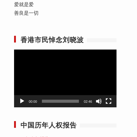
爱就是爱
善良是一切
香港市民悼念刘晓波
视
频
播
放
器
00:00
02:46
中国历年人权报告