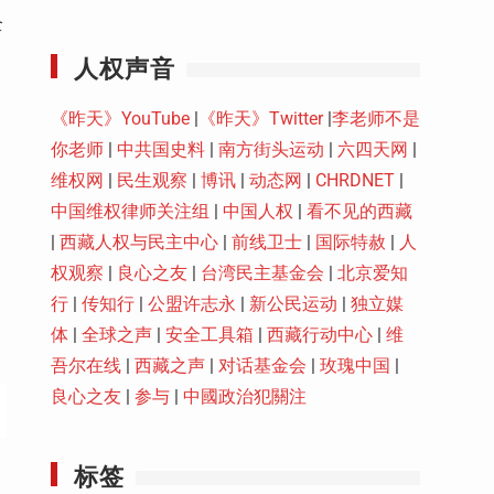
Youtube
全
人权声音
《昨天》YouTube
|
《昨天》Twitter
|
李老师不是
你老师
|
中共国史料
|
南方街头运动
|
六四天网
|
维权网
|
民生观察
|
博讯
|
动态网
|
CHRDNET
|
中国维权律师关注组
|
中国人权
|
看不见的西藏
|
西藏人权与民主中心
|
前线卫士
|
国际特赦
|
人
权观察
|
良心之友
|
台湾民主基金会
|
北京爱知
行
|
传知行
|
公盟许志永
|
新公民运动
|
独立媒
体
|
全球之声
|
安全工具箱
|
西藏行动中心
|
维
吾尔在线
|
西藏之声
|
对话基金会
|
玫瑰中国
|
良心之友
|
参与
|
中國政治犯關注
标签