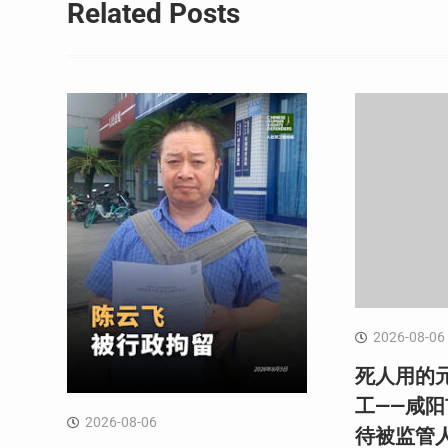
导
Related Posts
航
2026-08-06
死人用的
工——咸
2026-08-06
待被监管