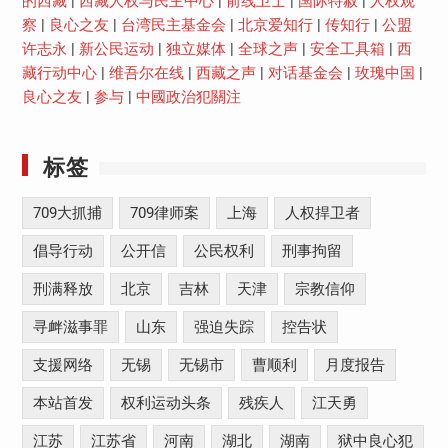
的西藏
|
西藏人权与民主中心
|
前线卫士
|
国际特赦
|
人权观
察
|
良心之友
|
台湾民主基金会
|
北京爱知行
|
传知行
|
公盟
许志永
|
新公民运动
|
独立媒体
|
全球之声
|
安全工具箱
|
西
藏行动中心
|
维吾尔在线
|
西藏之声
|
对话基金会
|
玫瑰中国
|
良心之友
|
参与
|
中國政治犯關注
标签
709大抓捕
709律师案
上海
人权捍卫者
倡导行动
公开信
公民权利
刑事拘留
刑满释放
北京
吉林
天津
宗教信仰
寻衅滋事罪
山东
强迫失踪
控告状
支援网络
无锡
无锡市
曹顺利
月度报告
本站首发
权利运动头条
残疾人
江天勇
江苏
江苏省
河南
湖北
湖南
狱中良心犯