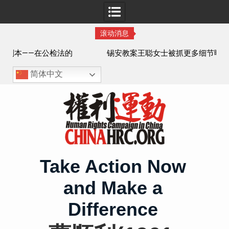
滚动消息
法的
锡安教案王聪女士被抓更多细节曝光 之一
简体中文
Skip
to
content
Take Action Now
and Make a
Difference