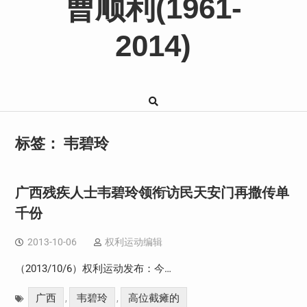
曹顺利(1961-
2014)
标签：
韦碧玲
广西残疾人士韦碧玲领衔访民天安门再撒传单
千份
2013-10-06
权利运动编辑
（2013/10/6）权利运动发布：今…
广西
韦碧玲
高位截瘫的
,
,