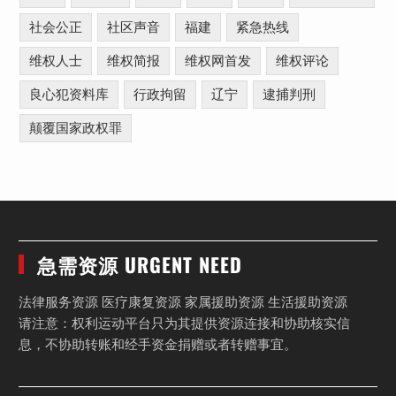
社会公正
社区声音
福建
紧急热线
维权人士
维权简报
维权网首发
维权评论
良心犯资料库
行政拘留
辽宁
逮捕判刑
颠覆国家政权罪
急需资源 URGENT NEED
法律服务资源 医疗康复资源 家属援助资源 生活援助资源
请注意：权利运动平台只为其提供资源连接和协助核实信
息，不协助转账和经手资金捐赠或者转赠事宜。