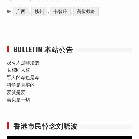
广西
柳州
韦碧玲
高位截瘫
,
,
,
BULLETIN 本站公告
没有人是非法的
女权即人权
黑人的命也是命
科学是真实的
爱就是爱
善良是一切
香港市民悼念刘晓波
视