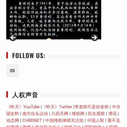
FOLLOW US:
Youtube
人权声音
《昨天》YouTube
|
《昨天》Twitter
|
李老师不是你老师
|
中共
国史料
|
南方街头运动
|
六四天网
|
维权网
|
民生观察
|
博讯
|
动态网
|
CHRDNET
|
中国维权律师关注组
|
中国人权
|
看不见